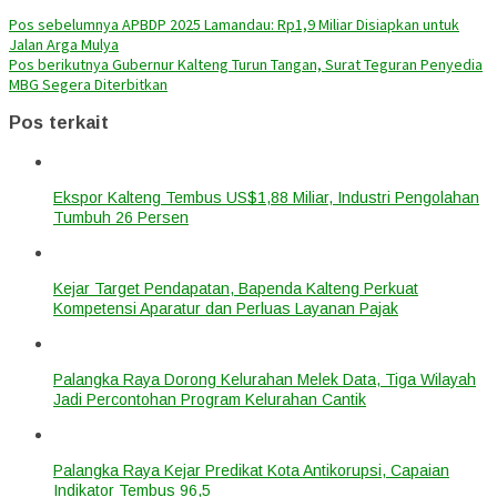
Pos sebelumnya
APBDP 2025 Lamandau: Rp1,9 Miliar Disiapkan untuk
Jalan Arga Mulya
Pos berikutnya
Gubernur Kalteng Turun Tangan, Surat Teguran Penyedia
MBG Segera Diterbitkan
Pos terkait
Ekspor Kalteng Tembus US$1,88 Miliar, Industri Pengolahan
Tumbuh 26 Persen
Kejar Target Pendapatan, Bapenda Kalteng Perkuat
Kompetensi Aparatur dan Perluas Layanan Pajak
Palangka Raya Dorong Kelurahan Melek Data, Tiga Wilayah
Jadi Percontohan Program Kelurahan Cantik
Palangka Raya Kejar Predikat Kota Antikorupsi, Capaian
Indikator Tembus 96,5