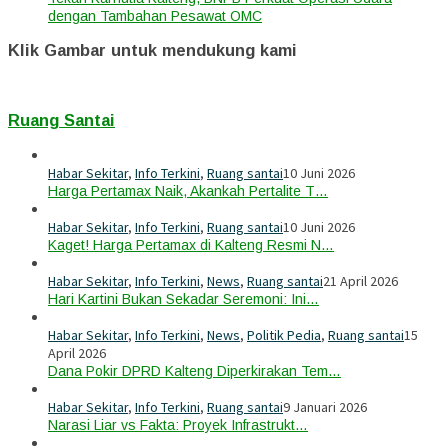
dengan Tambahan Pesawat OMC
Klik Gambar untuk mendukung kami
Ruang Santai
Habar Sekitar
,
Info Terkini
,
Ruang santai
10 Juni 2026
Harga Pertamax Naik, Akankah Pertalite T…
Habar Sekitar
,
Info Terkini
,
Ruang santai
10 Juni 2026
Kaget! Harga Pertamax di Kalteng Resmi N…
Habar Sekitar
,
Info Terkini
,
News
,
Ruang santai
21 April 2026
Hari Kartini Bukan Sekadar Seremoni: Ini…
Habar Sekitar
,
Info Terkini
,
News
,
Politik Pedia
,
Ruang santai
15
April 2026
Dana Pokir DPRD Kalteng Diperkirakan Tem…
Habar Sekitar
,
Info Terkini
,
Ruang santai
9 Januari 2026
Narasi Liar vs Fakta: Proyek Infrastrukt…