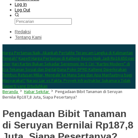
Log In
Log Out
Redaksi
Tentang Kami
Konten Spesial
Harga Pertamax Naik, Akankah Pertalite Terancam Langka di Kalimantan
Tengah?
Kaget! Harga Pertamax di Kalteng Resmi Naik Jadi Rp16.650 per
Liter
Hari Kartini Bukan Sekadar Seremoni: Ini 5 Ciri “Kartini Modern” di
Era Tekanan Sosial dan Digital
Dana Pokir DPRD Kalteng Diperkirakan
Tembus Ratusan Miliar, Mengalir ke Mana Saja dan Apa Manfaatnya bagi
Masyarakat?
Narasi Liar vs Fakta: Proyek Infrastruktur Sukamara Tidak
Seperti yang Dituduhkan
Beranda
Habar Sekitar
Pengadaan Bibit Tanaman di Seruyan
Bernilai Rp187,8 Juta, Siapa Pesertanya?
Pengadaan Bibit Tanaman
di Seruyan Bernilai Rp187,8
Juta, Siapa Pesertanya?