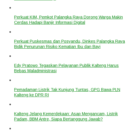
Perkuat KIM, Pemkot Palangka Raya Dorong Warga Makin
Cerdas Hadapi Banjir Informasi Digital
Perkuat Puskesmas dan Posyandu, Dinkes Palangka Raya
Bidik Penurunan Risiko Kematian Ibu dan Bayi
Edy Pratowo Tegaskan Pelayanan Publik Kalteng Harus
Bebas Maladministrasi
Pemadaman Listrik Tak Kunjung Tuntas, GPG Bawa PLN
Kalteng ke DPR RI
Kalteng Jelang Kemerdekaan: Asap Mengancam, Listrik
Padam, BBM Antre, Siapa Bertanggung Jawab?