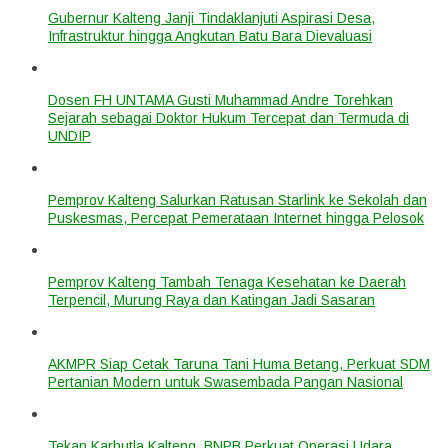
Gubernur Kalteng Janji Tindaklanjuti Aspirasi Desa,
Infrastruktur hingga Angkutan Batu Bara Dievaluasi
Dosen FH UNTAMA Gusti Muhammad Andre Torehkan
Sejarah sebagai Doktor Hukum Tercepat dan Termuda di
UNDIP
Pemprov Kalteng Salurkan Ratusan Starlink ke Sekolah dan
Puskesmas, Percepat Pemerataan Internet hingga Pelosok
Pemprov Kalteng Tambah Tenaga Kesehatan ke Daerah
Terpencil, Murung Raya dan Katingan Jadi Sasaran
AKMPR Siap Cetak Taruna Tani Huma Betang, Perkuat SDM
Pertanian Modern untuk Swasembada Pangan Nasional
Tekan Karhutla Kalteng, BNPB Perkuat Operasi Udara