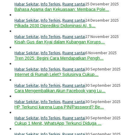
Habar Sekitar
,
Info Terkini
,
Ruang santai
25 Desember 2025
Bahasa Agama dan Kekuasaan: Membaca Pole…
Habar Sekitar
,
Info Terkini
,
Ruang santai
24 Desember 2025
Pilkada 2030 Diprediksi Didominasi AI, S…
Habar Sekitar
,
Info Terkini
,
Ruang santai
27 November 2025
Kisah Gus dan Kyai dalam Kubangan Korups…
Habar Sekitar
,
Info Terkini
,
Ruang santai
6 November 2025
Tren 2025: Begini Cara Mendapatkan Pengh…
Habar Sekitar
,
Info Terkini
,
Ruang santai
30 September 2025
Internet di Rumah Lelet? Solusinya Cukup…
Habar Sekitar
,
Info Terkini
,
Ruang santai
30 September 2025
Cara Mengembalikan Akun Facebook yang Lu…
Habar Sekitar
,
Info Terkini
,
Ruang santai
30 September 2025
HP Terkunci karena Lupa PIN/Password? Be…
Habar Sekitar
,
Info Terkini
,
Ruang santai
30 September 2025
Cukup 1 Menit, WhatsApp Terkunci Diduga …
Habar Sekitar
,
Info Terkini
,
Ruang santai
30 September 2025