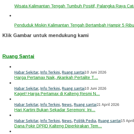
Wisata Kalimantan Tengah Tumbuh Positif, Palangka Raya Cata
Penduduk Miskin Kalimantan Tengah Bertambah Hampir 5 Ribu
Klik Gambar untuk mendukung kami
Ruang Santai
Habar Sekitar
,
Info Terkini
,
Ruang santai
10 Juni 2026
Harga Pertamax Naik, Akankah Pertalite T…
Habar Sekitar
,
Info Terkini
,
Ruang santai
10 Juni 2026
Kaget! Harga Pertamax di Kalteng Resmi N…
Habar Sekitar
,
Info Terkini
,
News
,
Ruang santai
21 April 2026
Hari Kartini Bukan Sekadar Seremoni: Ini…
Habar Sekitar
,
Info Terkini
,
News
,
Politik Pedia
,
Ruang santai
15 Apri
Dana Pokir DPRD Kalteng Diperkirakan Tem…