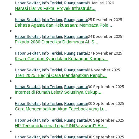
Habar Sekitar
,
Info Terkini
,
Ruang santai
9 Januari 2026
Narasi Liar vs Fakta: Proyek Infrastrukt…
Habar Sekitar
,
Info Terkini
,
Ruang santai
25 Desember 2025
Bahasa Agama dan Kekuasaan: Membaca Pole…
Habar Sekitar
,
Info Terkini
,
Ruang santai
24 Desember 2025
Pilkada 2030 Diprediksi Didominasi AI, S…
Habar Sekitar
,
Info Terkini
,
Ruang santai
27 November 2025
Kisah Gus dan Kyai dalam Kubangan Korups…
Habar Sekitar
,
Info Terkini
,
Ruang santai
6 November 2025
Tren 2025: Begini Cara Mendapatkan Pengh…
Habar Sekitar
,
Info Terkini
,
Ruang santai
30 September 2025
Internet di Rumah Lelet? Solusinya Cukup…
Habar Sekitar
,
Info Terkini
,
Ruang santai
30 September 2025
Cara Mengembalikan Akun Facebook yang Lu…
Habar Sekitar
,
Info Terkini
,
Ruang santai
30 September 2025
HP Terkunci karena Lupa PIN/Password? Be…
Habar Sekitar
,
Info Terkini
,
Ruang santai
30 September 2025