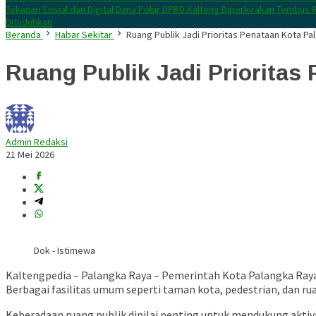
Tekanan Sosial dan Digital
Dana Pokir DPRD Kalteng Diperkirakan Tembus R
Dituduhkan
Beranda
Habar Sekitar
Ruang Publik Jadi Prioritas Penataan Kota Pa
Ruang Publik Jadi Prioritas
Admin Redaksi
21 Mei 2026
Dok - Istimewa
Kaltengpedia – Palangka Raya – Pemerintah Kota Palangka Ray
Berbagai fasilitas umum seperti taman kota, pedestrian, dan ru
Keberadaan ruang publik dinilai penting untuk mendukung aktivi