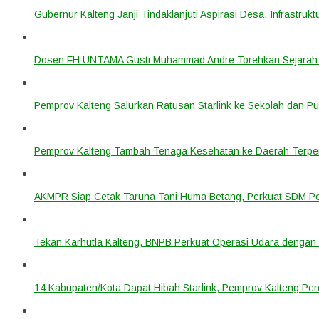
Gubernur Kalteng Janji Tindaklanjuti Aspirasi Desa, Infrastruk
Dosen FH UNTAMA Gusti Muhammad Andre Torehkan Sejarah 
Pemprov Kalteng Salurkan Ratusan Starlink ke Sekolah dan P
Pemprov Kalteng Tambah Tenaga Kesehatan ke Daerah Terpen
AKMPR Siap Cetak Taruna Tani Huma Betang, Perkuat SDM P
Tekan Karhutla Kalteng, BNPB Perkuat Operasi Udara deng
14 Kabupaten/Kota Dapat Hibah Starlink, Pemprov Kalteng Per