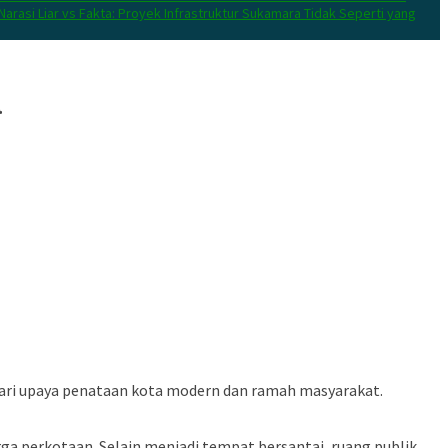
Narasi Liar vs Fakta: Proyek Infrastruktur Sukamara Tidak Seperti yang
a
dari upaya penataan kota modern dan ramah masyarakat.
ga perkotaan. Selain menjadi tempat bersantai, ruang publik