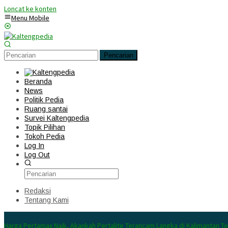
Loncat ke konten
Menu Mobile
Pencarian
Beranda
News
Politik Pedia
Ruang santai
Survei Kaltengpedia
Topik Pilihan
Tokoh Pedia
Log In
Log Out
Redaksi
Tentang Kami
Konten Spesial
Harga Pertamax Naik, Akankah Pertalite Terancam Langka di Kalimantan T