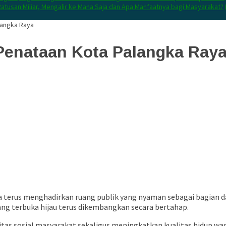
atusan Miliar, Mengalir ke Mana Saja dan Apa Manfaatnya bagi Masyarakat?
langka Raya
 Penataan Kota Palangka Ray
a terus menghadirkan ruang publik yang nyaman sebagai bagian 
ang terbuka hijau terus dikembangkan secara bertahap.
tas sosial masyarakat sekaligus meningkatkan kualitas hidup war