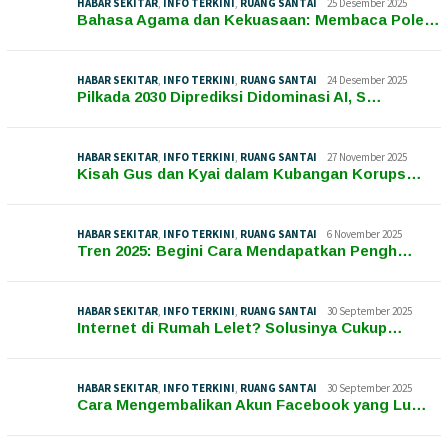
HABAR SEKITAR
,
INFO TERKINI
,
RUANG SANTAI
25 Desember 2025
Bahasa Agama dan Kekuasaan: Membaca Pole…
HABAR SEKITAR
,
INFO TERKINI
,
RUANG SANTAI
24 Desember 2025
Pilkada 2030 Diprediksi Didominasi AI, S…
HABAR SEKITAR
,
INFO TERKINI
,
RUANG SANTAI
27 November 2025
Kisah Gus dan Kyai dalam Kubangan Korups…
HABAR SEKITAR
,
INFO TERKINI
,
RUANG SANTAI
6 November 2025
Tren 2025: Begini Cara Mendapatkan Pengh…
HABAR SEKITAR
,
INFO TERKINI
,
RUANG SANTAI
30 September 2025
Internet di Rumah Lelet? Solusinya Cukup…
HABAR SEKITAR
,
INFO TERKINI
,
RUANG SANTAI
30 September 2025
Cara Mengembalikan Akun Facebook yang Lu…