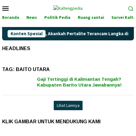
Loncat
Menu
ke
Mobile
konten
Beranda
News
Politik Pedia
Ruang santai
Survei Kalt
arga Pertamax Naik, Akankah Pertalite Terancam Langka di Kal
Konten Spesial
HEADLINES
TAG:
BAITO UTARA
Gaji Tertinggi di Kalimantan Tengah?
Kabupaten Barito Utara Jawabannya!
Lihat Lainnya
KLIK GAMBAR UNTUK MENDUKUNG KAMI