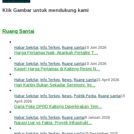
Klik Gambar untuk mendukung kami
Ruang Santai
Habar Sekitar
,
Info Terkini
,
Ruang santai
10 Juni 2026
Harga Pertamax Naik, Akankah Pertalite T…
Habar Sekitar
,
Info Terkini
,
Ruang santai
10 Juni 2026
Kaget! Harga Pertamax di Kalteng Resmi N…
Habar Sekitar
,
Info Terkini
,
News
,
Ruang santai
21 April 2026
Hari Kartini Bukan Sekadar Seremoni: Ini…
Habar Sekitar
,
Info Terkini
,
News
,
Politik Pedia
,
Ruang santai
15
April 2026
Dana Pokir DPRD Kalteng Diperkirakan Tem…
Habar Sekitar
,
Info Terkini
,
Ruang santai
9 Januari 2026
Narasi Liar vs Fakta: Proyek Infrastrukt…
Habar Sekitar
,
Info Terkini
,
Ruang santai
25 Desember 2025