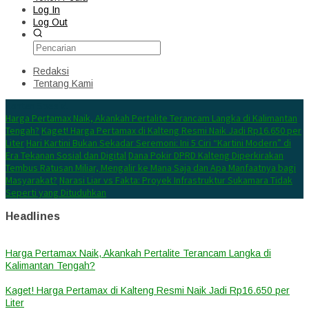
Log In
Log Out
Redaksi
Tentang Kami
Konten Spesial
Harga Pertamax Naik, Akankah Pertalite Terancam Langka di Kalimantan
Tengah?
Kaget! Harga Pertamax di Kalteng Resmi Naik Jadi Rp16.650 per
Liter
Hari Kartini Bukan Sekadar Seremoni: Ini 5 Ciri “Kartini Modern” di
Era Tekanan Sosial dan Digital
Dana Pokir DPRD Kalteng Diperkirakan
Tembus Ratusan Miliar, Mengalir ke Mana Saja dan Apa Manfaatnya bagi
Masyarakat?
Narasi Liar vs Fakta: Proyek Infrastruktur Sukamara Tidak
Seperti yang Dituduhkan
Headlines
Harga Pertamax Naik, Akankah Pertalite Terancam Langka di
Kalimantan Tengah?
Kaget! Harga Pertamax di Kalteng Resmi Naik Jadi Rp16.650 per
Liter