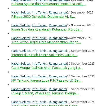
Bahasa Agama dan Kekuasaan: Membaca Pole…
Habar Sekitar
,
Info Terkini
,
Ruang santai
24 Desember 2025
Pilkada 2030 Diprediksi Didominasi AI, S…
Habar Sekitar
,
Info Terkini
,
Ruang santai
27 November 2025
Kisah Gus dan Kyai dalam Kubangan Korups…
Habar Sekitar
,
Info Terkini
,
Ruang santai
6 November 2025
Tren 2025: Begini Cara Mendapatkan Pengh…
Habar Sekitar
,
Info Terkini
,
Ruang santai
30 September 2025
Internet di Rumah Lelet? Solusinya Cukup…
Habar Sekitar
,
Info Terkini
,
Ruang santai
30 September 2025
Cara Mengembalikan Akun Facebook yang Lu…
Habar Sekitar
,
Info Terkini
,
Ruang santai
30 September 2025
HP Terkunci karena Lupa PIN/Password? Be…
Habar Sekitar
,
Info Terkini
,
Ruang santai
30 September 2025
Cukup 1 Menit, WhatsApp Terkunci Diduga …
Habar Sekitar
,
Info Terkini
,
Ruang santai
30 September 2025
Tren 2025: Begini Cara Menghasilkan Uang…