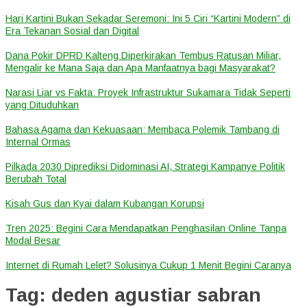
Hari Kartini Bukan Sekadar Seremoni: Ini 5 Ciri “Kartini Modern” di
Era Tekanan Sosial dan Digital
Dana Pokir DPRD Kalteng Diperkirakan Tembus Ratusan Miliar,
Mengalir ke Mana Saja dan Apa Manfaatnya bagi Masyarakat?
Narasi Liar vs Fakta: Proyek Infrastruktur Sukamara Tidak Seperti
yang Dituduhkan
Bahasa Agama dan Kekuasaan: Membaca Polemik Tambang di
Internal Ormas
Pilkada 2030 Diprediksi Didominasi AI, Strategi Kampanye Politik
Berubah Total
Kisah Gus dan Kyai dalam Kubangan Korupsi
Tren 2025: Begini Cara Mendapatkan Penghasilan Online Tanpa
Modal Besar
Internet di Rumah Lelet? Solusinya Cukup 1 Menit Begini Caranya
Tag:
deden agustiar sabran