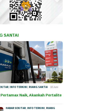
 Liar vs Fakta:
Bahasa Agama dan
Pilkada
k Infrastruktur
Kekuasaan: Membaca
Didomin
ara Tidak Seperti
Polemik Tambang di
Kampan
Dituduhkan
Internal Ormas
Total
G SANTAI
EKITAR
,
INFO TERKINI
,
RUANG SANTAI
10 Juni
 Pertamax Naik, Akankah Pertalite
HABAR SEKITAR
,
INFO TERKINI
,
RUANG