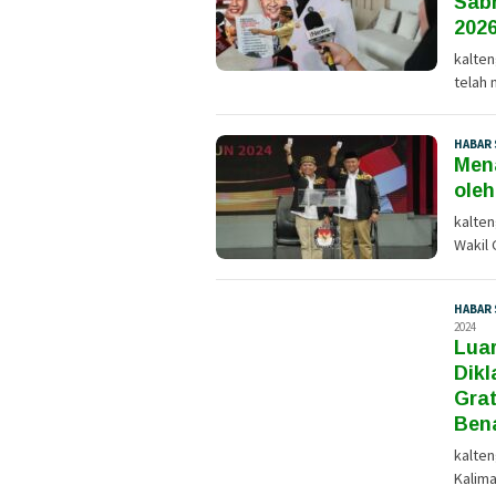
Sab
202
kalte
telah 
HABAR 
Mena
oleh
kalte
Wakil 
HABAR 
2024
Luar
Dikl
Grat
Ben
kalte
Kalima