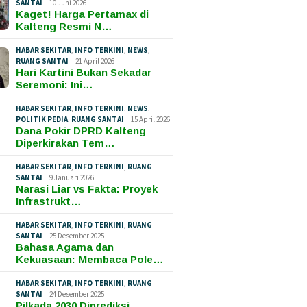
SANTAI
10 Juni 2026
Kaget! Harga Pertamax di
Kalteng Resmi N…
HABAR SEKITAR
,
INFO TERKINI
,
NEWS
,
RUANG SANTAI
21 April 2026
Hari Kartini Bukan Sekadar
Seremoni: Ini…
HABAR SEKITAR
,
INFO TERKINI
,
NEWS
,
POLITIK PEDIA
,
RUANG SANTAI
15 April 2026
Dana Pokir DPRD Kalteng
Diperkirakan Tem…
HABAR SEKITAR
,
INFO TERKINI
,
RUANG
SANTAI
9 Januari 2026
Narasi Liar vs Fakta: Proyek
Infrastrukt…
HABAR SEKITAR
,
INFO TERKINI
,
RUANG
SANTAI
25 Desember 2025
Bahasa Agama dan
Kekuasaan: Membaca Pole…
HABAR SEKITAR
,
INFO TERKINI
,
RUANG
SANTAI
24 Desember 2025
Pilkada 2030 Diprediksi