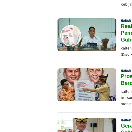
kebija
HABAR 
Real
Pen
Gub
kalten
(Disdi
HABAR 
Pro
Berd
kalten
bersa
menin
HABAR 
Gera