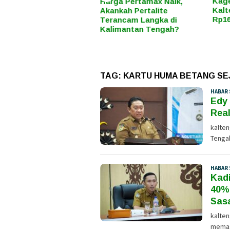
Kaget! Harga Pertamax di
Hari
rga Pertamax Naik,
Kalteng Resmi Naik Jadi
Sere
ankah Pertalite
Rp16.650 per Liter
Mode
rancam Langka di
Sosi
limantan Tengah?
TAG:
KARTU HUMA BETANG S
HABAR 
Edy
Rea
kalten
Tengah
HABAR 
Kadi
40%
Sas
kalte
memast