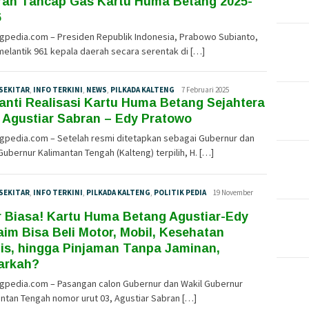
ran Tancap Gas Kartu Huma Betang 2025-
6
ngpedia.com – Presiden Republik Indonesia, Prabowo Subianto,
melantik 961 kepala daerah secara serentak di […]
SEKITAR
,
INFO TERKINI
,
NEWS
,
PILKADA KALTENG
Tim
7 Februari 2025
nti Realisasi Kartu Huma Betang Sejahtera
Redaksi
 Agustiar Sabran – Edy Pratowo
ngpedia.com – Setelah resmi ditetapkan sebagai Gubernur dan
Gubernur Kalimantan Tengah (Kalteng) terpilih, H. […]
SEKITAR
,
INFO TERKINI
,
PILKADA KALTENG
,
POLITIK PEDIA
Tim
19 November
Redaksi
 Biasa! Kartu Huma Betang Agustiar-Edy
aim Bisa Beli Motor, Mobil, Kesehatan
is, hingga Pinjaman Tanpa Jaminan,
arkah?
ngpedia.com – Pasangan calon Gubernur dan Wakil Gubernur
ntan Tengah nomor urut 03, Agustiar Sabran […]