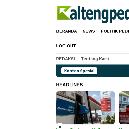
Loncat
ke
konten
BERANDA
NEWS
POLITIK PED
LOG OUT
REDAKSI
Tentang Kami
Konten Spesial
HEADLINES
«