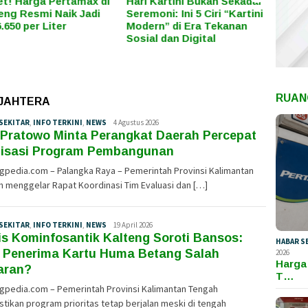
 Kartini Bukan Sekadar
Dana Pokir DPRD Kalteng
Narasi
moni: Ini 5 Ciri “Kartini
Diperkirakan Tembus
Proye
rn” di Era Tekanan
Ratusan Miliar, Mengalir ke
Sukam
al dan Digital
Mana Saja dan Apa
yang 
Manfaatnya bagi
Masyarakat?
RUAN
EJAHTERA
SEKITAR
,
INFO TERKINI
,
NEWS
Admin
4 Agustus 2026
 Pratowo Minta Perangkat Daerah Percepat
Redaksi
2
lisasi Program Pembangunan
gpedia.com – Palangka Raya – Pemerintah Provinsi Kalimantan
 menggelar Rapat Koordinasi Tim Evaluasi dan […]
SEKITAR
,
INFO TERKINI
,
NEWS
Tim
19 April 2026
s Kominfosantik Kalteng Soroti Bansos:
Redaksi
HABAR S
 Penerima Kartu Huma Betang Salah
2026
Harga
aran?
T…
ngpedia.com – Pemerintah Provinsi Kalimantan Tengah
ikan program prioritas tetap berjalan meski di tengah