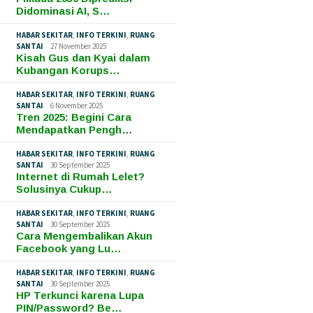
Didominasi AI, S…
HABAR SEKITAR
,
INFO TERKINI
,
RUANG
SANTAI
27 November 2025
Kisah Gus dan Kyai dalam
Kubangan Korups…
HABAR SEKITAR
,
INFO TERKINI
,
RUANG
SANTAI
6 November 2025
Tren 2025: Begini Cara
Mendapatkan Pengh…
HABAR SEKITAR
,
INFO TERKINI
,
RUANG
SANTAI
30 September 2025
Internet di Rumah Lelet?
Solusinya Cukup…
HABAR SEKITAR
,
INFO TERKINI
,
RUANG
SANTAI
30 September 2025
Cara Mengembalikan Akun
Facebook yang Lu…
HABAR SEKITAR
,
INFO TERKINI
,
RUANG
SANTAI
30 September 2025
HP Terkunci karena Lupa
PIN/Password? Be…