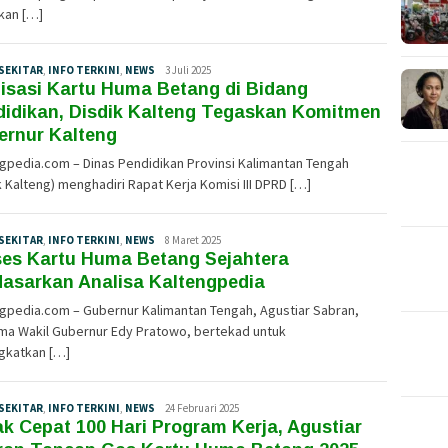
kan […]
SEKITAR
,
INFO TERKINI
,
NEWS
Tim
3 Juli 2025
isasi Kartu Huma Betang di Bidang
Redaksi
didikan, Disdik Kalteng Tegaskan Komitmen
ernur Kalteng
gpedia.com – Dinas Pendidikan Provinsi Kalimantan Tengah
k Kalteng) menghadiri Rapat Kerja Komisi III DPRD […]
SEKITAR
,
INFO TERKINI
,
NEWS
Tim
8 Maret 2025
ses Kartu Huma Betang Sejahtera
Redaksi
asarkan Analisa Kaltengpedia
gpedia.com – Gubernur Kalimantan Tengah, Agustiar Sabran,
ma Wakil Gubernur Edy Pratowo, bertekad untuk
gkatkan […]
SEKITAR
,
INFO TERKINI
,
NEWS
Tim
24 Februari 2025
k Cepat 100 Hari Program Kerja, Agustiar
Redaksi