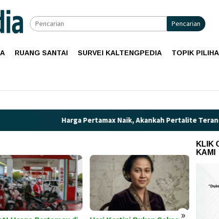
Pencarian
IA
RUANG SANTAI
SURVEI KALTENGPEDIA
TOPIK PILIH
Harga Pertamax Naik, Akankah Pertalite Terancam Langk
KLIK
KAMI
»