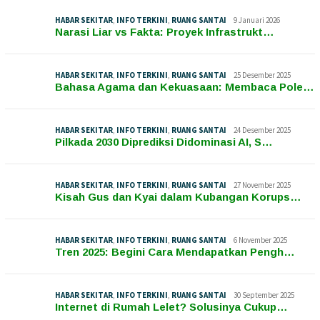
HABAR SEKITAR
,
INFO TERKINI
,
RUANG SANTAI
9 Januari 2026
Narasi Liar vs Fakta: Proyek Infrastrukt…
HABAR SEKITAR
,
INFO TERKINI
,
RUANG SANTAI
25 Desember 2025
Bahasa Agama dan Kekuasaan: Membaca Pole…
HABAR SEKITAR
,
INFO TERKINI
,
RUANG SANTAI
24 Desember 2025
Pilkada 2030 Diprediksi Didominasi AI, S…
HABAR SEKITAR
,
INFO TERKINI
,
RUANG SANTAI
27 November 2025
Kisah Gus dan Kyai dalam Kubangan Korups…
HABAR SEKITAR
,
INFO TERKINI
,
RUANG SANTAI
6 November 2025
Tren 2025: Begini Cara Mendapatkan Pengh…
HABAR SEKITAR
,
INFO TERKINI
,
RUANG SANTAI
30 September 2025
Internet di Rumah Lelet? Solusinya Cukup…