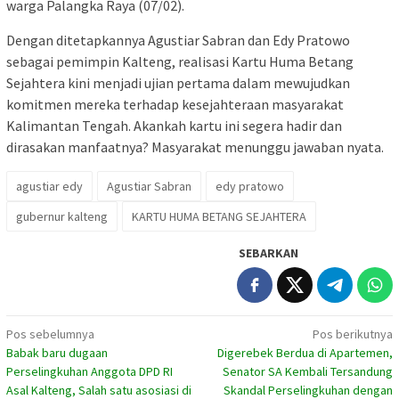
warga Palangka Raya (07/02).
Dengan ditetapkannya Agustiar Sabran dan Edy Pratowo
sebagai pemimpin Kalteng, realisasi Kartu Huma Betang
Sejahtera kini menjadi ujian pertama dalam mewujudkan
komitmen mereka terhadap kesejahteraan masyarakat
Kalimantan Tengah. Akankah kartu ini segera hadir dan
dirasakan manfaatnya? Masyarakat menunggu jawaban nyata.
agustiar edy
Agustiar Sabran
edy pratowo
gubernur kalteng
KARTU HUMA BETANG SEJAHTERA
SEBARKAN
Navigasi
Pos sebelumnya
Pos berikutnya
Babak baru dugaan
Digerebek Berdua di Apartemen,
pos
Perselingkuhan Anggota DPD RI
Senator SA Kembali Tersandung
Asal Kalteng, Salah satu asosiasi di
Skandal Perselingkuhan dengan