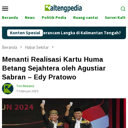
Loncat
Menu
ke
Mobile
konten
Beranda
News
Politik Pedia
Ruang santai
Survei Kalt
Pertalite Terancam Langka di Kalimantan Tengah?
Konten Spesial
Kaget!
Beranda
Habar Sekitar
Menanti Realisasi Kartu Huma
Betang Sejahtera oleh Agustiar
Sabran – Edy Pratowo
Tim Redaksi
7 Februari 2025