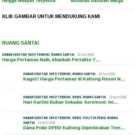
hingga Wilayah Terpencil
Antusias Ratusan Warga
KLIK GAMBAR UNTUK MENDUKUNG KAMI
RUANG SANTAI
HABAR SEKITAR
,
INFO TERKINI
,
RUANG SANTAI
10 Juni 2026
Harga Pertamax Naik, Akankah Pertalite T…
HABAR SEKITAR
,
INFO TERKINI
,
RUANG SANTAI
10 Juni 2026
Kaget! Harga Pertamax di Kalteng Resmi N…
HABAR SEKITAR
,
INFO TERKINI
,
NEWS
,
RUANG SANTAI
21 April 2026
Hari Kartini Bukan Sekadar Seremoni: Ini…
HABAR SEKITAR
,
INFO TERKINI
,
NEWS
,
POLITIK PEDIA
,
RUANG
SANTAI
15 April 2026
Dana Pokir DPRD Kalteng Diperkirakan Tem…