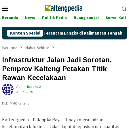
Loncat
Menu
ke
Mobile
konten
Beranda
News
Politik Pedia
Ruang santai
Survei Kalt
ankah Pertalite Terancam Langka di Kalimantan Tengah?
Konten Spesial
Beranda
Habar Sekitar
Infrastruktur Jalan Jadi Sorotan,
Pemprov Kalteng Petakan Titik
Rawan Kecelakaan
Admin Redaksi 2
3 Juni 2026
Dok : MMC Kalteng
Kaltengpedia – Palangka Raya – Upaya mewujudkan
keselamatan lalu lintas tidak dapat dilepaskan dari kualitas