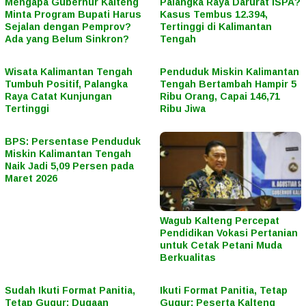
Mengapa Gubernur Kalteng
Palangka Raya Darurat ISPA?
Minta Program Bupati Harus
Kasus Tembus 12.394,
Sejalan dengan Pemprov?
Tertinggi di Kalimantan
Ada yang Belum Sinkron?
Tengah
Wisata Kalimantan Tengah
Penduduk Miskin Kalimantan
Tumbuh Positif, Palangka
Tengah Bertambah Hampir 5
Raya Catat Kunjungan
Ribu Orang, Capai 146,71
Tertinggi
Ribu Jiwa
BPS: Persentase Penduduk
Miskin Kalimantan Tengah
Naik Jadi 5,09 Persen pada
Maret 2026
Wagub Kalteng Percepat
Pendidikan Vokasi Pertanian
untuk Cetak Petani Muda
Berkualitas
Sudah Ikuti Format Panitia,
Ikuti Format Panitia, Tetap
Tetap Gugur: Dugaan
Gugur: Peserta Kalteng