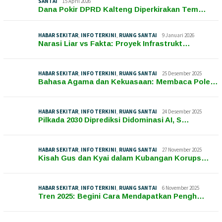
SANTAI
15 April 2026
Dana Pokir DPRD Kalteng Diperkirakan Tem…
HABAR SEKITAR
,
INFO TERKINI
,
RUANG SANTAI
9 Januari 2026
Narasi Liar vs Fakta: Proyek Infrastrukt…
HABAR SEKITAR
,
INFO TERKINI
,
RUANG SANTAI
25 Desember 2025
Bahasa Agama dan Kekuasaan: Membaca Pole…
HABAR SEKITAR
,
INFO TERKINI
,
RUANG SANTAI
24 Desember 2025
Pilkada 2030 Diprediksi Didominasi AI, S…
HABAR SEKITAR
,
INFO TERKINI
,
RUANG SANTAI
27 November 2025
Kisah Gus dan Kyai dalam Kubangan Korups…
HABAR SEKITAR
,
INFO TERKINI
,
RUANG SANTAI
6 November 2025
Tren 2025: Begini Cara Mendapatkan Pengh…