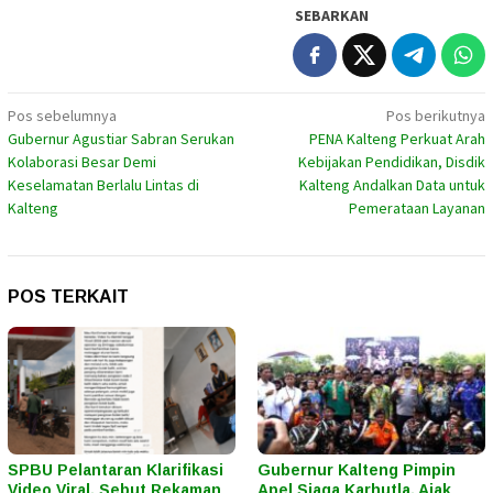
SEBARKAN
Navigasi
Pos sebelumnya
Pos berikutnya
Gubernur Agustiar Sabran Serukan
PENA Kalteng Perkuat Arah
pos
Kolaborasi Besar Demi
Kebijakan Pendidikan, Disdik
Keselamatan Berlalu Lintas di
Kalteng Andalkan Data untuk
Kalteng
Pemerataan Layanan
POS TERKAIT
SPBU Pelantaran Klarifikasi
Gubernur Kalteng Pimpin
Video Viral, Sebut Rekaman
Apel Siaga Karhutla, Ajak