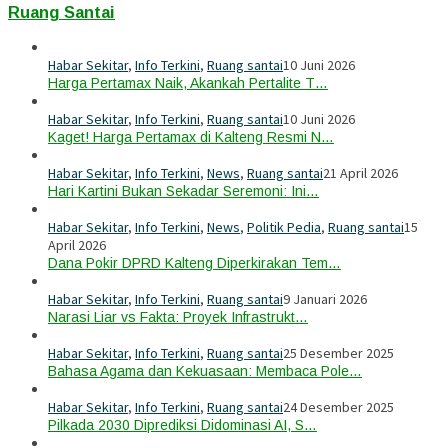
Ruang Santai
Habar Sekitar
,
Info Terkini
,
Ruang santai
10 Juni 2026
Harga Pertamax Naik, Akankah Pertalite T…
Habar Sekitar
,
Info Terkini
,
Ruang santai
10 Juni 2026
Kaget! Harga Pertamax di Kalteng Resmi N…
Habar Sekitar
,
Info Terkini
,
News
,
Ruang santai
21 April 2026
Hari Kartini Bukan Sekadar Seremoni: Ini…
Habar Sekitar
,
Info Terkini
,
News
,
Politik Pedia
,
Ruang santai
15
April 2026
Dana Pokir DPRD Kalteng Diperkirakan Tem…
Habar Sekitar
,
Info Terkini
,
Ruang santai
9 Januari 2026
Narasi Liar vs Fakta: Proyek Infrastrukt…
Habar Sekitar
,
Info Terkini
,
Ruang santai
25 Desember 2025
Bahasa Agama dan Kekuasaan: Membaca Pole…
Habar Sekitar
,
Info Terkini
,
Ruang santai
24 Desember 2025
Pilkada 2030 Diprediksi Didominasi AI, S…