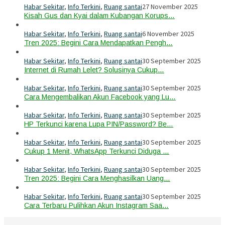
Habar Sekitar
,
Info Terkini
,
Ruang santai
27 November 2025
Kisah Gus dan Kyai dalam Kubangan Korups…
Habar Sekitar
,
Info Terkini
,
Ruang santai
6 November 2025
Tren 2025: Begini Cara Mendapatkan Pengh…
Habar Sekitar
,
Info Terkini
,
Ruang santai
30 September 2025
Internet di Rumah Lelet? Solusinya Cukup…
Habar Sekitar
,
Info Terkini
,
Ruang santai
30 September 2025
Cara Mengembalikan Akun Facebook yang Lu…
Habar Sekitar
,
Info Terkini
,
Ruang santai
30 September 2025
HP Terkunci karena Lupa PIN/Password? Be…
Habar Sekitar
,
Info Terkini
,
Ruang santai
30 September 2025
Cukup 1 Menit, WhatsApp Terkunci Diduga …
Habar Sekitar
,
Info Terkini
,
Ruang santai
30 September 2025
Tren 2025: Begini Cara Menghasilkan Uang…
Habar Sekitar
,
Info Terkini
,
Ruang santai
30 September 2025
Cara Terbaru Pulihkan Akun Instagram Saa…