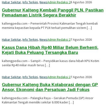
Habar Sekitar
,
Info Terkini
,
News
Admin Redaksi 2
8 Agustus 2026
Gubernur Kalteng Kembali Panggil PLN, Pastikan
Pemadaman Listrik Segera Berakhir
kaltengpedia.com – Pemerintah Provinsi Kalimantan Tengah kembali
meminta kepastian kepada PT PLN terkait pemulihan sistem […]
Habar Sekitar
,
Info Terkini
,
News
Admin Redaksi 2
7 Agustus 2026
Kasus Dana Hibah Rp40 Miliar Belum Berhenti,
Kejati Buka Peluang Tersangka Baru
kaltengpedia.com – Sampit – Penyidikan kasus dana hibah KPU Kotim
senilai Rp40 miliar masih terus […]
Habar Sekitar
,
Info Terkini
,
News
Admin Redaksi 2
7 Agustus 2026
Gubernur Kalteng Buka Kolaborasi dengan GP
Ansor, Ekonomi dan Persatuan Jadi Fokus
kaltengpedia.com – Palangka Raya – Gerakan Pemuda (GP) Ansor
Kalimantan Tengah memiliki sekitar 6.000 kader […]