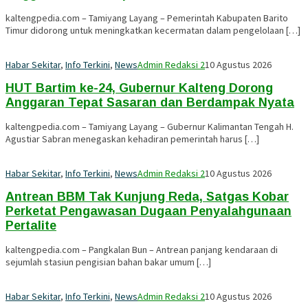
kaltengpedia.com – Tamiyang Layang – Pemerintah Kabupaten Barito
Timur didorong untuk meningkatkan kecermatan dalam pengelolaan […]
Habar Sekitar
,
Info Terkini
,
News
Admin Redaksi 2
10 Agustus 2026
HUT Bartim ke-24, Gubernur Kalteng Dorong
Anggaran Tepat Sasaran dan Berdampak Nyata
kaltengpedia.com – Tamiyang Layang – Gubernur Kalimantan Tengah H.
Agustiar Sabran menegaskan kehadiran pemerintah harus […]
Habar Sekitar
,
Info Terkini
,
News
Admin Redaksi 2
10 Agustus 2026
Antrean BBM Tak Kunjung Reda, Satgas Kobar
Perketat Pengawasan Dugaan Penyalahgunaan
Pertalite
kaltengpedia.com – Pangkalan Bun – Antrean panjang kendaraan di
sejumlah stasiun pengisian bahan bakar umum […]
Habar Sekitar
,
Info Terkini
,
News
Admin Redaksi 2
10 Agustus 2026