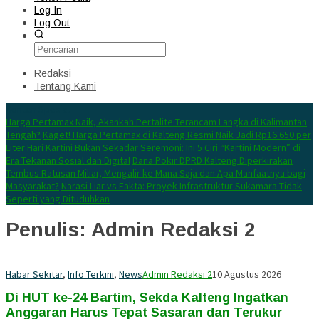
Log In
Log Out
Redaksi
Tentang Kami
Konten Spesial
Harga Pertamax Naik, Akankah Pertalite Terancam Langka di Kalimantan
Tengah?
Kaget! Harga Pertamax di Kalteng Resmi Naik Jadi Rp16.650 per
Liter
Hari Kartini Bukan Sekadar Seremoni: Ini 5 Ciri “Kartini Modern” di
Era Tekanan Sosial dan Digital
Dana Pokir DPRD Kalteng Diperkirakan
Tembus Ratusan Miliar, Mengalir ke Mana Saja dan Apa Manfaatnya bagi
Masyarakat?
Narasi Liar vs Fakta: Proyek Infrastruktur Sukamara Tidak
Seperti yang Dituduhkan
Penulis:
Admin Redaksi 2
Habar Sekitar
,
Info Terkini
,
News
Admin Redaksi 2
10 Agustus 2026
Di HUT ke-24 Bartim, Sekda Kalteng Ingatkan
Anggaran Harus Tepat Sasaran dan Terukur