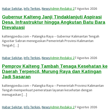
Habar Sekitar
,
Info Terkini
,
News
Admin Redaksi 2
7 Agustus 2026
Gubernur Kalteng Janji Tindaklanjuti Aspirasi
Desa, Infrastruktur hingga Angkutan Batu Bara
Dievaluasi
kaltengpedia.com – Palangka Raya – Gubernur Kalimantan Tengah
Agustiar Sabran menegaskan Pemerintah Provinsi Kalimantan
Tengah […]
Habar Sekitar
,
Info Terkini
,
News
Admin Redaksi 2
7 Agustus 2026
Pemprov Kalteng Tambah Tenaga Kesehatan ke
Daerah Terpencil, Murung Raya dan Katingan
Jadi Sasaran
kaltengpedia.com – Palangka Raya – Pemerintah Provinsi Kalimantan
Tengah memperkuat pemerataan layanan kesehatan dengan
menugaskan […]
Habar Sekitar
,
Info Terkini
,
News
Admin Redaksi 2
7 Agustus 2026