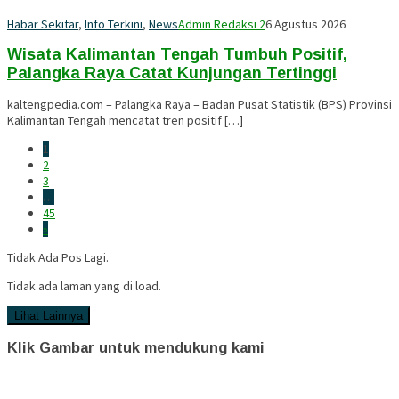
Habar Sekitar
,
Info Terkini
,
News
Admin Redaksi 2
6 Agustus 2026
Wisata Kalimantan Tengah Tumbuh Positif,
Palangka Raya Catat Kunjungan Tertinggi
kaltengpedia.com – Palangka Raya – Badan Pusat Statistik (BPS) Provinsi
Kalimantan Tengah mencatat tren positif […]
1
2
3
…
45
»
Tidak Ada Pos Lagi.
Tidak ada laman yang di load.
Lihat Lainnya
Klik Gambar untuk mendukung kami