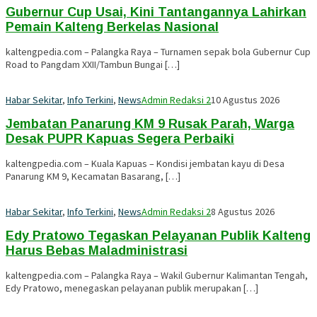
Gubernur Cup Usai, Kini Tantangannya Lahirkan
Pemain Kalteng Berkelas Nasional
kaltengpedia.com – Palangka Raya – Turnamen sepak bola Gubernur Cup
Road to Pangdam XXII/Tambun Bungai […]
Habar Sekitar
,
Info Terkini
,
News
Admin Redaksi 2
10 Agustus 2026
Jembatan Panarung KM 9 Rusak Parah, Warga
Desak PUPR Kapuas Segera Perbaiki
kaltengpedia.com – Kuala Kapuas – Kondisi jembatan kayu di Desa
Panarung KM 9, Kecamatan Basarang, […]
Habar Sekitar
,
Info Terkini
,
News
Admin Redaksi 2
8 Agustus 2026
Edy Pratowo Tegaskan Pelayanan Publik Kalteng
Harus Bebas Maladministrasi
kaltengpedia.com – Palangka Raya – Wakil Gubernur Kalimantan Tengah,
Edy Pratowo, menegaskan pelayanan publik merupakan […]