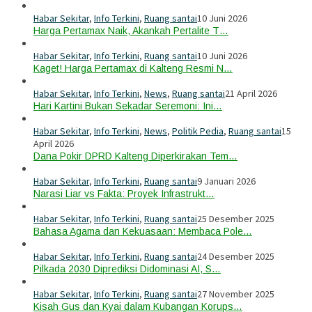
Habar Sekitar
,
Info Terkini
,
Ruang santai
10 Juni 2026
Harga Pertamax Naik, Akankah Pertalite T…
Habar Sekitar
,
Info Terkini
,
Ruang santai
10 Juni 2026
Kaget! Harga Pertamax di Kalteng Resmi N…
Habar Sekitar
,
Info Terkini
,
News
,
Ruang santai
21 April 2026
Hari Kartini Bukan Sekadar Seremoni: Ini…
Habar Sekitar
,
Info Terkini
,
News
,
Politik Pedia
,
Ruang santai
15
April 2026
Dana Pokir DPRD Kalteng Diperkirakan Tem…
Habar Sekitar
,
Info Terkini
,
Ruang santai
9 Januari 2026
Narasi Liar vs Fakta: Proyek Infrastrukt…
Habar Sekitar
,
Info Terkini
,
Ruang santai
25 Desember 2025
Bahasa Agama dan Kekuasaan: Membaca Pole…
Habar Sekitar
,
Info Terkini
,
Ruang santai
24 Desember 2025
Pilkada 2030 Diprediksi Didominasi AI, S…
Habar Sekitar
,
Info Terkini
,
Ruang santai
27 November 2025
Kisah Gus dan Kyai dalam Kubangan Korups…