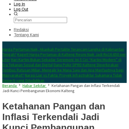
Log In
Log Out
Redaksi
Tentang Kami
Konten Spesial
Harga Pertamax Naik, Akankah Pertalite Terancam Langka di Kalimantan
Tengah?
Kaget! Harga Pertamax di Kalteng Resmi Naik Jadi Rp16.650 per
Liter
Hari Kartini Bukan Sekadar Seremoni: Ini 5 Ciri “Kartini Modern” di
Era Tekanan Sosial dan Digital
Dana Pokir DPRD Kalteng Diperkirakan
Tembus Ratusan Miliar, Mengalir ke Mana Saja dan Apa Manfaatnya bagi
Masyarakat?
Narasi Liar vs Fakta: Proyek Infrastruktur Sukamara Tidak
Seperti yang Dituduhkan
Beranda
Habar Sekitar
Ketahanan Pangan dan Inflasi Terkendali
Jadi Kunci Pembangunan Ekonomi Kalteng
Ketahanan Pangan dan
Inflasi Terkendali Jadi
Kunci Pembangunan