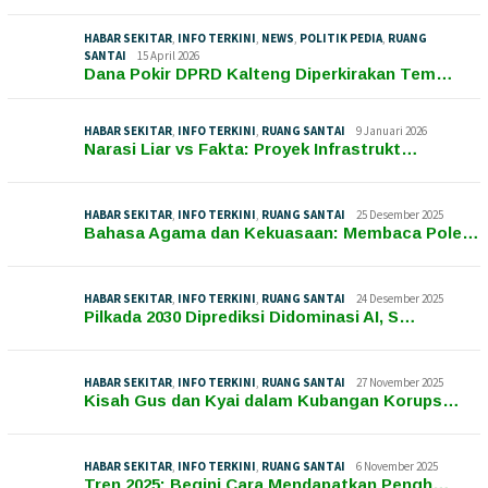
HABAR SEKITAR
,
INFO TERKINI
,
NEWS
,
POLITIK PEDIA
,
RUANG
SANTAI
15 April 2026
Dana Pokir DPRD Kalteng Diperkirakan Tem…
HABAR SEKITAR
,
INFO TERKINI
,
RUANG SANTAI
9 Januari 2026
Narasi Liar vs Fakta: Proyek Infrastrukt…
HABAR SEKITAR
,
INFO TERKINI
,
RUANG SANTAI
25 Desember 2025
Bahasa Agama dan Kekuasaan: Membaca Pole…
HABAR SEKITAR
,
INFO TERKINI
,
RUANG SANTAI
24 Desember 2025
Pilkada 2030 Diprediksi Didominasi AI, S…
HABAR SEKITAR
,
INFO TERKINI
,
RUANG SANTAI
27 November 2025
Kisah Gus dan Kyai dalam Kubangan Korups…
HABAR SEKITAR
,
INFO TERKINI
,
RUANG SANTAI
6 November 2025
Tren 2025: Begini Cara Mendapatkan Pengh…