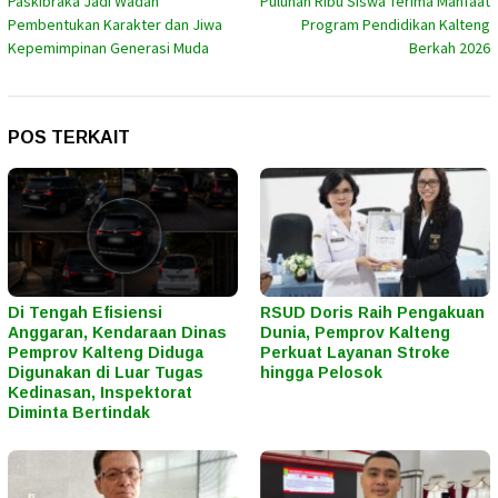
Paskibraka Jadi Wadah
Puluhan Ribu Siswa Terima Manfaat
pos
Pembentukan Karakter dan Jiwa
Program Pendidikan Kalteng
Kepemimpinan Generasi Muda
Berkah 2026
POS TERKAIT
Di Tengah Efisiensi
RSUD Doris Raih Pengakuan
Anggaran, Kendaraan Dinas
Dunia, Pemprov Kalteng
Pemprov Kalteng Diduga
Perkuat Layanan Stroke
Digunakan di Luar Tugas
hingga Pelosok
Kedinasan, Inspektorat
Diminta Bertindak