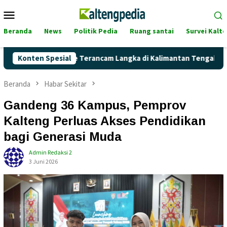
Loncat
Menu
ke
Mobile
konten
Beranda
News
Politik Pedia
Ruang santai
Survei Kalt
kah Pertalite Terancam Langka di Kalimantan Tengah?
Konten Spesial
Ka
Beranda
Habar Sekitar
Gandeng 36 Kampus, Pemprov
Kalteng Perluas Akses Pendidikan
bagi Generasi Muda
Admin Redaksi 2
3 Juni 2026