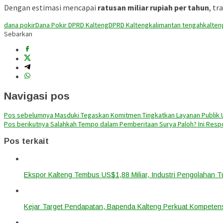
Dengan estimasi mencapai
ratusan miliar rupiah per tahun
, t
dana pokir
Dana Pokir DPRD Kalteng
DPRD Kalteng
kalimantan tengah
kalten
Sebarkan
Navigasi pos
Pos sebelumnya
Masduki Tegaskan Komitmen Tingkatkan Layanan Publik U
Pos berikutnya
Salahkah Tempo dalam Pemberitaan Surya Paloh? Ini Res
Pos terkait
Ekspor Kalteng Tembus US$1,88 Miliar, Industri Pengolahan 
Kejar Target Pendapatan, Bapenda Kalteng Perkuat Kompetens