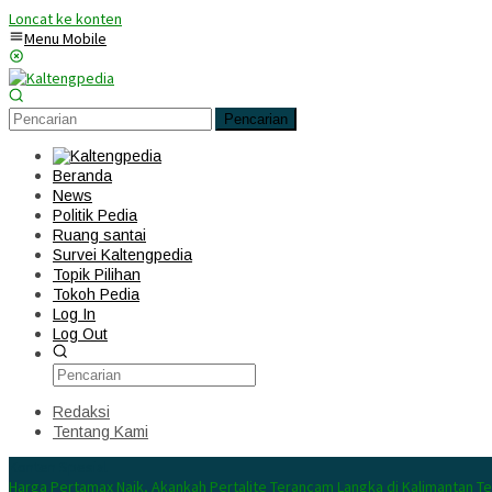
Loncat ke konten
Menu Mobile
Pencarian
Beranda
News
Politik Pedia
Ruang santai
Survei Kaltengpedia
Topik Pilihan
Tokoh Pedia
Log In
Log Out
Redaksi
Tentang Kami
Konten Spesial
Harga Pertamax Naik, Akankah Pertalite Terancam Langka di Kalimantan T