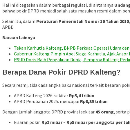
Hal ini ditegaskan dalam berbagai regulasi, di antaranya
Undang
bahwa pokir DPRD menjadi salah satu masukan resmi dalam pe
Selain itu, dalam
Peraturan Pemerintah Nomor 16 Tahun 2010
APBD.
Bacaan Lainnya
Tekan Karhutla Kalteng, BNPB Perkuat Operasi Udara d
Gubernur Kalteng Pimpin Apel Siaga Karhutla, Ajak Anso
RSUD Doris Raih Pengakuan Dunia, Pemprov Kalteng Perk
Berapa Dana Pokir DPRD Kalteng?
Secara resmi, tidak ada angka baku nasional terkait besaran pok
APBD Kalteng 2026: sekitar
Rp5,4 triliun
APBD Perubahan 2025: mencapai
Rp8,35 triliun
Dengan jumlah anggota DPRD provinsi sekitar
45 orang
, serta 
kisaran pokir:
Rp2 miliar – Rp5 miliar per anggota per ta