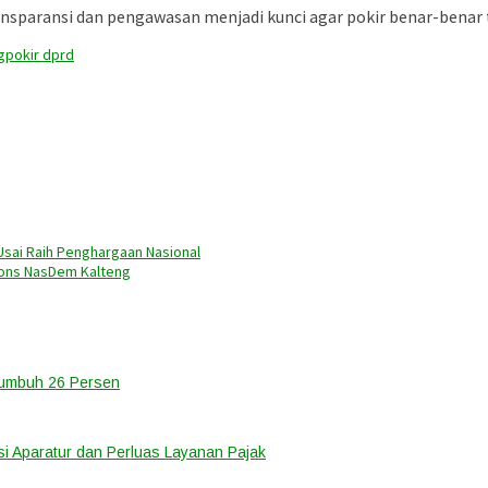
ransparansi dan pengawasan menjadi kunci agar pokir benar-bena
g
pokir dprd
sai Raih Penghargaan Nasional
pons NasDem Kalteng
Tumbuh 26 Persen
i Aparatur dan Perluas Layanan Pajak