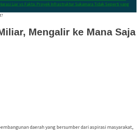
Narasi Liar vs Fakta: Proyek Infrastruktur Sukamara Tidak Seperti yang
t?
liar, Mengalir ke Mana Saja
pembangunan daerah yang bersumber dari aspirasi masyarakat,