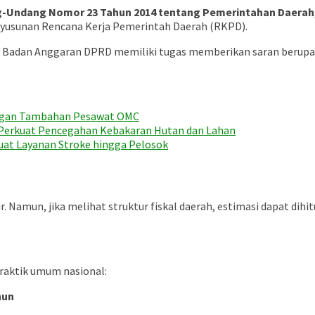
-Undang Nomor 23 Tahun 2014 tentang Pemerintahan Daerah
nyusunan Rencana Kerja Pemerintah Daerah (RKPD).
, Badan Anggaran DPRD memiliki tugas memberikan saran berupa
engan Tambahan Pesawat OMC
r Perkuat Pencegahan Kebakaran Hutan dan Lahan
uat Layanan Stroke hingga Pelosok
ir. Namun, jika melihat struktur fiskal daerah, estimasi dapat di
praktik umum nasional:
hun