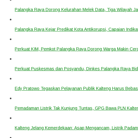
Palangka Raya Dorong Kelurahan Melek Data, Tiga Wilayah Ja
Palangka Raya Kejar Predikat Kota Antikorupsi, Capaian Indik
Perkuat KIM, Pemkot Palangka Raya Dorong Warga Makin Cerdas
Perkuat Puskesmas dan Posyandu, Dinkes Palangka Raya Bidi
Edy Pratowo Tegaskan Pelayanan Publik Kalteng Harus Bebas 
Pemadaman Listrik Tak Kunjung Tuntas, GPG Bawa PLN Kalte
Kalteng Jelang Kemerdekaan: Asap Mengancam, Listrik Padam