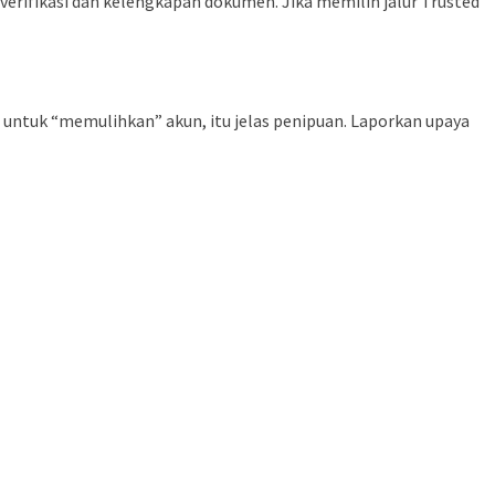
verifikasi dan kelengkapan dokumen. Jika memilih jalur Trusted
untuk “memulihkan” akun, itu jelas penipuan. Laporkan upaya