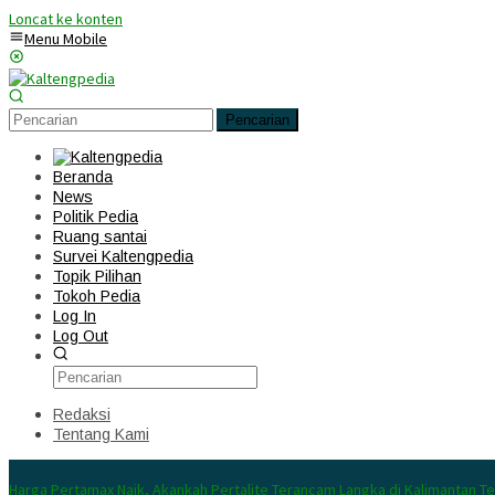
Loncat ke konten
Menu Mobile
Pencarian
Beranda
News
Politik Pedia
Ruang santai
Survei Kaltengpedia
Topik Pilihan
Tokoh Pedia
Log In
Log Out
Redaksi
Tentang Kami
Konten Spesial
Harga Pertamax Naik, Akankah Pertalite Terancam Langka di Kalimantan T