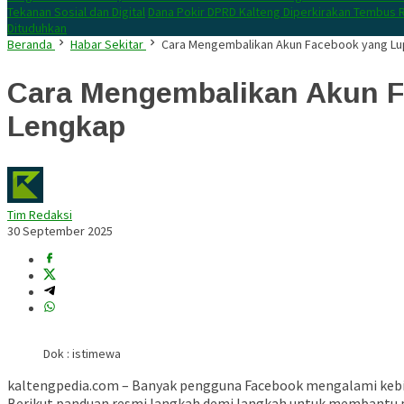
Tekanan Sosial dan Digital
Dana Pokir DPRD Kalteng Diperkirakan Tembus R
Dituduhkan
Beranda
Habar Sekitar
Cara Mengembalikan Akun Facebook yang Lup
Cara Mengembalikan Akun F
Lengkap
Tim Redaksi
30 September 2025
Dok : istimewa
kaltengpedia.com – Banyak pengguna Facebook mengalami kebing
Berikut panduan resmi langkah demi langkah untuk membantu pemul