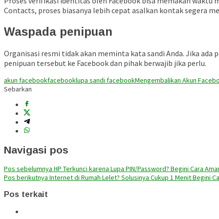
Proses verifikasi identitas oleh Facebook bisa memakan waktu m
Contacts, proses biasanya lebih cepat asalkan kontak segera m
Waspada penipuan
Organisasi resmi tidak akan meminta kata sandi Anda. Jika ad
penipuan tersebut ke Facebook dan pihak berwajib jika perlu.
akun facebook
facebook
lupa sandi facebook
Mengembalikan Akun Faceb
Sebarkan
Navigasi pos
Pos sebelumnya
HP Terkunci karena Lupa PIN/Password? Begini Cara Ama
Pos berikutnya
Internet di Rumah Lelet? Solusinya Cukup 1 Menit Begini C
Pos terkait