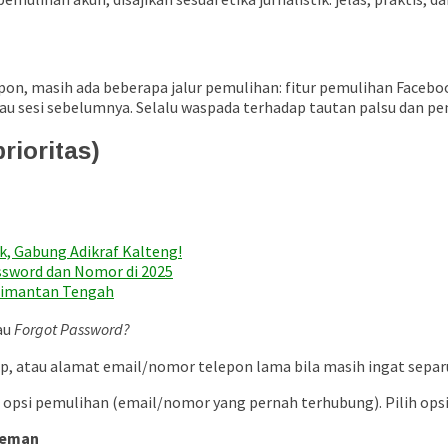
pon, masih ada beberapa jalur pemulihan: fitur pemulihan Faceboo
au sesi sebelumnya. Selalu waspada terhadap tautan palsu dan
rioritas)
k, Gabung Adikraf Kalteng!
ssword dan Nomor di 2025
alimantan Tengah
au
Forgot Password?
 atau alamat email/nomor telepon lama bila masih ingat separ
i pemulihan (email/nomor yang pernah terhubung). Pilih opsi ya
teman