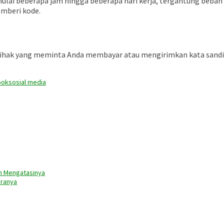
ulai beberapa jam hingga beberapa hari kerja, tergantung beban 
emberi kode.
a pihak yang meminta Anda membayar atau mengirimkan kata sandi 
ook
sosial media
n Mengatasinya
aranya