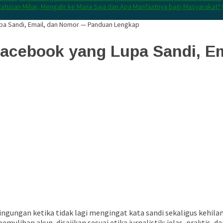
atusan Miliar, Mengalir ke Mana Saja dan Apa Manfaatnya bagi Masyarakat?
a Sandi, Email, dan Nomor — Panduan Lengkap
acebook yang Lupa Sandi, E
ungan ketika tidak lagi mengingat kata sandi sekaligus kehilan
ihan akun, disajikan sesuai etika jurnalistik: jelas, praktis, d