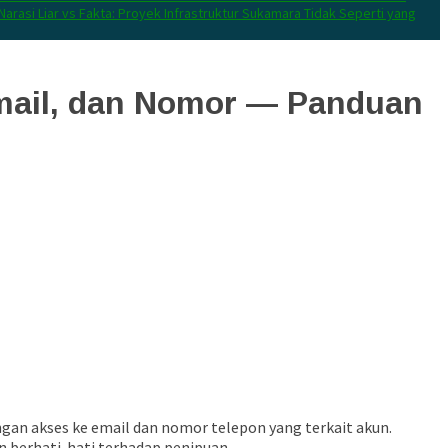
Narasi Liar vs Fakta: Proyek Infrastruktur Sukamara Tidak Seperti yang
mail, dan Nomor — Panduan
gan akses ke email dan nomor telepon yang terkait akun.
an berhati-hati terhadap penipuan.