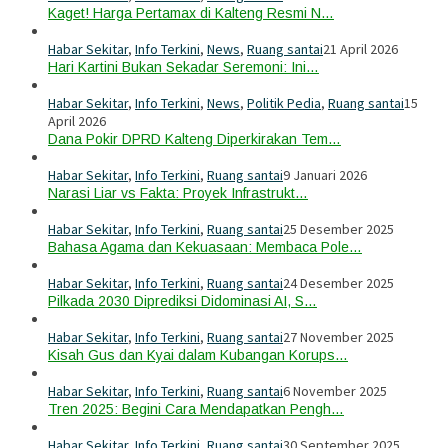
Kaget! Harga Pertamax di Kalteng Resmi N…
Habar Sekitar
,
Info Terkini
,
News
,
Ruang santai
21 April 2026
Hari Kartini Bukan Sekadar Seremoni: Ini…
Habar Sekitar
,
Info Terkini
,
News
,
Politik Pedia
,
Ruang santai
15
April 2026
Dana Pokir DPRD Kalteng Diperkirakan Tem…
Habar Sekitar
,
Info Terkini
,
Ruang santai
9 Januari 2026
Narasi Liar vs Fakta: Proyek Infrastrukt…
Habar Sekitar
,
Info Terkini
,
Ruang santai
25 Desember 2025
Bahasa Agama dan Kekuasaan: Membaca Pole…
Habar Sekitar
,
Info Terkini
,
Ruang santai
24 Desember 2025
Pilkada 2030 Diprediksi Didominasi AI, S…
Habar Sekitar
,
Info Terkini
,
Ruang santai
27 November 2025
Kisah Gus dan Kyai dalam Kubangan Korups…
Habar Sekitar
,
Info Terkini
,
Ruang santai
6 November 2025
Tren 2025: Begini Cara Mendapatkan Pengh…
Habar Sekitar
,
Info Terkini
,
Ruang santai
30 September 2025