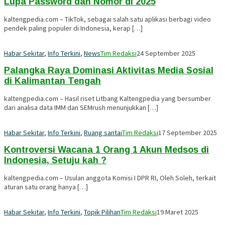
Lupa Password dan Nomor di 2025
kaltengpedia.com – TikTok, sebagai salah satu aplikasi berbagi video
pendek paling populer di Indonesia, kerap […]
Habar Sekitar
,
Info Terkini
,
News
Tim Redaksi
24 September 2025
Palangka Raya Dominasi Aktivitas Media Sosial
di Kalimantan Tengah
kaltengpedia.com – Hasil riset Litbang Kaltengpedia yang bersumber
dari analisa data IMM dan SEMrush menunjukkan […]
Habar Sekitar
,
Info Terkini
,
Ruang santai
Tim Redaksi
17 September 2025
Kontroversi Wacana 1 Orang 1 Akun Medsos di
Indonesia, Setuju kah ?
kaltengpedia.com – Usulan anggota Komisi I DPR RI, Oleh Soleh, terkait
aturan satu orang hanya […]
Habar Sekitar
,
Info Terkini
,
Topik Pilihan
Tim Redaksi
19 Maret 2025