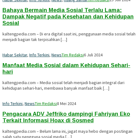
Bahaya Bermain Media Sosial Terlalu Lama:
Dampak Negatif pada Kesehatan dan Kehidupan
Sosial
kaltengpedia.com – Di era digital saat ini, penggunaan media sosial telah
menjadi bagian tak terpisahkan […]
Habar Sekitar
,
Info Terkini
,
News
Tim Redaksi
6 Juli 2024
Manfaat Media Sosial dalam Kehidupan Sehari-
hari
kaltengpedia.com – Media sosial telah menjadi bagian integral dari
kehidupan sehari-hari, membawa banyak manfaat baik […]
Info Terkini
,
News
Tim Redaksi
8 Mei 2024
Pengacara ADV Jeffriko dampingi Fahriyan Eko
Terkait Informasi Hoax di Sosmed
kaltengpedia.com – Belum lama ini, jagat maya hebo dengan postingan
salah satu pengguna sosial media […]