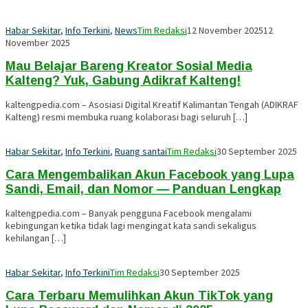
Habar Sekitar
,
Info Terkini
,
News
Tim Redaksi
12 November 2025
12
November 2025
Mau Belajar Bareng Kreator Sosial Media
Kalteng? Yuk, Gabung Adikraf Kalteng!
kaltengpedia.com – Asosiasi Digital Kreatif Kalimantan Tengah (ADIKRAF
Kalteng) resmi membuka ruang kolaborasi bagi seluruh […]
Habar Sekitar
,
Info Terkini
,
Ruang santai
Tim Redaksi
30 September 2025
Cara Mengembalikan Akun Facebook yang Lupa
Sandi, Email, dan Nomor — Panduan Lengkap
kaltengpedia.com – Banyak pengguna Facebook mengalami
kebingungan ketika tidak lagi mengingat kata sandi sekaligus
kehilangan […]
Habar Sekitar
,
Info Terkini
Tim Redaksi
30 September 2025
Cara Terbaru Memulihkan Akun TikTok yang