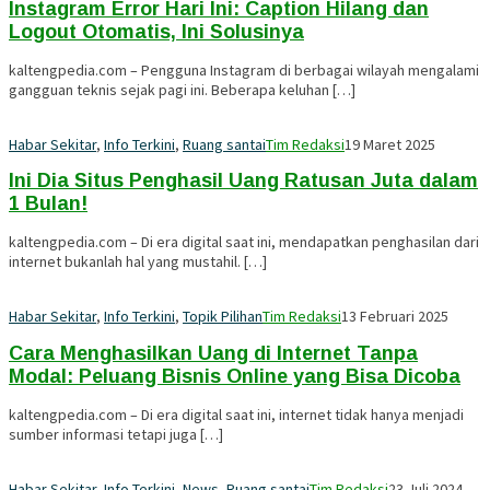
Instagram Error Hari Ini: Caption Hilang dan
Logout Otomatis, Ini Solusinya
kaltengpedia.com – Pengguna Instagram di berbagai wilayah mengalami
gangguan teknis sejak pagi ini. Beberapa keluhan […]
Habar Sekitar
,
Info Terkini
,
Ruang santai
Tim Redaksi
19 Maret 2025
Ini Dia Situs Penghasil Uang Ratusan Juta dalam
1 Bulan!
kaltengpedia.com – Di era digital saat ini, mendapatkan penghasilan dari
internet bukanlah hal yang mustahil. […]
Habar Sekitar
,
Info Terkini
,
Topik Pilihan
Tim Redaksi
13 Februari 2025
Cara Menghasilkan Uang di Internet Tanpa
Modal: Peluang Bisnis Online yang Bisa Dicoba
kaltengpedia.com – Di era digital saat ini, internet tidak hanya menjadi
sumber informasi tetapi juga […]
Habar Sekitar
,
Info Terkini
,
News
,
Ruang santai
Tim Redaksi
23 Juli 2024