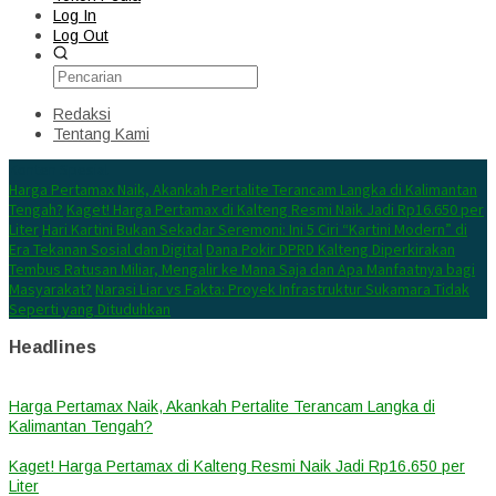
Log In
Log Out
Redaksi
Tentang Kami
Konten Spesial
Harga Pertamax Naik, Akankah Pertalite Terancam Langka di Kalimantan
Tengah?
Kaget! Harga Pertamax di Kalteng Resmi Naik Jadi Rp16.650 per
Liter
Hari Kartini Bukan Sekadar Seremoni: Ini 5 Ciri “Kartini Modern” di
Era Tekanan Sosial dan Digital
Dana Pokir DPRD Kalteng Diperkirakan
Tembus Ratusan Miliar, Mengalir ke Mana Saja dan Apa Manfaatnya bagi
Masyarakat?
Narasi Liar vs Fakta: Proyek Infrastruktur Sukamara Tidak
Seperti yang Dituduhkan
Headlines
Harga Pertamax Naik, Akankah Pertalite Terancam Langka di
Kalimantan Tengah?
Kaget! Harga Pertamax di Kalteng Resmi Naik Jadi Rp16.650 per
Liter