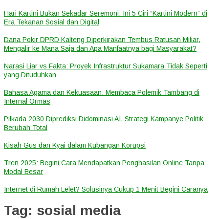
Hari Kartini Bukan Sekadar Seremoni: Ini 5 Ciri “Kartini Modern” di
Era Tekanan Sosial dan Digital
Dana Pokir DPRD Kalteng Diperkirakan Tembus Ratusan Miliar,
Mengalir ke Mana Saja dan Apa Manfaatnya bagi Masyarakat?
Narasi Liar vs Fakta: Proyek Infrastruktur Sukamara Tidak Seperti
yang Dituduhkan
Bahasa Agama dan Kekuasaan: Membaca Polemik Tambang di
Internal Ormas
Pilkada 2030 Diprediksi Didominasi AI, Strategi Kampanye Politik
Berubah Total
Kisah Gus dan Kyai dalam Kubangan Korupsi
Tren 2025: Begini Cara Mendapatkan Penghasilan Online Tanpa
Modal Besar
Internet di Rumah Lelet? Solusinya Cukup 1 Menit Begini Caranya
Tag:
sosial media