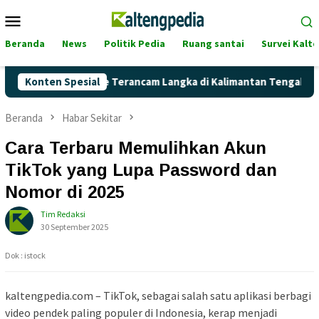
Loncat
Menu
ke
Mobile
konten
Beranda
News
Politik Pedia
Ruang santai
Survei Kalt
nkah Pertalite Terancam Langka di Kalimantan Tengah?
Konten Spesial
K
Beranda
Habar Sekitar
Cara Terbaru Memulihkan Akun
TikTok yang Lupa Password dan
Nomor di 2025
Tim Redaksi
30 September 2025
Dok : istock
kaltengpedia.com – TikTok, sebagai salah satu aplikasi berbagi
video pendek paling populer di Indonesia, kerap menjadi