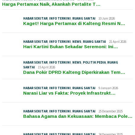
Harga Pertamax Naik, Akankah Pertalite T…
HABAR SEKITAR
,
INFO TERKINI
,
RUANG SANTAI
10 Juni 2026
Kaget! Harga Pertamax di Kalteng Resmi N…
HABAR SEKITAR
,
INFO TERKINI
,
NEWS
,
RUANG SANTAI
21 April 2026
Hari Kartini Bukan Sekadar Seremoni: Ini…
HABAR SEKITAR
,
INFO TERKINI
,
NEWS
,
POLITIK PEDIA
,
RUANG
SANTAI
15 April 2026
Dana Pokir DPRD Kalteng Diperkirakan Tem…
HABAR SEKITAR
,
INFO TERKINI
,
RUANG SANTAI
9 Januari 2026
Narasi Liar vs Fakta: Proyek Infrastrukt…
HABAR SEKITAR
,
INFO TERKINI
,
RUANG SANTAI
25 Desember 2025
Bahasa Agama dan Kekuasaan: Membaca Pole…
HABAR SEKITAR
,
INFO TERKINI
,
RUANG SANTAI
24 Desember 2025