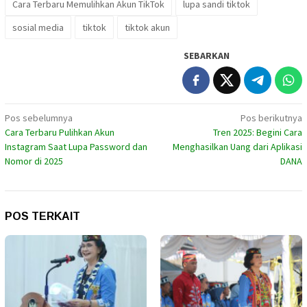
Cara Terbaru Memulihkan Akun TikTok
lupa sandi tiktok
sosial media
tiktok
tiktok akun
SEBARKAN
Navigasi
Pos sebelumnya
Pos berikutnya
Cara Terbaru Pulihkan Akun
Tren 2025: Begini Cara
pos
Instagram Saat Lupa Password dan
Menghasilkan Uang dari Aplikasi
Nomor di 2025
DANA
POS TERKAIT