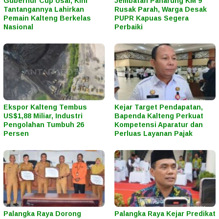
Gubernur Cup Usai, Kini
Jembatan Panarung KM 9
Tantangannya Lahirkan
Rusak Parah, Warga Desak
Pemain Kalteng Berkelas
PUPR Kapuas Segera
Nasional
Perbaiki
Ekspor Kalteng Tembus
Kejar Target Pendapatan,
US$1,88 Miliar, Industri
Bapenda Kalteng Perkuat
Pengolahan Tumbuh 26
Kompetensi Aparatur dan
Persen
Perluas Layanan Pajak
Palangka Raya Dorong
Palangka Raya Kejar Predikat