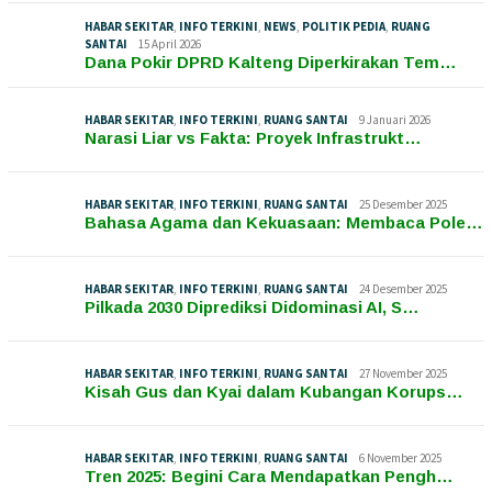
HABAR SEKITAR
,
INFO TERKINI
,
NEWS
,
POLITIK PEDIA
,
RUANG
SANTAI
15 April 2026
Dana Pokir DPRD Kalteng Diperkirakan Tem…
HABAR SEKITAR
,
INFO TERKINI
,
RUANG SANTAI
9 Januari 2026
Narasi Liar vs Fakta: Proyek Infrastrukt…
HABAR SEKITAR
,
INFO TERKINI
,
RUANG SANTAI
25 Desember 2025
Bahasa Agama dan Kekuasaan: Membaca Pole…
HABAR SEKITAR
,
INFO TERKINI
,
RUANG SANTAI
24 Desember 2025
Pilkada 2030 Diprediksi Didominasi AI, S…
HABAR SEKITAR
,
INFO TERKINI
,
RUANG SANTAI
27 November 2025
Kisah Gus dan Kyai dalam Kubangan Korups…
HABAR SEKITAR
,
INFO TERKINI
,
RUANG SANTAI
6 November 2025
Tren 2025: Begini Cara Mendapatkan Pengh…