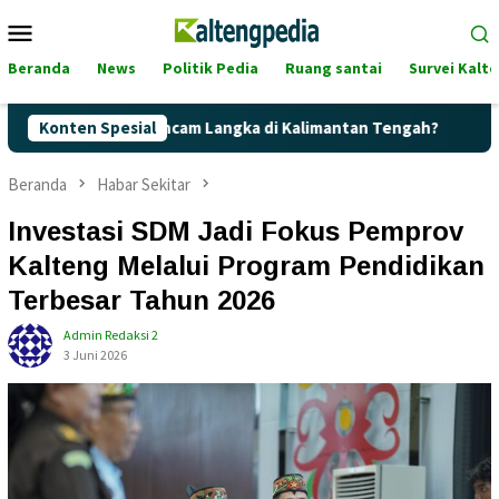
Loncat
Menu
ke
Mobile
konten
Beranda
News
Politik Pedia
Ruang santai
Survei Kalt
lite Terancam Langka di Kalimantan Tengah?
Konten Spesial
Kaget! Harg
Beranda
Habar Sekitar
Investasi SDM Jadi Fokus Pemprov
Kalteng Melalui Program Pendidikan
Terbesar Tahun 2026
Admin Redaksi 2
3 Juni 2026