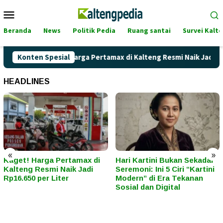
Loncat
Menu
ke
Mobile
konten
Beranda
News
Politik Pedia
Ruang santai
Survei Kalt
Konten Spesial
Kaget! Harga Pertamax di Kalteng Resmi Naik Jadi Rp16.65
HEADLINES
«
»
Kaget! Harga Pertamax di
Hari Kartini Bukan Sekadar
Kalteng Resmi Naik Jadi
Seremoni: Ini 5 Ciri “Kartini
Rp16.650 per Liter
Modern” di Era Tekanan
Sosial dan Digital