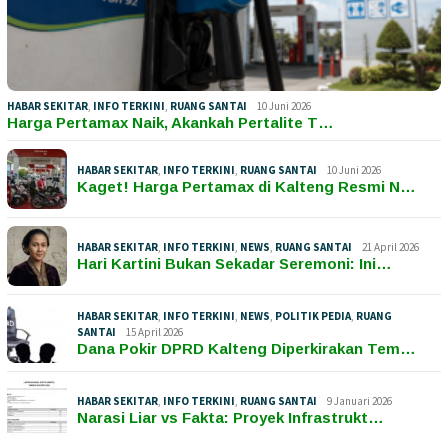
HABAR SEKITAR
,
INFO TERKINI
,
RUANG SANTAI
10 Juni 2026
Harga Pertamax Naik, Akankah Pertalite T…
HABAR SEKITAR
,
INFO TERKINI
,
RUANG SANTAI
10 Juni 2026
Kaget! Harga Pertamax di Kalteng Resmi N…
HABAR SEKITAR
,
INFO TERKINI
,
NEWS
,
RUANG SANTAI
21 April 2026
Hari Kartini Bukan Sekadar Seremoni: Ini…
HABAR SEKITAR
,
INFO TERKINI
,
NEWS
,
POLITIK PEDIA
,
RUANG
SANTAI
15 April 2026
Dana Pokir DPRD Kalteng Diperkirakan Tem…
HABAR SEKITAR
,
INFO TERKINI
,
RUANG SANTAI
9 Januari 2026
Narasi Liar vs Fakta: Proyek Infrastrukt…