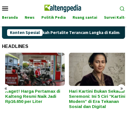
Loncat
Menu
ke
Mobile
konten
Beranda
News
Politik Pedia
Ruang santai
Survei Kalt
tamax Naik, Akankah Pertalite Terancam Langka di Kalimantan T
Konten Spesial
HEADLINES
«
»
Kaget! Harga Pertamax di
Hari Kartini Bukan Sekadar
Kalteng Resmi Naik Jadi
Seremoni: Ini 5 Ciri “Kartini
Rp16.650 per Liter
Modern” di Era Tekanan
Sosial dan Digital