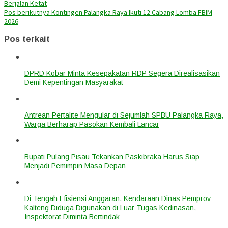
Berjalan Ketat
Pos berikutnya
Kontingen Palangka Raya Ikuti 12 Cabang Lomba FBIM
2026
Pos terkait
DPRD Kobar Minta Kesepakatan RDP Segera Direalisasikan
Demi Kepentingan Masyarakat
Antrean Pertalite Mengular di Sejumlah SPBU Palangka Raya,
Warga Berharap Pasokan Kembali Lancar
Bupati Pulang Pisau Tekankan Paskibraka Harus Siap
Menjadi Pemimpin Masa Depan
Di Tengah Efisiensi Anggaran, Kendaraan Dinas Pemprov
Kalteng Diduga Digunakan di Luar Tugas Kedinasan,
Inspektorat Diminta Bertindak