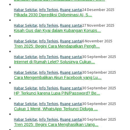
Habar Sekitar
,
Info Terkini
,
Ruang santai
24 Desember 2025
Pilkada 2030 Diprediksi Didominasi AI, S…
Habar Sekitar
,
Info Terkini
,
Ruang santai
27 November 2025
Kisah Gus dan Kyai dalam Kubangan Korups…
Habar Sekitar
,
Info Terkini
,
Ruang santai
6 November 2025
Tren 2025: Begini Cara Mendapatkan Pengh…
Habar Sekitar
,
Info Terkini
,
Ruang santai
30 September 2025
Internet di Rumah Lelet? Solusinya Cukup…
Habar Sekitar
,
Info Terkini
,
Ruang santai
30 September 2025
Cara Mengembalikan Akun Facebook yang Lu…
Habar Sekitar
,
Info Terkini
,
Ruang santai
30 September 2025
HP Terkunci karena Lupa PIN/Password? Be…
Habar Sekitar
,
Info Terkini
,
Ruang santai
30 September 2025
Cukup 1 Menit, WhatsApp Terkunci Diduga …
Habar Sekitar
,
Info Terkini
,
Ruang santai
30 September 2025
Tren 2025: Begini Cara Menghasilkan Uang…