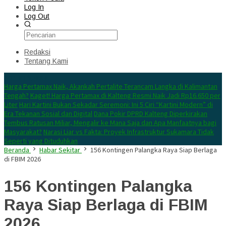
Log In
Log Out
Redaksi
Tentang Kami
Konten Spesial
Harga Pertamax Naik, Akankah Pertalite Terancam Langka di Kalimantan
Tengah?
Kaget! Harga Pertamax di Kalteng Resmi Naik Jadi Rp16.650 per
Liter
Hari Kartini Bukan Sekadar Seremoni: Ini 5 Ciri “Kartini Modern” di
Era Tekanan Sosial dan Digital
Dana Pokir DPRD Kalteng Diperkirakan
Tembus Ratusan Miliar, Mengalir ke Mana Saja dan Apa Manfaatnya bagi
Masyarakat?
Narasi Liar vs Fakta: Proyek Infrastruktur Sukamara Tidak
Seperti yang Dituduhkan
Beranda
Habar Sekitar
156 Kontingen Palangka Raya Siap Berlaga
di FBIM 2026
156 Kontingen Palangka
Raya Siap Berlaga di FBIM
2026