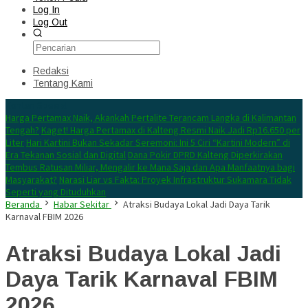
Log In
Log Out
Redaksi
Tentang Kami
Konten Spesial
Harga Pertamax Naik, Akankah Pertalite Terancam Langka di Kalimantan
Tengah?
Kaget! Harga Pertamax di Kalteng Resmi Naik Jadi Rp16.650 per
Liter
Hari Kartini Bukan Sekadar Seremoni: Ini 5 Ciri “Kartini Modern” di
Era Tekanan Sosial dan Digital
Dana Pokir DPRD Kalteng Diperkirakan
Tembus Ratusan Miliar, Mengalir ke Mana Saja dan Apa Manfaatnya bagi
Masyarakat?
Narasi Liar vs Fakta: Proyek Infrastruktur Sukamara Tidak
Seperti yang Dituduhkan
Beranda
Habar Sekitar
Atraksi Budaya Lokal Jadi Daya Tarik
Karnaval FBIM 2026
Atraksi Budaya Lokal Jadi
Daya Tarik Karnaval FBIM
2026