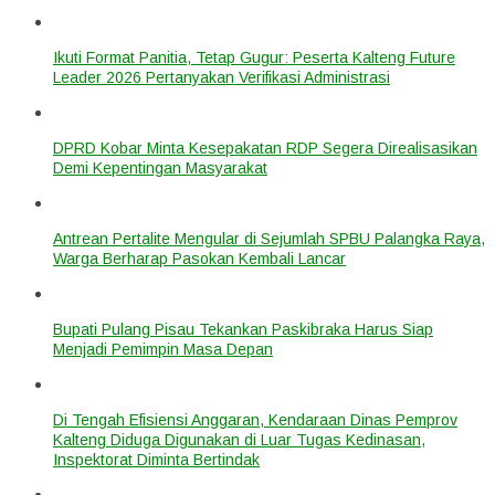
Ikuti Format Panitia, Tetap Gugur: Peserta Kalteng Future
Leader 2026 Pertanyakan Verifikasi Administrasi
DPRD Kobar Minta Kesepakatan RDP Segera Direalisasikan
Demi Kepentingan Masyarakat
Antrean Pertalite Mengular di Sejumlah SPBU Palangka Raya,
Warga Berharap Pasokan Kembali Lancar
Bupati Pulang Pisau Tekankan Paskibraka Harus Siap
Menjadi Pemimpin Masa Depan
Di Tengah Efisiensi Anggaran, Kendaraan Dinas Pemprov
Kalteng Diduga Digunakan di Luar Tugas Kedinasan,
Inspektorat Diminta Bertindak