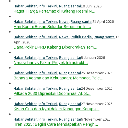
Habar Sekitar
,
Info Terkini
,
Ruang santai
10 Juni 2026
Kaget! Harga Pertamax di Kalteng Resmi N…
Habar Sekitar
,
Info Terkini
,
News
,
Ruang santai
21 April 2026
Hari Kartini Bukan Sekadar Seremoni: Ini…
Habar Sekitar
,
Info Terkini
,
News
,
Politik Pedia
,
Ruang santai
15
April 2026
Dana Pokir DPRD Kalteng Diperkirakan Tem…
Habar Sekitar
,
Info Terkini
,
Ruang santai
9 Januari 2026
Narasi Liar vs Fakta: Proyek Infrastrukt…
Habar Sekitar
,
Info Terkini
,
Ruang santai
25 Desember 2025
Bahasa Agama dan Kekuasaan: Membaca Pole…
Habar Sekitar
,
Info Terkini
,
Ruang santai
24 Desember 2025
Pilkada 2030 Diprediksi Didominasi AI, S…
Habar Sekitar
,
Info Terkini
,
Ruang santai
27 November 2025
Kisah Gus dan Kyai dalam Kubangan Korups…
Habar Sekitar
,
Info Terkini
,
Ruang santai
6 November 2025
Tren 2025: Begini Cara Mendapatkan Pengh…