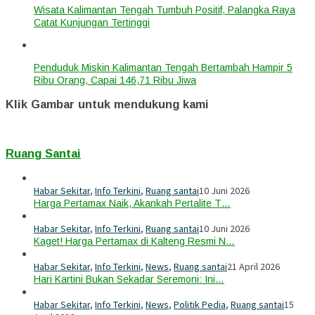
Wisata Kalimantan Tengah Tumbuh Positif, Palangka Raya
Catat Kunjungan Tertinggi
Penduduk Miskin Kalimantan Tengah Bertambah Hampir 5
Ribu Orang, Capai 146,71 Ribu Jiwa
Klik Gambar untuk mendukung kami
Ruang Santai
Habar Sekitar
,
Info Terkini
,
Ruang santai
10 Juni 2026
Harga Pertamax Naik, Akankah Pertalite T…
Habar Sekitar
,
Info Terkini
,
Ruang santai
10 Juni 2026
Kaget! Harga Pertamax di Kalteng Resmi N…
Habar Sekitar
,
Info Terkini
,
News
,
Ruang santai
21 April 2026
Hari Kartini Bukan Sekadar Seremoni: Ini…
Habar Sekitar
,
Info Terkini
,
News
,
Politik Pedia
,
Ruang santai
15