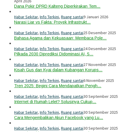
April 2026
Dana Pokir DPRD Kalteng Diperkirakan Tem…
Habar Sekitar
,
Info Terkini
,
Ruang santai
9 Januari 2026
Narasi Liar vs Fakta: Proyek Infrastrukt…
Habar Sekitar
,
Info Terkini
,
Ruang santai
25 Desember 2025
Bahasa Agama dan Kekuasaan: Membaca Pole…
Habar Sekitar
,
Info Terkini
,
Ruang santai
24 Desember 2025
Pilkada 2030 Diprediksi Didominasi AI, S…
Habar Sekitar
,
Info Terkini
,
Ruang santai
27 November 2025
Kisah Gus dan Kyai dalam Kubangan Korups…
Habar Sekitar
,
Info Terkini
,
Ruang santai
6 November 2025
Tren 2025: Begini Cara Mendapatkan Pengh…
Habar Sekitar
,
Info Terkini
,
Ruang santai
30 September 2025
Internet di Rumah Lelet? Solusinya Cukup…
Habar Sekitar
,
Info Terkini
,
Ruang santai
30 September 2025
Cara Mengembalikan Akun Facebook yang Lu…
Habar Sekitar
,
Info Terkini
,
Ruang santai
30 September 2025