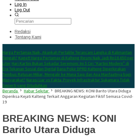
Log In
Log Out
Redaksi
Tentang Kami
Konten Spesial
Harga Pertamax Naik, Akankah Pertalite Terancam Langka di Kalimantan
Tengah?
Kaget! Harga Pertamax di Kalteng Resmi Naik Jadi Rp16.650 per
Liter
Hari Kartini Bukan Sekadar Seremoni: Ini 5 Ciri “Kartini Modern” di
Era Tekanan Sosial dan Digital
Dana Pokir DPRD Kalteng Diperkirakan
Tembus Ratusan Miliar, Mengalir ke Mana Saja dan Apa Manfaatnya bagi
Masyarakat?
Narasi Liar vs Fakta: Proyek Infrastruktur Sukamara Tidak
Seperti yang Dituduhkan
Beranda
Habar Sekitar
BREAKING NEWS: KONI Barito Utara Diduga
Diperiksa Kejati Kalteng Terkait Anggaran Kegiatan Fiktif Semasa Covid-
19
BREAKING NEWS: KONI
Barito Utara Diduga