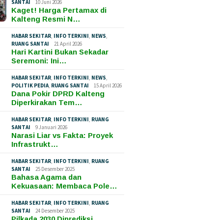
SANTAI
10 Juni 2026
Kaget! Harga Pertamax di
Kalteng Resmi N…
HABAR SEKITAR
,
INFO TERKINI
,
NEWS
,
RUANG SANTAI
21 April 2026
Hari Kartini Bukan Sekadar
Seremoni: Ini…
HABAR SEKITAR
,
INFO TERKINI
,
NEWS
,
POLITIK PEDIA
,
RUANG SANTAI
15 April 2026
Dana Pokir DPRD Kalteng
Diperkirakan Tem…
HABAR SEKITAR
,
INFO TERKINI
,
RUANG
SANTAI
9 Januari 2026
Narasi Liar vs Fakta: Proyek
Infrastrukt…
HABAR SEKITAR
,
INFO TERKINI
,
RUANG
SANTAI
25 Desember 2025
Bahasa Agama dan
Kekuasaan: Membaca Pole…
HABAR SEKITAR
,
INFO TERKINI
,
RUANG
SANTAI
24 Desember 2025
Pilkada 2030 Diprediksi