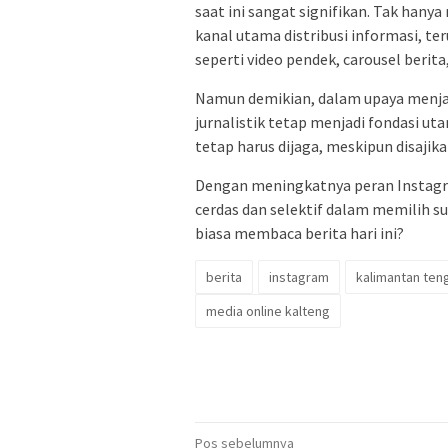
saat ini sangat signifikan. Tak hany
kanal utama distribusi informasi, t
seperti video pendek, carousel berita,
Namun demikian, dalam upaya menjang
jurnalistik tetap menjadi fondasi ut
tetap harus dijaga, meskipun disajik
Dengan meningkatnya peran Instagra
cerdas dan selektif dalam memilih s
biasa membaca berita hari ini?
berita
instagram
kalimantan ten
media online kalteng
Navigasi
Pos sebelumnya