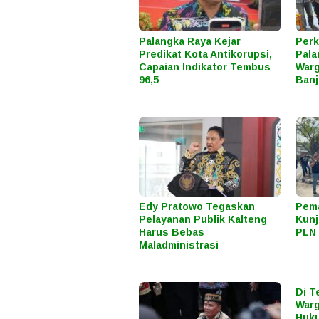
Palangka Raya Kejar
Perk
Predikat Kota Antikorupsi,
Pala
Capaian Indikator Tembus
Warg
96,5
Banj
Edy Pratowo Tegaskan
Pema
Pelayanan Publik Kalteng
Kunj
Harus Bebas
PLN 
Maladministrasi
Di T
Warg
Huku