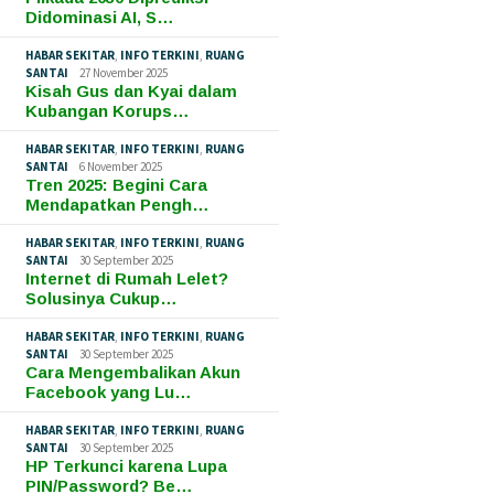
Didominasi AI, S…
HABAR SEKITAR
,
INFO TERKINI
,
RUANG
SANTAI
27 November 2025
Kisah Gus dan Kyai dalam
Kubangan Korups…
HABAR SEKITAR
,
INFO TERKINI
,
RUANG
SANTAI
6 November 2025
Tren 2025: Begini Cara
Mendapatkan Pengh…
HABAR SEKITAR
,
INFO TERKINI
,
RUANG
SANTAI
30 September 2025
Internet di Rumah Lelet?
Solusinya Cukup…
HABAR SEKITAR
,
INFO TERKINI
,
RUANG
SANTAI
30 September 2025
Cara Mengembalikan Akun
Facebook yang Lu…
HABAR SEKITAR
,
INFO TERKINI
,
RUANG
SANTAI
30 September 2025
HP Terkunci karena Lupa
PIN/Password? Be…