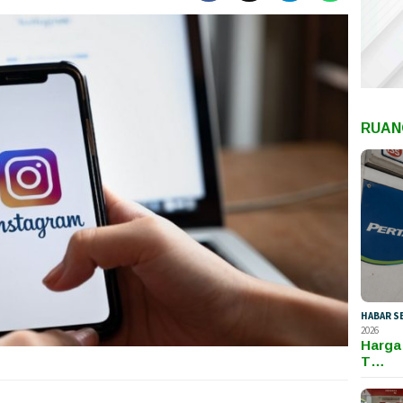
RUAN
HABAR S
2026
Harga
T…