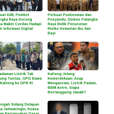
uat KIM, Pemkot
Perkuat Puskesmas dan
ngka Raya Dorong
Posyandu, Dinkes Palangka
a Makin Cerdas Hadapi
Raya Bidik Penurunan
ir Informasi Digital
Risiko Kematian Ibu dan
Bayi
daman Listrik Tak
Kalteng Jelang
ung Tuntas, GPG Bawa
Kemerdekaan: Asap
Kalteng ke DPR RI
Mengancam, Listrik Padam,
BBM Antre, Siapa
Bertanggung Jawab?
engah Sidang Delapan
a Jatiwaringin, Kuasa
m Pertanyakan Dasar