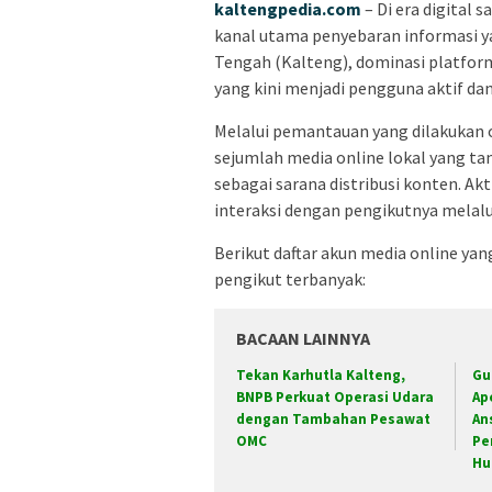
kaltengpedia.com
– Di era digital 
kanal utama penyebaran informasi ya
Tengah (Kalteng), dominasi platform 
yang kini menjadi pengguna aktif da
Melalui pemantauan yang dilakukan o
sejumlah media online lokal yang t
sebagai sarana distribusi konten. Akt
interaksi dengan pengikutnya melalu
Berikut daftar akun media online yan
pengikut terbanyak:
BACAAN LAINNYA
Tekan Karhutla Kalteng,
Gu
BNPB Perkuat Operasi Udara
Ap
dengan Tambahan Pesawat
An
OMC
Pe
Hu