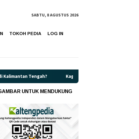
SABTU, 8 AGUSTUS 2026
AN
TOKOH PEDIA
LOG IN
ah?
Kaget! Harga Pertamax di Kalteng Resmi Naik Jadi Rp1
 GAMBAR UNTUK MENDUKUNG