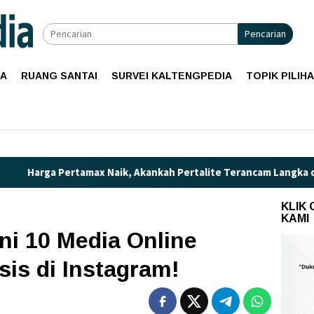
Pencarian
IA
RUANG SANTAI
SURVEI KALTENGPEDIA
TOPIK PILIH
x Naik, Akankah Pertalite Terancam Langka di Kalimantan Teng
KLIK
KAMI
ni 10 Media Online
sis di Instagram!