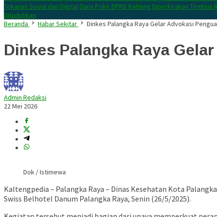
Tekanan Sosial dan Digital
Dana Pokir DPRD Kalteng Diperkirakan Tembus R
Dituduhkan
Beranda
Habar Sekitar
Dinkes Palangka Raya Gelar Advokasi Pengu
Dinkes Palangka Raya Gela
Admin Redaksi
22 Mei 2026
Dok / Istimewa
Kaltengpedia – Palangka Raya –
Dinas Kesehatan Kota Palangka
Swiss Belhotel Danum Palangka Raya, Senin (26/5/2025).
Kegiatan tersebut menjadi bagian dari upaya memperkuat pera