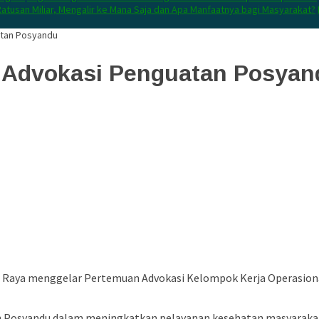
atusan Miliar, Mengalir ke Mana Saja dan Apa Manfaatnya bagi Masyarakat?
atan Posyandu
r Advokasi Penguatan Posyan
 Raya
menggelar Pertemuan Advokasi Kelompok Kerja Operasional
n Posyandu dalam meningkatkan pelayanan kesehatan masyarakat