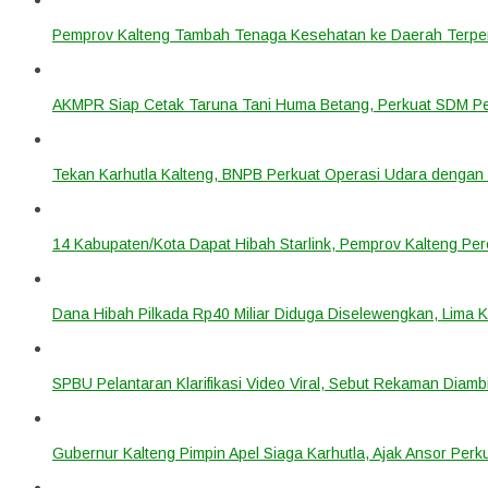
Pemprov Kalteng Tambah Tenaga Kesehatan ke Daerah Terpen
AKMPR Siap Cetak Taruna Tani Huma Betang, Perkuat SDM P
Tekan Karhutla Kalteng, BNPB Perkuat Operasi Udara deng
14 Kabupaten/Kota Dapat Hibah Starlink, Pemprov Kalteng Per
Dana Hibah Pilkada Rp40 Miliar Diduga Diselewengkan, Lima 
SPBU Pelantaran Klarifikasi Video Viral, Sebut Rekaman Diam
Gubernur Kalteng Pimpin Apel Siaga Karhutla, Ajak Ansor Pe