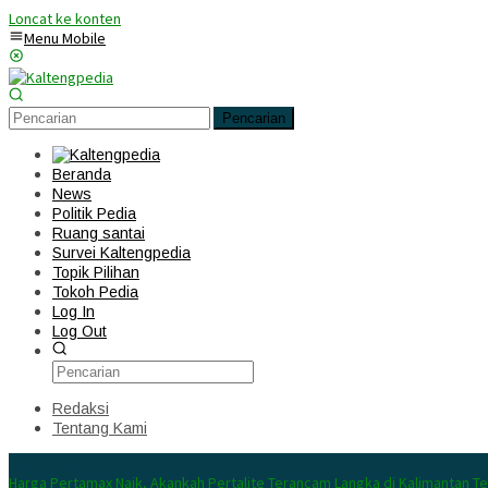
Loncat ke konten
Menu Mobile
Pencarian
Beranda
News
Politik Pedia
Ruang santai
Survei Kaltengpedia
Topik Pilihan
Tokoh Pedia
Log In
Log Out
Redaksi
Tentang Kami
Konten Spesial
Harga Pertamax Naik, Akankah Pertalite Terancam Langka di Kalimantan T