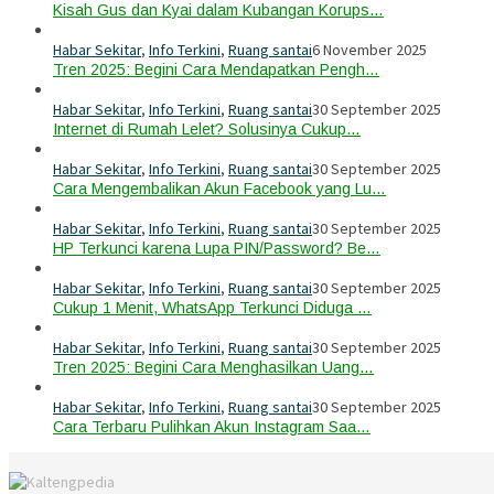
Kisah Gus dan Kyai dalam Kubangan Korups…
Habar Sekitar
,
Info Terkini
,
Ruang santai
6 November 2025
Tren 2025: Begini Cara Mendapatkan Pengh…
Habar Sekitar
,
Info Terkini
,
Ruang santai
30 September 2025
Internet di Rumah Lelet? Solusinya Cukup…
Habar Sekitar
,
Info Terkini
,
Ruang santai
30 September 2025
Cara Mengembalikan Akun Facebook yang Lu…
Habar Sekitar
,
Info Terkini
,
Ruang santai
30 September 2025
HP Terkunci karena Lupa PIN/Password? Be…
Habar Sekitar
,
Info Terkini
,
Ruang santai
30 September 2025
Cukup 1 Menit, WhatsApp Terkunci Diduga …
Habar Sekitar
,
Info Terkini
,
Ruang santai
30 September 2025
Tren 2025: Begini Cara Menghasilkan Uang…
Habar Sekitar
,
Info Terkini
,
Ruang santai
30 September 2025
Cara Terbaru Pulihkan Akun Instagram Saa…