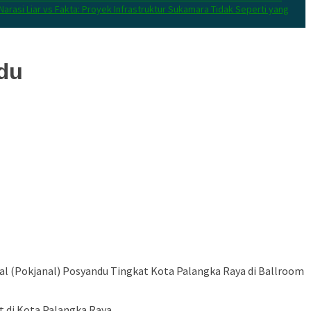
Narasi Liar vs Fakta: Proyek Infrastruktur Sukamara Tidak Seperti yang
du
 (Pokjanal) Posyandu Tingkat Kota Palangka Raya di Ballroom
 di Kota Palangka Raya.