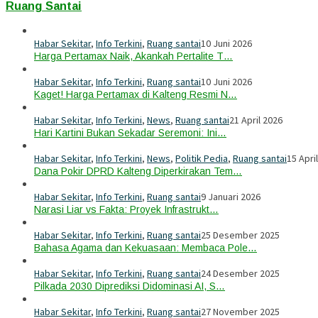
Ruang Santai
Habar Sekitar
,
Info Terkini
,
Ruang santai
10 Juni 2026
Harga Pertamax Naik, Akankah Pertalite T…
Habar Sekitar
,
Info Terkini
,
Ruang santai
10 Juni 2026
Kaget! Harga Pertamax di Kalteng Resmi N…
Habar Sekitar
,
Info Terkini
,
News
,
Ruang santai
21 April 2026
Hari Kartini Bukan Sekadar Seremoni: Ini…
Habar Sekitar
,
Info Terkini
,
News
,
Politik Pedia
,
Ruang santai
15 Apri
Dana Pokir DPRD Kalteng Diperkirakan Tem…
Habar Sekitar
,
Info Terkini
,
Ruang santai
9 Januari 2026
Narasi Liar vs Fakta: Proyek Infrastrukt…
Habar Sekitar
,
Info Terkini
,
Ruang santai
25 Desember 2025
Bahasa Agama dan Kekuasaan: Membaca Pole…
Habar Sekitar
,
Info Terkini
,
Ruang santai
24 Desember 2025
Pilkada 2030 Diprediksi Didominasi AI, S…
Habar Sekitar
,
Info Terkini
,
Ruang santai
27 November 2025