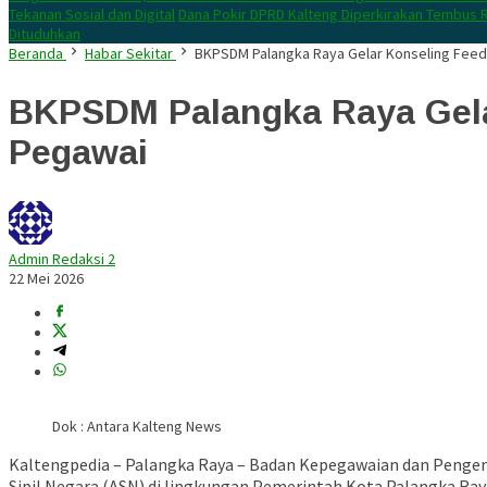
Tekanan Sosial dan Digital
Dana Pokir DPRD Kalteng Diperkirakan Tembus R
Dituduhkan
Beranda
Habar Sekitar
BKPSDM Palangka Raya Gelar Konseling Feed
BKPSDM Palangka Raya Gela
Pegawai
Admin Redaksi 2
22 Mei 2026
Dok : Antara Kalteng News
Kaltengpedia – Palangka Raya –
Badan Kepegawaian dan Pengem
Sipil Negara (ASN) di lingkungan Pemerintah Kota Palangka Ray