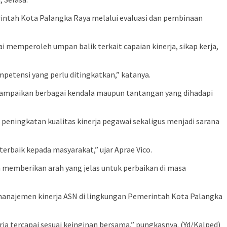
intah Kota Palangka Raya melalui evaluasi dan pembinaan
 memperoleh umpan balik terkait capaian kinerja, sikap kerja,
mpetensi yang perlu ditingkatkan,” katanya.
nyampaikan berbagai kendala maupun tantangan yang dihadapi
ningkatan kualitas kinerja pegawai sekaligus menjadi sarana
erbaik kepada masyarakat,” ujar Aprae Vico.
a memberikan arah yang jelas untuk perbaikan di masa
anajemen kinerja ASN di lingkungan Pemerintah Kota Palangka
a tercapai sesuai keinginan bersama,” pungkasnya. (Yd/Kalped)