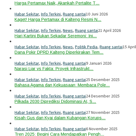
Harga Pertamax Naik, Akankah Pertalite T…
Habar Sekitar
,
Info Terkini
,
Ruang santai
10 Juni 2026
Kaget! Harga Pertamax di Kalteng Resmi N…
Habar Sekitar
,
Info Terkini
,
News
,
Ruang santai
21 April 2026
Hari Kartini Bukan Sekadar Seremoni: Ini…
Habar Sekitar
,
Info Terkini
,
News
,
Politik Pedia
,
Ruang santai
15 Apri
Dana Pokir DPRD Kalteng Diperkirakan Tem…
Habar Sekitar
,
Info Terkini
,
Ruang santai
9 Januari 2026
Narasi Liar vs Fakta: Proyek Infrastrukt…
Habar Sekitar
,
Info Terkini
,
Ruang santai
25 Desember 2025
Bahasa Agama dan Kekuasaan: Membaca Pole…
Habar Sekitar
,
Info Terkini
,
Ruang santai
24 Desember 2025
Pilkada 2030 Diprediksi Didominasi AI, S…
Habar Sekitar
,
Info Terkini
,
Ruang santai
27 November 2025
Kisah Gus dan Kyai dalam Kubangan Korups…
Habar Sekitar
,
Info Terkini
,
Ruang santai
6 November 2025
Tren 2025: Begini Cara Mendapatkan Pengh…