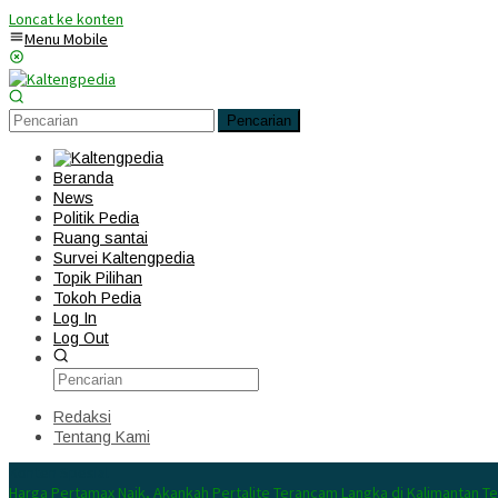
Loncat ke konten
Menu Mobile
Pencarian
Beranda
News
Politik Pedia
Ruang santai
Survei Kaltengpedia
Topik Pilihan
Tokoh Pedia
Log In
Log Out
Redaksi
Tentang Kami
Konten Spesial
Harga Pertamax Naik, Akankah Pertalite Terancam Langka di Kalimantan T