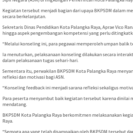
Kegiatan tersebut menjadi bagian dari upaya BKPSDM dalam men
secara berkelanjutan.
Sekretaris Dinas Pendidikan Kota Palangka Raya,
Aprae Vico Ra
hingga aspek pengembangan kompetensi yang perlu ditingkatk
“Melalui konseling ini, para pegawai memperoleh umpan balik te
Ia menuturkan, pelaksanaan konseling dilakukan secara intera
dalam pelaksanaan tugas sehari-hari.
Sementara itu, perwakilan BKPSDM Kota Palangka Raya menyam
refleksi dan motivasi bagi ASN.
“Konseling feedback ini menjadi sarana refleksi sekaligus moti
Para peserta menyambut baik kegiatan tersebut karena dinilai 
mendatang.
BKPSDM Kota Palangka Raya berkomitmen melaksanakan kegiatan
Raya.
“Semoga apa yang telah disampaikan oleh BKPSDM tersebut dapat