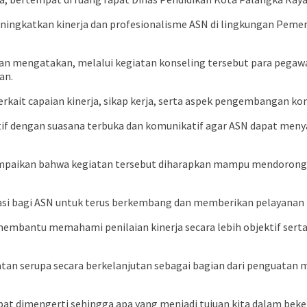
ingkatkan kinerja dan profesionalisme ASN di lingkungan Pemer
nan
mengatakan, melalui kegiatan konseling tersebut para pegawai
an.
rkait capaian kinerja, sikap kerja, serta aspek pengembangan ko
ktif dengan suasana terbuka dan komunikatif agar ASN dapat me
paikan bahwa kegiatan tersebut diharapkan mampu mendorong pe
vasi bagi ASN untuk terus berkembang dan memberikan pelayanan t
membantu memahami penilaian kinerja secara lebih objektif sert
 serupa secara berkelanjutan sebagai bagian dari penguatan m
 dimengerti sehingga apa yang menjadi tujuan kita dalam bekerj