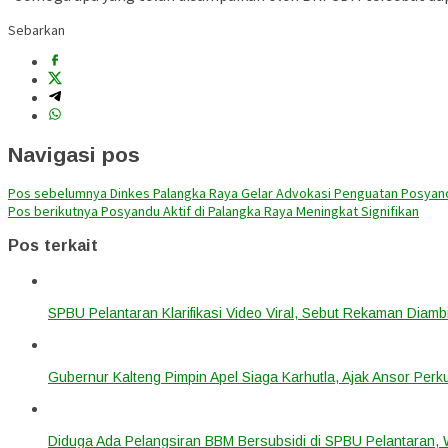
Sebarkan
Navigasi pos
Pos sebelumnya
Dinkes Palangka Raya Gelar Advokasi Penguatan Posyan
Pos berikutnya
Posyandu Aktif di Palangka Raya Meningkat Signifikan
Pos terkait
SPBU Pelantaran Klarifikasi Video Viral, Sebut Rekaman Diam
Gubernur Kalteng Pimpin Apel Siaga Karhutla, Ajak Ansor Pe
Diduga Ada Pelangsiran BBM Bersubsidi di SPBU Pelantaran,