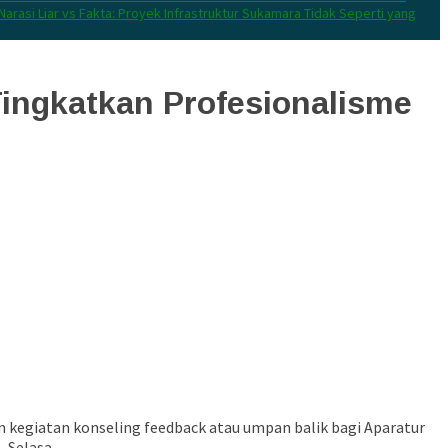
Narasi Liar vs Fakta: Proyek Infrastruktur Sukamara Tidak Seperti yang
ingkatkan Profesionalisme
kegiatan konseling feedback atau umpan balik bagi Aparatur
a
, Selasa.