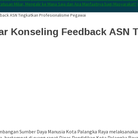
atusan Miliar, Mengalir ke Mana Saja dan Apa Manfaatnya bagi Masyarakat?
back ASN Tingkatkan Profesionalisme Pegawai
r Konseling Feedback ASN T
bangan Sumber Daya Manusia Kota Palangka Raya
melaksanakan 
a, bertempat di ruang rapat
Dinas Pendidikan Kota Palangka Ray