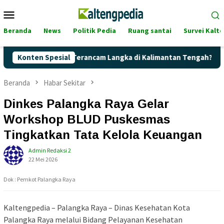
Loncat
Menu
ke
Mobile
konten
Beranda
News
Politik Pedia
Ruang santai
Survei Kalt
h Pertalite Terancam Langka di Kalimantan Tengah?
Konten Spesial
Kage
Beranda
Habar Sekitar
Dinkes Palangka Raya Gelar
Workshop BLUD Puskesmas
Tingkatkan Tata Kelola Keuangan
Admin Redaksi 2
22 Mei 2026
Dok : Pemkot Palangka Raya
Kaltengpedia – Palangka Raya –
Dinas Kesehatan Kota
Palangka Raya
melalui Bidang Pelayanan Kesehatan