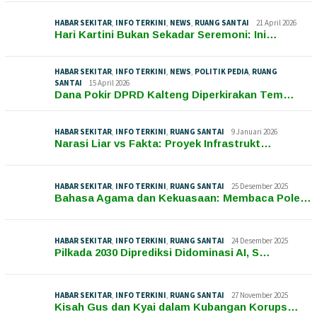
HABAR SEKITAR
,
INFO TERKINI
,
NEWS
,
RUANG SANTAI
21 April 2026
Hari Kartini Bukan Sekadar Seremoni: Ini…
HABAR SEKITAR
,
INFO TERKINI
,
NEWS
,
POLITIK PEDIA
,
RUANG
SANTAI
15 April 2026
Dana Pokir DPRD Kalteng Diperkirakan Tem…
HABAR SEKITAR
,
INFO TERKINI
,
RUANG SANTAI
9 Januari 2026
Narasi Liar vs Fakta: Proyek Infrastrukt…
HABAR SEKITAR
,
INFO TERKINI
,
RUANG SANTAI
25 Desember 2025
Bahasa Agama dan Kekuasaan: Membaca Pole…
HABAR SEKITAR
,
INFO TERKINI
,
RUANG SANTAI
24 Desember 2025
Pilkada 2030 Diprediksi Didominasi AI, S…
HABAR SEKITAR
,
INFO TERKINI
,
RUANG SANTAI
27 November 2025
Kisah Gus dan Kyai dalam Kubangan Korups…