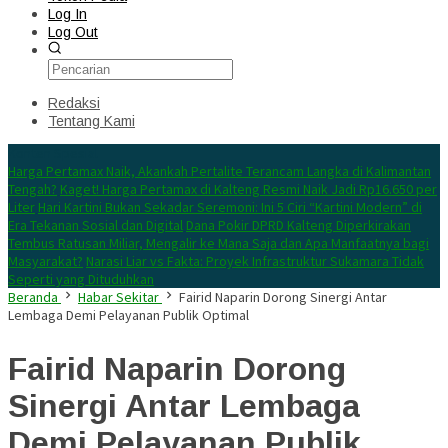
Log In
Log Out
Redaksi
Tentang Kami
Konten Spesial
Harga Pertamax Naik, Akankah Pertalite Terancam Langka di Kalimantan
Tengah?
Kaget! Harga Pertamax di Kalteng Resmi Naik Jadi Rp16.650 per
Liter
Hari Kartini Bukan Sekadar Seremoni: Ini 5 Ciri “Kartini Modern” di
Era Tekanan Sosial dan Digital
Dana Pokir DPRD Kalteng Diperkirakan
Tembus Ratusan Miliar, Mengalir ke Mana Saja dan Apa Manfaatnya bagi
Masyarakat?
Narasi Liar vs Fakta: Proyek Infrastruktur Sukamara Tidak
Seperti yang Dituduhkan
Beranda
Habar Sekitar
Fairid Naparin Dorong Sinergi Antar
Lembaga Demi Pelayanan Publik Optimal
Fairid Naparin Dorong
Sinergi Antar Lembaga
Demi Pelayanan Publik