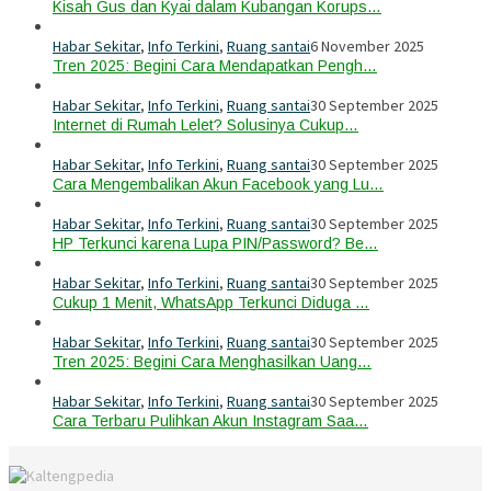
Kisah Gus dan Kyai dalam Kubangan Korups…
Habar Sekitar
,
Info Terkini
,
Ruang santai
6 November 2025
Tren 2025: Begini Cara Mendapatkan Pengh…
Habar Sekitar
,
Info Terkini
,
Ruang santai
30 September 2025
Internet di Rumah Lelet? Solusinya Cukup…
Habar Sekitar
,
Info Terkini
,
Ruang santai
30 September 2025
Cara Mengembalikan Akun Facebook yang Lu…
Habar Sekitar
,
Info Terkini
,
Ruang santai
30 September 2025
HP Terkunci karena Lupa PIN/Password? Be…
Habar Sekitar
,
Info Terkini
,
Ruang santai
30 September 2025
Cukup 1 Menit, WhatsApp Terkunci Diduga …
Habar Sekitar
,
Info Terkini
,
Ruang santai
30 September 2025
Tren 2025: Begini Cara Menghasilkan Uang…
Habar Sekitar
,
Info Terkini
,
Ruang santai
30 September 2025
Cara Terbaru Pulihkan Akun Instagram Saa…