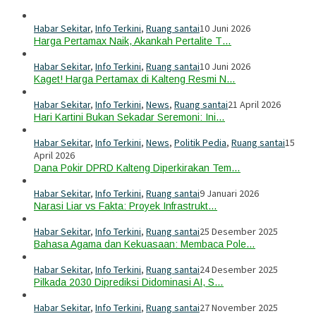
Habar Sekitar
,
Info Terkini
,
Ruang santai
10 Juni 2026
Harga Pertamax Naik, Akankah Pertalite T…
Habar Sekitar
,
Info Terkini
,
Ruang santai
10 Juni 2026
Kaget! Harga Pertamax di Kalteng Resmi N…
Habar Sekitar
,
Info Terkini
,
News
,
Ruang santai
21 April 2026
Hari Kartini Bukan Sekadar Seremoni: Ini…
Habar Sekitar
,
Info Terkini
,
News
,
Politik Pedia
,
Ruang santai
15
April 2026
Dana Pokir DPRD Kalteng Diperkirakan Tem…
Habar Sekitar
,
Info Terkini
,
Ruang santai
9 Januari 2026
Narasi Liar vs Fakta: Proyek Infrastrukt…
Habar Sekitar
,
Info Terkini
,
Ruang santai
25 Desember 2025
Bahasa Agama dan Kekuasaan: Membaca Pole…
Habar Sekitar
,
Info Terkini
,
Ruang santai
24 Desember 2025
Pilkada 2030 Diprediksi Didominasi AI, S…
Habar Sekitar
,
Info Terkini
,
Ruang santai
27 November 2025