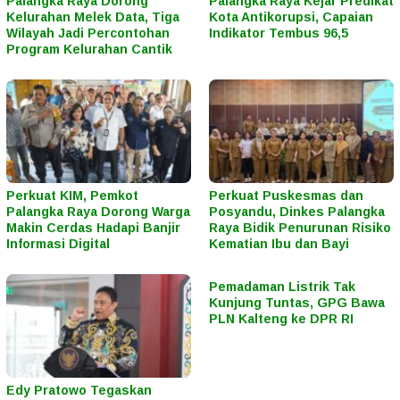
Palangka Raya Dorong
Palangka Raya Kejar Predikat
Kelurahan Melek Data, Tiga
Kota Antikorupsi, Capaian
Wilayah Jadi Percontohan
Indikator Tembus 96,5
Program Kelurahan Cantik
Perkuat KIM, Pemkot
Perkuat Puskesmas dan
Palangka Raya Dorong Warga
Posyandu, Dinkes Palangka
Makin Cerdas Hadapi Banjir
Raya Bidik Penurunan Risiko
Informasi Digital
Kematian Ibu dan Bayi
Pemadaman Listrik Tak
Kunjung Tuntas, GPG Bawa
PLN Kalteng ke DPR RI
Edy Pratowo Tegaskan