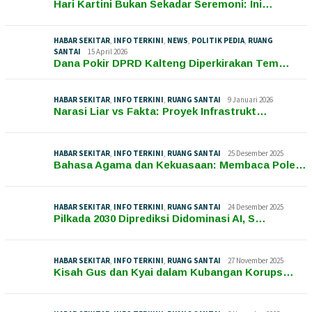
Hari Kartini Bukan Sekadar Seremoni: Ini…
HABAR SEKITAR
,
INFO TERKINI
,
NEWS
,
POLITIK PEDIA
,
RUANG
SANTAI
15 April 2026
Dana Pokir DPRD Kalteng Diperkirakan Tem…
HABAR SEKITAR
,
INFO TERKINI
,
RUANG SANTAI
9 Januari 2026
Narasi Liar vs Fakta: Proyek Infrastrukt…
HABAR SEKITAR
,
INFO TERKINI
,
RUANG SANTAI
25 Desember 2025
Bahasa Agama dan Kekuasaan: Membaca Pole…
HABAR SEKITAR
,
INFO TERKINI
,
RUANG SANTAI
24 Desember 2025
Pilkada 2030 Diprediksi Didominasi AI, S…
HABAR SEKITAR
,
INFO TERKINI
,
RUANG SANTAI
27 November 2025
Kisah Gus dan Kyai dalam Kubangan Korups…