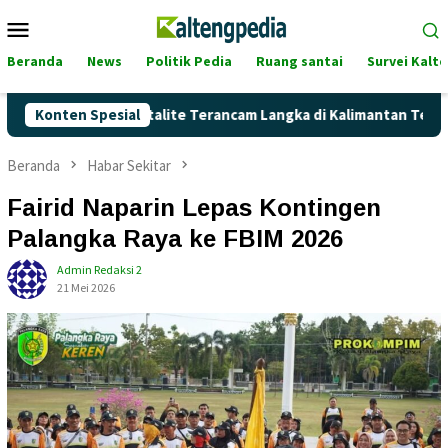
Loncat
Menu
ke
Mobile
konten
Beranda
News
Politik Pedia
Ruang santai
Survei Kalt
Akankah Pertalite Terancam Langka di Kalimantan Tengah?
Konten Spesial
Beranda
Habar Sekitar
Fairid Naparin Lepas Kontingen
Palangka Raya ke FBIM 2026
Admin Redaksi 2
21 Mei 2026