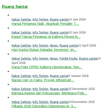
Ruang Santai
Habar Sekitar
,
Info Terkini
,
Ruang santai
10 Juni 2026
Harga Pertamax Naik, Akankah Pertalite T…
Habar Sekitar
,
Info Terkini
,
Ruang santai
10 Juni 2026
Kaget! Harga Pertamax di Kalteng Resmi N…
Habar Sekitar
,
Info Terkini
,
News
,
Ruang santai
21 April 2026
Hari Kartini Bukan Sekadar Seremoni: Ini…
Habar Sekitar
,
Info Terkini
,
News
,
Politik Pedia
,
Ruang santai
15
April 2026
Dana Pokir DPRD Kalteng Diperkirakan Tem…
Habar Sekitar
,
Info Terkini
,
Ruang santai
9 Januari 2026
Narasi Liar vs Fakta: Proyek Infrastrukt…
Habar Sekitar
,
Info Terkini
,
Ruang santai
25 Desember 2025
Bahasa Agama dan Kekuasaan: Membaca Pole…
Habar Sekitar
,
Info Terkini
,
Ruang santai
24 Desember 2025
Pilkada 2030 Diprediksi Didominasi AI, S…