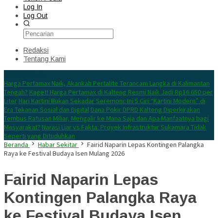
Log In
Log Out
Redaksi
Tentang Kami
Konten Spesial
Harga Pertamax Naik, Akankah Pertalite Terancam Langka di Kalimantan
Tengah?
Kaget! Harga Pertamax di Kalteng Resmi Naik Jadi Rp16.650 per
Liter
Hari Kartini Bukan Sekadar Seremoni: Ini 5 Ciri “Kartini Modern” di
Era Tekanan Sosial dan Digital
Dana Pokir DPRD Kalteng Diperkirakan
Tembus Ratusan Miliar, Mengalir ke Mana Saja dan Apa Manfaatnya bagi
Masyarakat?
Narasi Liar vs Fakta: Proyek Infrastruktur Sukamara Tidak
Seperti yang Dituduhkan
Beranda
Habar Sekitar
Fairid Naparin Lepas Kontingen Palangka
Raya ke Festival Budaya Isen Mulang 2026
Fairid Naparin Lepas
Kontingen Palangka Raya
ke Festival Budaya Isen