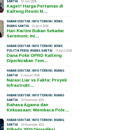
SANTAI
10 Juni 2026
Kaget! Harga Pertamax di
Kalteng Resmi N…
HABAR SEKITAR
,
INFO TERKINI
,
NEWS
,
RUANG SANTAI
21 April 2026
Hari Kartini Bukan Sekadar
Seremoni: Ini…
HABAR SEKITAR
,
INFO TERKINI
,
NEWS
,
POLITIK PEDIA
,
RUANG SANTAI
15 April 2026
Dana Pokir DPRD Kalteng
Diperkirakan Tem…
HABAR SEKITAR
,
INFO TERKINI
,
RUANG
SANTAI
9 Januari 2026
Narasi Liar vs Fakta: Proyek
Infrastrukt…
HABAR SEKITAR
,
INFO TERKINI
,
RUANG
SANTAI
25 Desember 2025
Bahasa Agama dan
Kekuasaan: Membaca Pole…
HABAR SEKITAR
,
INFO TERKINI
,
RUANG
SANTAI
24 Desember 2025
Pilkada 2030 Diprediksi