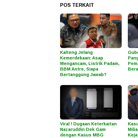
POS TERKAIT
Kalteng Jelang
Gube
Kemerdekaan: Asap
Pang
Mengancam, Listrik Padam,
Pema
BBM Antre, Siapa
Bera
Bertanggung Jawab?
Viral ! Dugaan Keterkaitan
Kasu
Nazaruddin Dek Gam
Mili
dengan Kasus MBG
Keja