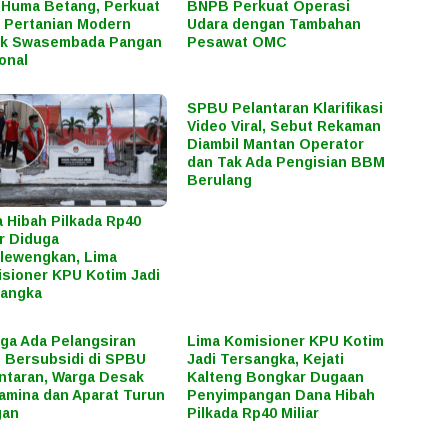
 Huma Betang, Perkuat
BNPB Perkuat Operasi
Pertanian Modern
Udara dengan Tambahan
uk Swasembada Pangan
Pesawat OMC
onal
SPBU Pelantaran Klarifikasi
Video Viral, Sebut Rekaman
Diambil Mantan Operator
dan Tak Ada Pengisian BBM
Berulang
 Hibah Pilkada Rp40
ar Diduga
lewengkan, Lima
sioner KPU Kotim Jadi
sangka
ga Ada Pelangsiran
Lima Komisioner KPU Kotim
Bersubsidi di SPBU
Jadi Tersangka, Kejati
ntaran, Warga Desak
Kalteng Bongkar Dugaan
amina dan Aparat Turun
Penyimpangan Dana Hibah
gan
Pilkada Rp40 Miliar