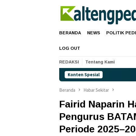
Loncat
ke
konten
BERANDA
NEWS
POLITIK PED
LOG OUT
REDAKSI
Tentang Kami
Konten Spesial
Ha
Beranda
Habar Sekitar
Fairid Naparin H
Pengurus BATA
Periode 2025–2