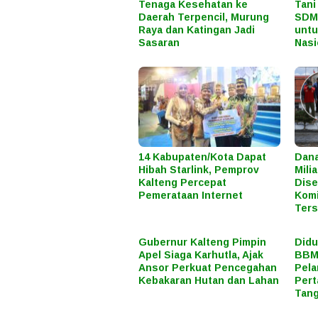
Tenaga Kesehatan ke
Tani
Daerah Terpencil, Murung
SDM 
Raya dan Katingan Jadi
unt
Sasaran
Nasi
14 Kabupaten/Kota Dapat
Dana
Hibah Starlink, Pemprov
Mili
Kalteng Percepat
Dise
Pemerataan Internet
Komi
Ter
Gubernur Kalteng Pimpin
Didu
Apel Siaga Karhutla, Ajak
BBM 
Ansor Perkuat Pencegahan
Pela
Kebakaran Hutan dan Lahan
Pert
Tan