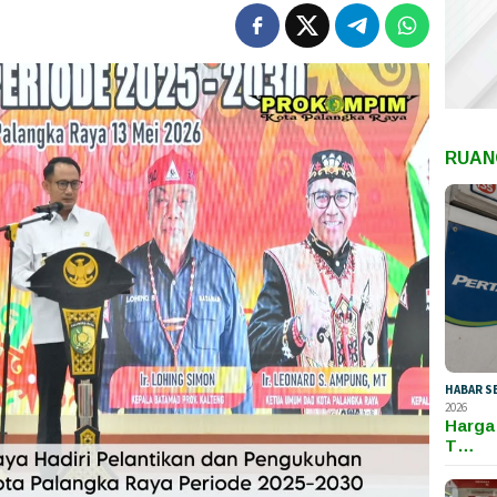
RUAN
HABAR S
2026
Harga
T…