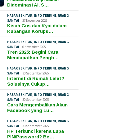
Didominasi AI, S…
HABAR SEKITAR
,
INFO TERKINI
,
RUANG
SANTAI
27 November 2025
Kisah Gus dan Kyai dalam
Kubangan Korups…
HABAR SEKITAR
,
INFO TERKINI
,
RUANG
SANTAI
6 November 2025
Tren 2025: Begini Cara
Mendapatkan Pengh…
HABAR SEKITAR
,
INFO TERKINI
,
RUANG
SANTAI
30 September 2025
Internet di Rumah Lelet?
Solusinya Cukup…
HABAR SEKITAR
,
INFO TERKINI
,
RUANG
SANTAI
30 September 2025
Cara Mengembalikan Akun
Facebook yang Lu…
HABAR SEKITAR
,
INFO TERKINI
,
RUANG
SANTAI
30 September 2025
HP Terkunci karena Lupa
PIN/Password? Be…