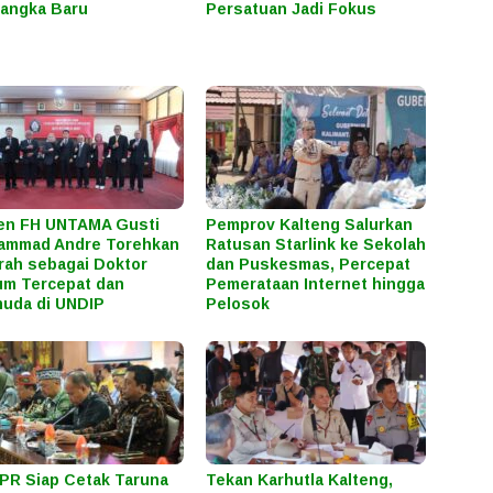
angka Baru
Persatuan Jadi Fokus
en FH UNTAMA Gusti
Pemprov Kalteng Salurkan
ammad Andre Torehkan
Ratusan Starlink ke Sekolah
rah sebagai Doktor
dan Puskesmas, Percepat
m Tercepat dan
Pemerataan Internet hingga
uda di UNDIP
Pelosok
R Siap Cetak Taruna
Tekan Karhutla Kalteng,