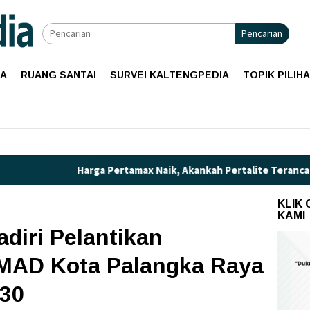
Pencarian
IA
RUANG SANTAI
SURVEI KALTENGPEDIA
TOPIK PILIH
rga Pertamax Naik, Akankah Pertalite Terancam Langka di Kali
KLIK
KAMI
adiri Pelantikan
MAD Kota Palangka Raya
030