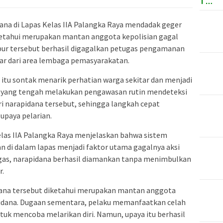
T…
ana di
Lapas Kelas IIA Palangka Raya
mendadak geger
ketahui merupakan mantan anggota kepolisian gagal
abur tersebut berhasil digagalkan petugas pengamanan
uar dari area lembaga pemasyarakatan.
n itu sontak menarik perhatian warga sekitar dan menjadi
s yang tengah melakukan pengawasan rutin mendeteksi
i narapidana tersebut, sehingga langkah cepat
upaya pelarian.
as IIA Palangka Raya
menjelaskan bahwa sistem
 di dalam lapas menjadi faktor utama gagalnya aksi
ugas, narapidana berhasil diamankan tanpa menimbulkan
r.
dana tersebut diketahui merupakan mantan anggota
pidana. Dugaan sementara, pelaku memanfaatkan celah
untuk mencoba melarikan diri. Namun, upaya itu berhasil