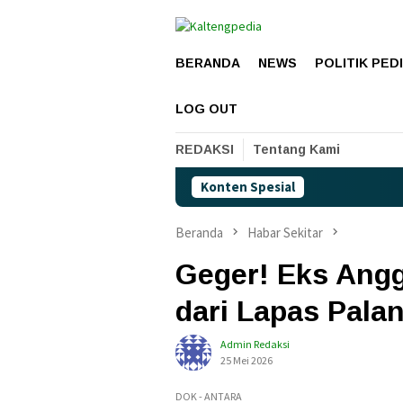
Loncat
ke
konten
BERANDA
NEWS
POLITIK PED
LOG OUT
REDAKSI
Tentang Kami
Konten Spesial
Beranda
Habar Sekitar
Geger! Eks Angg
dari Lapas Pala
Admin Redaksi
25 Mei 2026
DOK - ANTARA