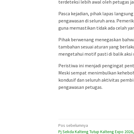
terdeteksi lebih awal oleh petugas ja
Pasca kejadian, pihak lapas langsun
pengawasan di seluruh area. Pemerik
guna memastikan tidak ada celah yan
Pihak berwenang menegaskan bahwa 
tambahan sesuai aturan yang berlaku.
mengetahui motif pasti di balik aksi
Peristiwa ini menjadi pengingat pe
Meski sempat menimbulkan kehebohan
kondusif dan seluruh aktivitas pemb
pengawasan petugas.
Navigasi
Pos sebelumnya
Pj Sekda Kalteng Tutup Kalteng Expo 2026,