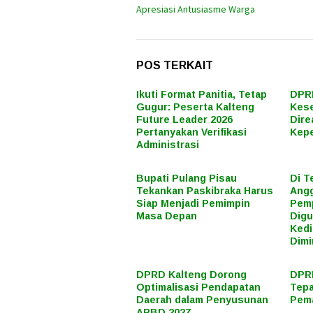
pos
Apresiasi Antusiasme Warga
POS TERKAIT
Ikuti Format Panitia, Tetap
DPRD
Gugur: Peserta Kalteng
Kes
Future Leader 2026
Dire
Pertanyakan Verifikasi
Kepe
Administrasi
Bupati Pulang Pisau
Di T
Tekankan Paskibraka Harus
Angg
Siap Menjadi Pemimpin
Pemp
Masa Depan
Digu
Kedi
Dimi
DPRD Kalteng Dorong
DPRD
Optimalisasi Pendapatan
Tepa
Daerah dalam Penyusunan
Pema
APBD 2027