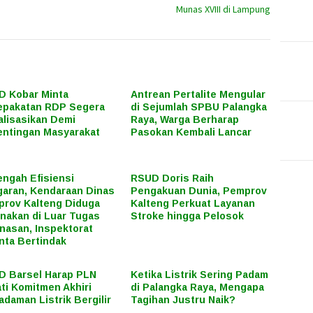
Munas XVIII di Lampung
 Kobar Minta
Antrean Pertalite Mengular
epakatan RDP Segera
di Sejumlah SPBU Palangka
alisasikan Demi
Raya, Warga Berharap
ntingan Masyarakat
Pasokan Kembali Lancar
engah Efisiensi
RSUD Doris Raih
aran, Kendaraan Dinas
Pengakuan Dunia, Pemprov
rov Kalteng Diduga
Kalteng Perkuat Layanan
nakan di Luar Tugas
Stroke hingga Pelosok
nasan, Inspektorat
nta Bertindak
 Barsel Harap PLN
Ketika Listrik Sering Padam
ti Komitmen Akhiri
di Palangka Raya, Mengapa
daman Listrik Bergilir
Tagihan Justru Naik?