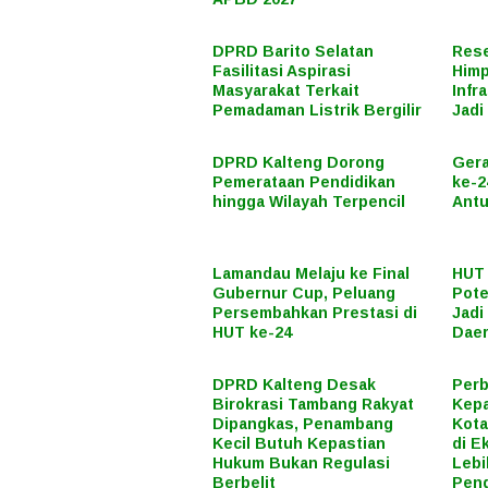
DPRD Barito Selatan
Rese
Fasilitasi Aspirasi
Himp
Masyarakat Terkait
Infr
Pemadaman Listrik Bergilir
Jadi
DPRD Kalteng Dorong
Ger
Pemerataan Pendidikan
ke-2
hingga Wilayah Terpencil
Antu
Lamandau Melaju ke Final
HUT 
Gubernur Cup, Peluang
Pote
Persembahkan Prestasi di
Jadi
HUT ke-24
Dae
DPRD Kalteng Desak
Perb
Birokrasi Tambang Rakyat
Kepa
Dipangkas, Penambang
Kota
Kecil Butuh Kepastian
di E
Hukum Bukan Regulasi
Lebi
Berbelit
Pen