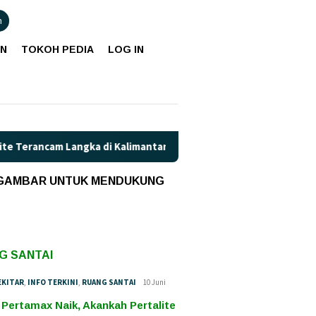
n
AN
TOKOH PEDIA
LOG IN
ncam Langka di Kalimantan Tengah?
Kaget! Harga Pertama
 GAMBAR UNTUK MENDUKUNG
G SANTAI
EKITAR
,
INFO TERKINI
,
RUANG SANTAI
10 Juni
 Pertamax Naik, Akankah Pertalite