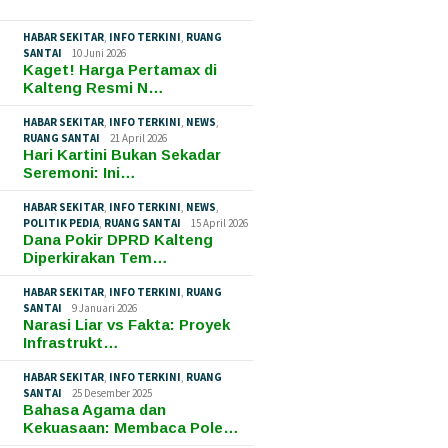
HABAR SEKITAR
,
INFO TERKINI
,
RUANG
SANTAI
10 Juni 2026
Kaget! Harga Pertamax di
Kalteng Resmi N…
HABAR SEKITAR
,
INFO TERKINI
,
NEWS
,
RUANG SANTAI
21 April 2026
Hari Kartini Bukan Sekadar
Seremoni: Ini…
HABAR SEKITAR
,
INFO TERKINI
,
NEWS
,
POLITIK PEDIA
,
RUANG SANTAI
15 April 2026
Dana Pokir DPRD Kalteng
Diperkirakan Tem…
HABAR SEKITAR
,
INFO TERKINI
,
RUANG
SANTAI
9 Januari 2026
Narasi Liar vs Fakta: Proyek
Infrastrukt…
HABAR SEKITAR
,
INFO TERKINI
,
RUANG
SANTAI
25 Desember 2025
Bahasa Agama dan
Kekuasaan: Membaca Pole…