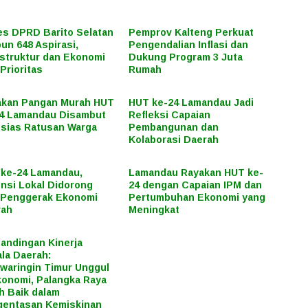
s DPRD Barito Selatan
Pemprov Kalteng Perkuat
un 648 Aspirasi,
Pengendalian Inflasi dan
astruktur dan Ekonomi
Dukung Program 3 Juta
 Prioritas
Rumah
akan Pangan Murah HUT
HUT ke-24 Lamandau Jadi
4 Lamandau Disambut
Refleksi Capaian
sias Ratusan Warga
Pembangunan dan
Kolaborasi Daerah
ke-24 Lamandau,
Lamandau Rayakan HUT ke-
nsi Lokal Didorong
24 dengan Capaian IPM dan
 Penggerak Ekonomi
Pertumbuhan Ekonomi yang
rah
Meningkat
andingan Kinerja
la Daerah:
waringin Timur Unggul
konomi, Palangka Raya
h Baik dalam
gentasan Kemiskinan