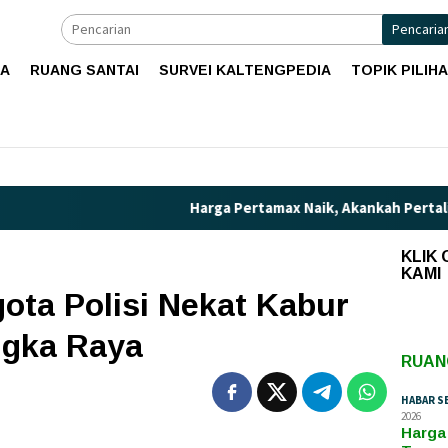
Pencaria
IA
RUANG SANTAI
SURVEI KALTENGPEDIA
TOPIK PILIH
Harga Pertamax Naik, Akankah Pertalite Tera
KLIK
KAMI
ota Polisi Nekat Kabur
ngka Raya
RUAN
HABAR S
2026
Harga