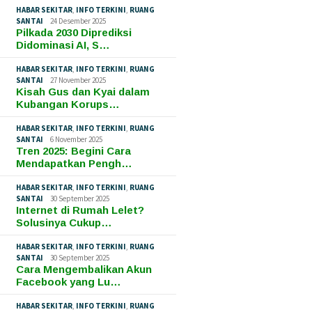
HABAR SEKITAR
,
INFO TERKINI
,
RUANG
SANTAI
24 Desember 2025
Pilkada 2030 Diprediksi
Didominasi AI, S…
HABAR SEKITAR
,
INFO TERKINI
,
RUANG
SANTAI
27 November 2025
Kisah Gus dan Kyai dalam
Kubangan Korups…
HABAR SEKITAR
,
INFO TERKINI
,
RUANG
SANTAI
6 November 2025
Tren 2025: Begini Cara
Mendapatkan Pengh…
HABAR SEKITAR
,
INFO TERKINI
,
RUANG
SANTAI
30 September 2025
Internet di Rumah Lelet?
Solusinya Cukup…
HABAR SEKITAR
,
INFO TERKINI
,
RUANG
SANTAI
30 September 2025
Cara Mengembalikan Akun
Facebook yang Lu…
HABAR SEKITAR
,
INFO TERKINI
,
RUANG