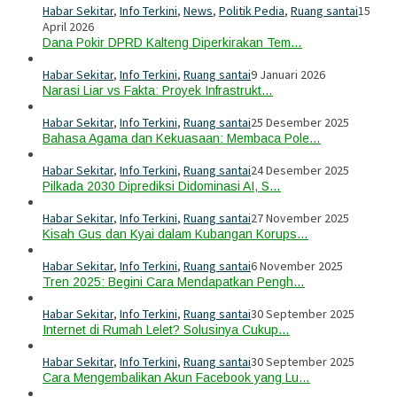
Habar Sekitar
,
Info Terkini
,
News
,
Politik Pedia
,
Ruang santai
15
April 2026
Dana Pokir DPRD Kalteng Diperkirakan Tem…
Habar Sekitar
,
Info Terkini
,
Ruang santai
9 Januari 2026
Narasi Liar vs Fakta: Proyek Infrastrukt…
Habar Sekitar
,
Info Terkini
,
Ruang santai
25 Desember 2025
Bahasa Agama dan Kekuasaan: Membaca Pole…
Habar Sekitar
,
Info Terkini
,
Ruang santai
24 Desember 2025
Pilkada 2030 Diprediksi Didominasi AI, S…
Habar Sekitar
,
Info Terkini
,
Ruang santai
27 November 2025
Kisah Gus dan Kyai dalam Kubangan Korups…
Habar Sekitar
,
Info Terkini
,
Ruang santai
6 November 2025
Tren 2025: Begini Cara Mendapatkan Pengh…
Habar Sekitar
,
Info Terkini
,
Ruang santai
30 September 2025
Internet di Rumah Lelet? Solusinya Cukup…
Habar Sekitar
,
Info Terkini
,
Ruang santai
30 September 2025
Cara Mengembalikan Akun Facebook yang Lu…