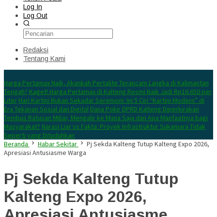
Log In
Log Out
Redaksi
Tentang Kami
Konten Spesial
Harga Pertamax Naik, Akankah Pertalite Terancam Langka di Kalimantan
Tengah?
Kaget! Harga Pertamax di Kalteng Resmi Naik Jadi Rp16.650 per
Liter
Hari Kartini Bukan Sekadar Seremoni: Ini 5 Ciri “Kartini Modern” di
Era Tekanan Sosial dan Digital
Dana Pokir DPRD Kalteng Diperkirakan
Tembus Ratusan Miliar, Mengalir ke Mana Saja dan Apa Manfaatnya bagi
Masyarakat?
Narasi Liar vs Fakta: Proyek Infrastruktur Sukamara Tidak
Seperti yang Dituduhkan
Beranda
Habar Sekitar
Pj Sekda Kalteng Tutup Kalteng Expo 2026,
Apresiasi Antusiasme Warga
Pj Sekda Kalteng Tutup
Kalteng Expo 2026,
Apresiasi Antusiasme