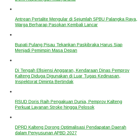
Antrean Pertalite Mengular di Sejumlah SPBU Palangka Raya,
Warga Berharap Pasokan Kembali Lancar
Bupati Pulang Pisau Tekankan Paskibraka Harus Siap
Menjadi Pemimpin Masa Depan
Di Tengah Efisiensi Anggaran, Kendaraan Dinas Pemprov
Kalteng Diduga Digunakan di Luar Tugas Kedinasan,
Inspektorat Diminta Bertindak
RSUD Doris Raih Pengakuan Dunia, Pemprov Kalteng
Perkuat Layanan Stroke hingga Pelosok
DPRD Kalteng Dorong Optimalisasi Pendapatan Daerah
dalam Penyusunan APBD 2027