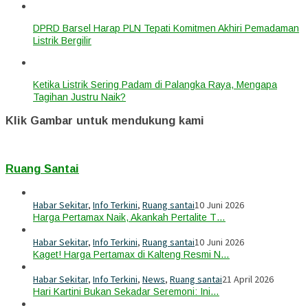
DPRD Barsel Harap PLN Tepati Komitmen Akhiri Pemadaman
Listrik Bergilir
Ketika Listrik Sering Padam di Palangka Raya, Mengapa
Tagihan Justru Naik?
Klik Gambar untuk mendukung kami
Ruang Santai
Habar Sekitar
,
Info Terkini
,
Ruang santai
10 Juni 2026
Harga Pertamax Naik, Akankah Pertalite T…
Habar Sekitar
,
Info Terkini
,
Ruang santai
10 Juni 2026
Kaget! Harga Pertamax di Kalteng Resmi N…
Habar Sekitar
,
Info Terkini
,
News
,
Ruang santai
21 April 2026
Hari Kartini Bukan Sekadar Seremoni: Ini…