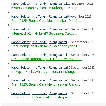
Habar Sekitar
,
Info Terkini
,
Ruang santai
27 November 2025
Kisah Gus dan Kyai dalam Kubangan Korups…
Habar Sekitar
,
Info Terkini
,
Ruang santai
6 November 2025
Tren 2025: Begini Cara Mendapatkan Pengh…
Habar Sekitar
,
Info Terkini
,
Ruang santai
30 September 2025
Internet di Rumah Lelet? Solusinya Cukup…
Habar Sekitar
,
Info Terkini
,
Ruang santai
30 September 2025
Cara Mengembalikan Akun Facebook yang Lu…
Habar Sekitar
,
Info Terkini
,
Ruang santai
30 September 2025
HP Terkunci karena Lupa PIN/Password? Be…
Habar Sekitar
,
Info Terkini
,
Ruang santai
30 September 2025
Cukup 1 Menit, WhatsApp Terkunci Diduga …
Habar Sekitar
,
Info Terkini
,
Ruang santai
30 September 2025
Tren 2025: Begini Cara Menghasilkan Uang…
Habar Sekitar
,
Info Terkini
,
Ruang santai
30 September 2025
Cara Terbaru Pulihkan Akun Instagram Saa…