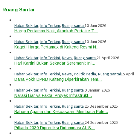
Ruang Santai
Habar Sekitar
,
Info Terkini
,
Ruang santai
10 Juni 2026
Harga Pertamax Naik, Akankah Pertalite T…
Habar Sekitar
,
Info Terkini
,
Ruang santai
10 Juni 2026
Kaget! Harga Pertamax di Kalteng Resmi N…
Habar Sekitar
,
Info Terkini
,
News
,
Ruang santai
21 April 2026
Hari Kartini Bukan Sekadar Seremoni: Ini…
Habar Sekitar
,
Info Terkini
,
News
,
Politik Pedia
,
Ruang santai
15 Apri
Dana Pokir DPRD Kalteng Diperkirakan Tem…
Habar Sekitar
,
Info Terkini
,
Ruang santai
9 Januari 2026
Narasi Liar vs Fakta: Proyek Infrastrukt…
Habar Sekitar
,
Info Terkini
,
Ruang santai
25 Desember 2025
Bahasa Agama dan Kekuasaan: Membaca Pole…
Habar Sekitar
,
Info Terkini
,
Ruang santai
24 Desember 2025
Pilkada 2030 Diprediksi Didominasi AI, S…