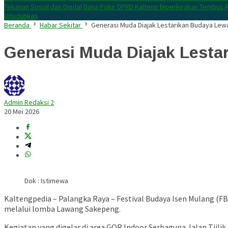
Tekanan Sosial dan Digital
Dana Pokir DPRD Kalteng Diperkirakan Tembus R
Dituduhkan
Beranda
Habar Sekitar
Generasi Muda Diajak Lestarikan Budaya Le
Generasi Muda Diajak Lest
Admin Redaksi 2
20 Mei 2026
Dok : Istimewa
Kaltengpedia – Palangka Raya – Festival Budaya Isen Mulang (
melalui lomba Lawang Sakepeng.
Kegiatan yang digelar di area GOR Indoor Serbaguna Jalan Tjilik 