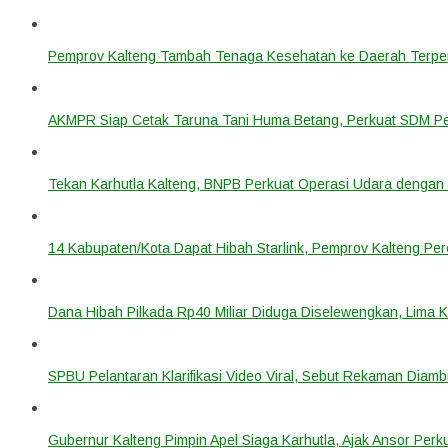
Pemprov Kalteng Tambah Tenaga Kesehatan ke Daerah Terpen
AKMPR Siap Cetak Taruna Tani Huma Betang, Perkuat SDM P
Tekan Karhutla Kalteng, BNPB Perkuat Operasi Udara deng
14 Kabupaten/Kota Dapat Hibah Starlink, Pemprov Kalteng Per
Dana Hibah Pilkada Rp40 Miliar Diduga Diselewengkan, Lima 
SPBU Pelantaran Klarifikasi Video Viral, Sebut Rekaman Diam
Gubernur Kalteng Pimpin Apel Siaga Karhutla, Ajak Ansor Pe