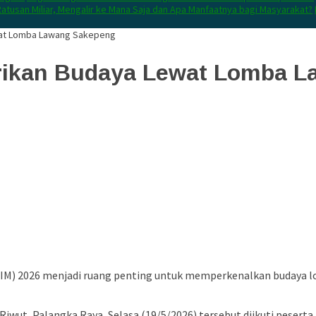
atusan Miliar, Mengalir ke Mana Saja dan Apa Manfaatnya bagi Masyarakat?
wat Lomba Lawang Sakepeng
arikan Budaya Lewat Lomba 
FBIM) 2026 menjadi ruang penting untuk memperkenalkan budaya l
Riwut, Palangka Raya, Selasa (19/5/2026) tersebut diikuti peserta