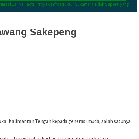
Narasi Liar vs Fakta: Proyek Infrastruktur Sukamara Tidak Seperti yang
Lawang Sakepeng
okal Kalimantan Tengah kepada generasi muda, salah satunya
 putra dan putri dari berbagai kabupaten dan kota se-