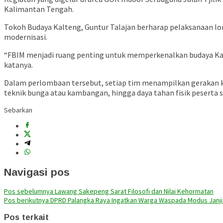
Kalimantan Tengah.
Tokoh Budaya Kalteng, Guntur Talajan berharap pelaksanaan l
modernisasi.
“FBIM menjadi ruang penting untuk memperkenalkan budaya Kal
katanya.
Dalam perlombaan tersebut, setiap tim menampilkan gerakan k
teknik bunga atau kambangan, hingga daya tahan fisik peserta 
Sebarkan
Navigasi pos
Pos sebelumnya
Lawang Sakepeng Sarat Filosofi dan Nilai Kehormatan
Pos berikutnya
DPRD Palangka Raya Ingatkan Warga Waspada Modus Janji
Pos terkait