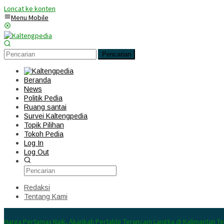
Loncat ke konten
Menu Mobile
Pencarian
Beranda
News
Politik Pedia
Ruang santai
Survei Kaltengpedia
Topik Pilihan
Tokoh Pedia
Log In
Log Out
Redaksi
Tentang Kami
Konten Spesial
Harga Pertamax Naik, Akankah Pertalite Terancam Langka di Kalimantan T