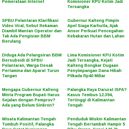
Pemerataan Internet
Komisioner KPU Kotim Jadi
Tersangka
SPBU Pelantaran Klarifikasi
Gubernur Kalteng Pimpin
Video Viral, Sebut Rekaman
Apel Siaga Karhutla, Ajak
Diambil Mantan Operator dan
Ansor Perkuat Pencegahan
Tak Ada Pengisian BBM
Kebakaran Hutan dan Lahan
Berulang
Diduga Ada Pelangsiran BBM
Lima Komisioner KPU Kotim
Bersubsidi di SPBU
Jadi Tersangka, Kejati
Pelantaran, Warga Desak
Kalteng Bongkar Dugaan
Pertamina dan Aparat Turun
Penyimpangan Dana Hibah
Tangan
Pilkada Rp40 Miliar
Mengapa Gubernur Kalteng
Palangka Raya Darurat ISPA?
Minta Program Bupati Harus
Kasus Tembus 12.394,
Sejalan dengan Pemprov?
Tertinggi di Kalimantan
Ada yang Belum Sinkron?
Tengah
Wisata Kalimantan Tengah
Penduduk Miskin Kalimantan
Tumbuh Positif, Palangka
Tengah Bertambah Hampir 5