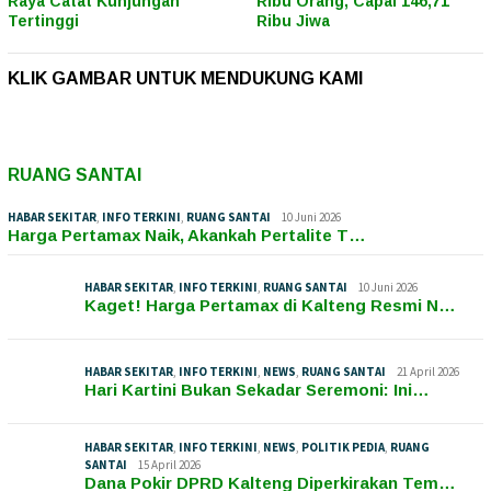
Raya Catat Kunjungan
Ribu Orang, Capai 146,71
Tertinggi
Ribu Jiwa
KLIK GAMBAR UNTUK MENDUKUNG KAMI
RUANG SANTAI
HABAR SEKITAR
,
INFO TERKINI
,
RUANG SANTAI
10 Juni 2026
Harga Pertamax Naik, Akankah Pertalite T…
HABAR SEKITAR
,
INFO TERKINI
,
RUANG SANTAI
10 Juni 2026
Kaget! Harga Pertamax di Kalteng Resmi N…
HABAR SEKITAR
,
INFO TERKINI
,
NEWS
,
RUANG SANTAI
21 April 2026
Hari Kartini Bukan Sekadar Seremoni: Ini…
HABAR SEKITAR
,
INFO TERKINI
,
NEWS
,
POLITIK PEDIA
,
RUANG
SANTAI
15 April 2026
Dana Pokir DPRD Kalteng Diperkirakan Tem…