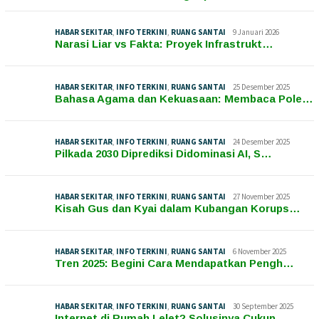
HABAR SEKITAR
,
INFO TERKINI
,
RUANG SANTAI
9 Januari 2026
Narasi Liar vs Fakta: Proyek Infrastrukt…
HABAR SEKITAR
,
INFO TERKINI
,
RUANG SANTAI
25 Desember 2025
Bahasa Agama dan Kekuasaan: Membaca Pole…
HABAR SEKITAR
,
INFO TERKINI
,
RUANG SANTAI
24 Desember 2025
Pilkada 2030 Diprediksi Didominasi AI, S…
HABAR SEKITAR
,
INFO TERKINI
,
RUANG SANTAI
27 November 2025
Kisah Gus dan Kyai dalam Kubangan Korups…
HABAR SEKITAR
,
INFO TERKINI
,
RUANG SANTAI
6 November 2025
Tren 2025: Begini Cara Mendapatkan Pengh…
HABAR SEKITAR
,
INFO TERKINI
,
RUANG SANTAI
30 September 2025
Internet di Rumah Lelet? Solusinya Cukup…