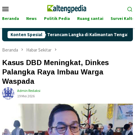
Loncat
Menu
ke
Mobile
konten
Beranda
News
Politik Pedia
Ruang santai
Survei Kalt
kah Pertalite Terancam Langka di Kalimantan Tengah?
Konten Spesial
K
Beranda
Habar Sekitar
Kasus DBD Meningkat, Dinkes
Palangka Raya Imbau Warga
Waspada
Admin Redaksi
19 Mei 2026