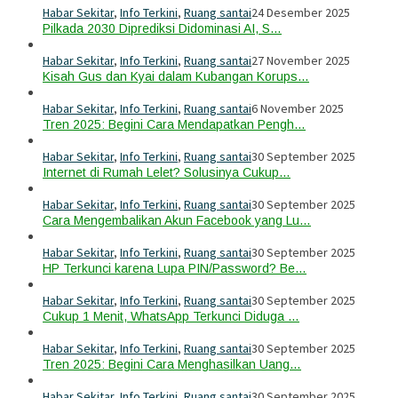
Habar Sekitar
,
Info Terkini
,
Ruang santai
24 Desember 2025
Pilkada 2030 Diprediksi Didominasi AI, S…
Habar Sekitar
,
Info Terkini
,
Ruang santai
27 November 2025
Kisah Gus dan Kyai dalam Kubangan Korups…
Habar Sekitar
,
Info Terkini
,
Ruang santai
6 November 2025
Tren 2025: Begini Cara Mendapatkan Pengh…
Habar Sekitar
,
Info Terkini
,
Ruang santai
30 September 2025
Internet di Rumah Lelet? Solusinya Cukup…
Habar Sekitar
,
Info Terkini
,
Ruang santai
30 September 2025
Cara Mengembalikan Akun Facebook yang Lu…
Habar Sekitar
,
Info Terkini
,
Ruang santai
30 September 2025
HP Terkunci karena Lupa PIN/Password? Be…
Habar Sekitar
,
Info Terkini
,
Ruang santai
30 September 2025
Cukup 1 Menit, WhatsApp Terkunci Diduga …
Habar Sekitar
,
Info Terkini
,
Ruang santai
30 September 2025
Tren 2025: Begini Cara Menghasilkan Uang…
Habar Sekitar
,
Info Terkini
,
Ruang santai
30 September 2025