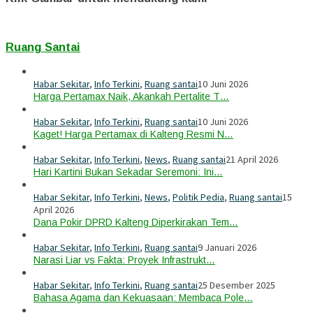
Ruang Santai
Habar Sekitar
,
Info Terkini
,
Ruang santai
10 Juni 2026
Harga Pertamax Naik, Akankah Pertalite T…
Habar Sekitar
,
Info Terkini
,
Ruang santai
10 Juni 2026
Kaget! Harga Pertamax di Kalteng Resmi N…
Habar Sekitar
,
Info Terkini
,
News
,
Ruang santai
21 April 2026
Hari Kartini Bukan Sekadar Seremoni: Ini…
Habar Sekitar
,
Info Terkini
,
News
,
Politik Pedia
,
Ruang santai
15
April 2026
Dana Pokir DPRD Kalteng Diperkirakan Tem…
Habar Sekitar
,
Info Terkini
,
Ruang santai
9 Januari 2026
Narasi Liar vs Fakta: Proyek Infrastrukt…
Habar Sekitar
,
Info Terkini
,
Ruang santai
25 Desember 2025
Bahasa Agama dan Kekuasaan: Membaca Pole…