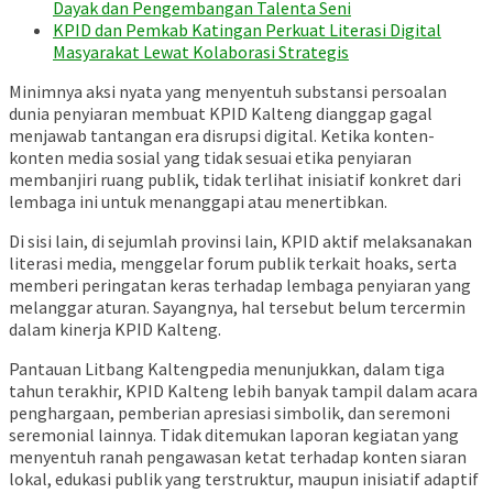
Dayak dan Pengembangan Talenta Seni
KPID dan Pemkab Katingan Perkuat Literasi Digital
Masyarakat Lewat Kolaborasi Strategis
Minimnya aksi nyata yang menyentuh substansi persoalan
dunia penyiaran membuat KPID Kalteng dianggap gagal
menjawab tantangan era disrupsi digital. Ketika konten-
konten media sosial yang tidak sesuai etika penyiaran
membanjiri ruang publik, tidak terlihat inisiatif konkret dari
lembaga ini untuk menanggapi atau menertibkan.
Di sisi lain, di sejumlah provinsi lain, KPID aktif melaksanakan
literasi media, menggelar forum publik terkait hoaks, serta
memberi peringatan keras terhadap lembaga penyiaran yang
melanggar aturan. Sayangnya, hal tersebut belum tercermin
dalam kinerja KPID Kalteng.
Pantauan Litbang Kaltengpedia menunjukkan, dalam tiga
tahun terakhir, KPID Kalteng lebih banyak tampil dalam acara
penghargaan, pemberian apresiasi simbolik, dan seremoni
seremonial lainnya. Tidak ditemukan laporan kegiatan yang
menyentuh ranah pengawasan ketat terhadap konten siaran
lokal, edukasi publik yang terstruktur, maupun inisiatif adaptif