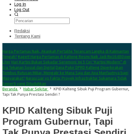
Log In
Log Out
Redaksi
Tentang Kami
Konten Spesial
Harga Pertamax Naik, Akankah Pertalite Terancam Langka di Kalimantan
Tengah?
Kaget! Harga Pertamax di Kalteng Resmi Naik Jadi Rp16.650 per
Liter
Hari Kartini Bukan Sekadar Seremoni: Ini 5 Ciri “Kartini Modern” di
Era Tekanan Sosial dan Digital
Dana Pokir DPRD Kalteng Diperkirakan
Tembus Ratusan Miliar, Mengalir ke Mana Saja dan Apa Manfaatnya bagi
Masyarakat?
Narasi Liar vs Fakta: Proyek Infrastruktur Sukamara Tidak
Seperti yang Dituduhkan
Beranda
Habar Sekitar
KPID Kalteng Sibuk Puji Program Gubernur,
Tapi Tak Punya Prestasi Sendiri ?
KPID Kalteng Sibuk Puji
Program Gubernur, Tapi
Tak Punya Prestasi Sendiri