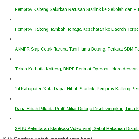
Pemprov Kalteng Salurkan Ratusan Starlink ke Sekolah dan P
Pemprov Kalteng Tambah Tenaga Kesehatan ke Daerah Terpen
AKMPR Siap Cetak Taruna Tani Huma Betang, Perkuat SDM P
Tekan Karhutla Kalteng, BNPB Perkuat Operasi Udara deng
14 Kabupaten/Kota Dapat Hibah Starlink, Pemprov Kalteng Per
Dana Hibah Pilkada Rp40 Miliar Diduga Diselewengkan, Lima 
SPBU Pelantaran Klarifikasi Video Viral, Sebut Rekaman Diam