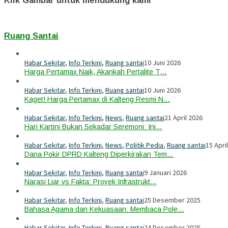
Klik Gambar untuk mendukung kami
Ruang Santai
Habar Sekitar
,
Info Terkini
,
Ruang santai
10 Juni 2026
Harga Pertamax Naik, Akankah Pertalite T…
Habar Sekitar
,
Info Terkini
,
Ruang santai
10 Juni 2026
Kaget! Harga Pertamax di Kalteng Resmi N…
Habar Sekitar
,
Info Terkini
,
News
,
Ruang santai
21 April 2026
Hari Kartini Bukan Sekadar Seremoni: Ini…
Habar Sekitar
,
Info Terkini
,
News
,
Politik Pedia
,
Ruang santai
15 Apri
Dana Pokir DPRD Kalteng Diperkirakan Tem…
Habar Sekitar
,
Info Terkini
,
Ruang santai
9 Januari 2026
Narasi Liar vs Fakta: Proyek Infrastrukt…
Habar Sekitar
,
Info Terkini
,
Ruang santai
25 Desember 2025
Bahasa Agama dan Kekuasaan: Membaca Pole…
Habar Sekitar
,
Info Terkini
,
Ruang santai
24 Desember 2025