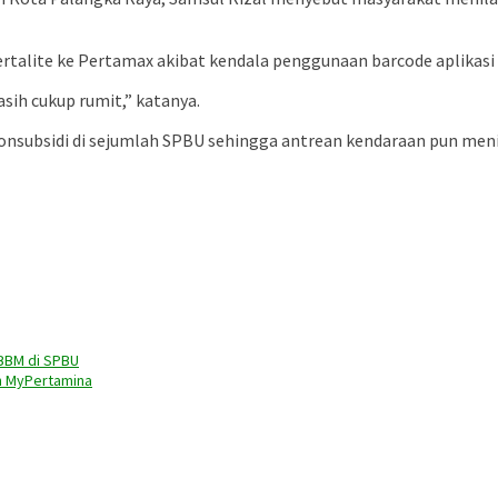
 Pertalite ke Pertamax akibat kendala penggunaan barcode aplikasi
ih cukup rumit,” katanya.
subsidi di sejumlah SPBU sehingga antrean kendaraan pun meni
 BBM di SPBU
n MyPertamina