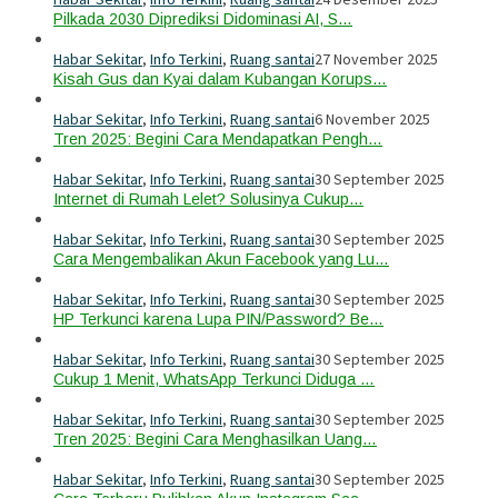
Pilkada 2030 Diprediksi Didominasi AI, S…
Habar Sekitar
,
Info Terkini
,
Ruang santai
27 November 2025
Kisah Gus dan Kyai dalam Kubangan Korups…
Habar Sekitar
,
Info Terkini
,
Ruang santai
6 November 2025
Tren 2025: Begini Cara Mendapatkan Pengh…
Habar Sekitar
,
Info Terkini
,
Ruang santai
30 September 2025
Internet di Rumah Lelet? Solusinya Cukup…
Habar Sekitar
,
Info Terkini
,
Ruang santai
30 September 2025
Cara Mengembalikan Akun Facebook yang Lu…
Habar Sekitar
,
Info Terkini
,
Ruang santai
30 September 2025
HP Terkunci karena Lupa PIN/Password? Be…
Habar Sekitar
,
Info Terkini
,
Ruang santai
30 September 2025
Cukup 1 Menit, WhatsApp Terkunci Diduga …
Habar Sekitar
,
Info Terkini
,
Ruang santai
30 September 2025
Tren 2025: Begini Cara Menghasilkan Uang…
Habar Sekitar
,
Info Terkini
,
Ruang santai
30 September 2025