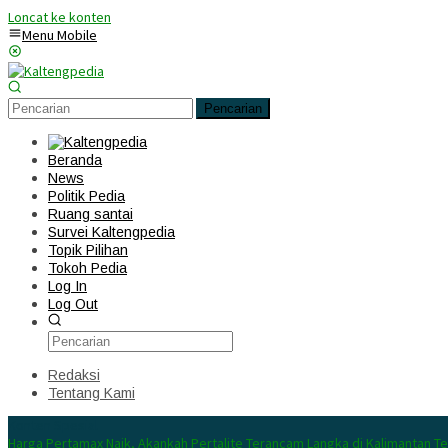
Loncat ke konten
Menu Mobile
Pencarian
Beranda
News
Politik Pedia
Ruang santai
Survei Kaltengpedia
Topik Pilihan
Tokoh Pedia
Log In
Log Out
Redaksi
Tentang Kami
Konten Spesial
Harga Pertamax Naik, Akankah Pertalite Terancam Langka di Kalimantan T