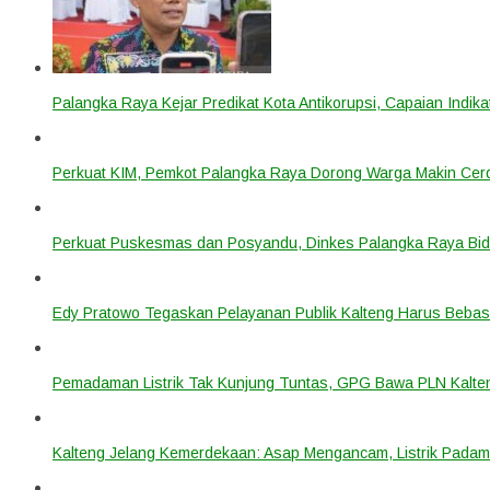
Palangka Raya Kejar Predikat Kota Antikorupsi, Capaian Indik
Perkuat KIM, Pemkot Palangka Raya Dorong Warga Makin Cerdas
Perkuat Puskesmas dan Posyandu, Dinkes Palangka Raya Bidi
Edy Pratowo Tegaskan Pelayanan Publik Kalteng Harus Bebas 
Pemadaman Listrik Tak Kunjung Tuntas, GPG Bawa PLN Kalte
Kalteng Jelang Kemerdekaan: Asap Mengancam, Listrik Padam