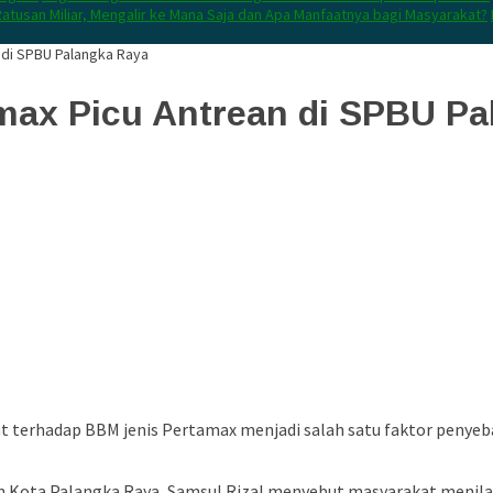
atusan Miliar, Mengalir ke Mana Saja dan Apa Manfaatnya bagi Masyarakat?
 di SPBU Palangka Raya
amax Picu Antrean di SPBU P
t terhadap BBM jenis Pertamax menjadi salah satu faktor penye
an Kota Palangka Raya,
Samsul Rizal
menyebut masyarakat menilai 