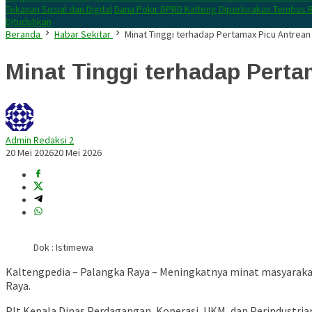
Tekanan Sosial dan Digital
Dana Pokir DPRD Kalteng Diperkirakan Tembus R
Dituduhkan
Beranda
Habar Sekitar
Minat Tinggi terhadap Pertamax Picu Antrean
Minat Tinggi terhadap Pert
Admin Redaksi 2
20 Mei 2026
20 Mei 2026
Dok : Istimewa
Kaltengpedia – Palangka Raya – Meningkatnya minat masyaraka
Raya.
Plt Kepala Dinas Perdagangan, Koperasi, UKM, dan Perindustri