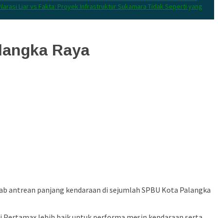
Narasi Liar vs Fakta: Proyek Infrastruktur Sukamara Tidak Seperti yang
alangka Raya
bab antrean panjang kendaraan di sejumlah SPBU Kota Palangka
Pertamax lebih baik untuk performa mesin kendaraan serta