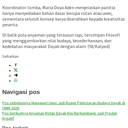
Koordinator lomba,
Maria Doya Aden
menjelaskan panitia
hanya menyediakan bahan dasar berupa rotan atau uwei,
sementara seluruh konsep karya diserahkan kepada kreativitas
peserta.
Di balik pola anyaman yang tersusun rapi, tersimpan filosofi
yang menggambarkan nilai budaya, kesederhanaan, dan
kedekatan masyarakat Dayak dengan alam. (Yd/Kalped)
Sebarkan
Navigasi pos
Pos sebelumnya
Manjawet Uwei Jadi Ruang Pelestarian Budaya Dayak di
FBIM 2026
Pos berikutnya
Anyaman Rotan Dayak Kini Berkembang Jadi Produk
Kreatif