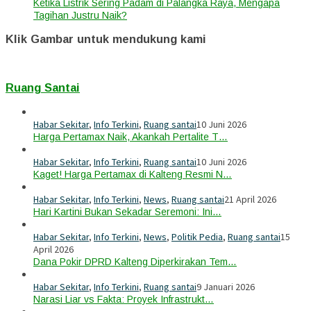
Ketika Listrik Sering Padam di Palangka Raya, Mengapa
Tagihan Justru Naik?
Klik Gambar untuk mendukung kami
Ruang Santai
Habar Sekitar
,
Info Terkini
,
Ruang santai
10 Juni 2026
Harga Pertamax Naik, Akankah Pertalite T…
Habar Sekitar
,
Info Terkini
,
Ruang santai
10 Juni 2026
Kaget! Harga Pertamax di Kalteng Resmi N…
Habar Sekitar
,
Info Terkini
,
News
,
Ruang santai
21 April 2026
Hari Kartini Bukan Sekadar Seremoni: Ini…
Habar Sekitar
,
Info Terkini
,
News
,
Politik Pedia
,
Ruang santai
15
April 2026
Dana Pokir DPRD Kalteng Diperkirakan Tem…
Habar Sekitar
,
Info Terkini
,
Ruang santai
9 Januari 2026
Narasi Liar vs Fakta: Proyek Infrastrukt…