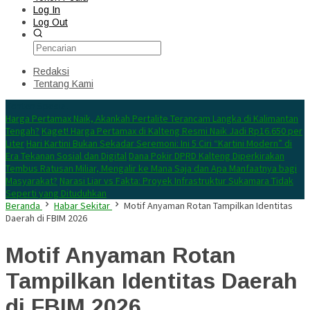
Log In
Log Out
Redaksi
Tentang Kami
Konten Spesial
Harga Pertamax Naik, Akankah Pertalite Terancam Langka di Kalimantan
Tengah?
Kaget! Harga Pertamax di Kalteng Resmi Naik Jadi Rp16.650 per
Liter
Hari Kartini Bukan Sekadar Seremoni: Ini 5 Ciri “Kartini Modern” di
Era Tekanan Sosial dan Digital
Dana Pokir DPRD Kalteng Diperkirakan
Tembus Ratusan Miliar, Mengalir ke Mana Saja dan Apa Manfaatnya bagi
Masyarakat?
Narasi Liar vs Fakta: Proyek Infrastruktur Sukamara Tidak
Seperti yang Dituduhkan
Beranda
Habar Sekitar
Motif Anyaman Rotan Tampilkan Identitas
Daerah di FBIM 2026
Motif Anyaman Rotan
Tampilkan Identitas Daerah
di FBIM 2026