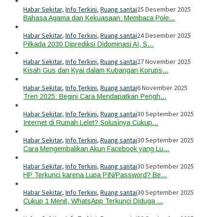
Habar Sekitar
,
Info Terkini
,
Ruang santai
25 Desember 2025
Bahasa Agama dan Kekuasaan: Membaca Pole…
Habar Sekitar
,
Info Terkini
,
Ruang santai
24 Desember 2025
Pilkada 2030 Diprediksi Didominasi AI, S…
Habar Sekitar
,
Info Terkini
,
Ruang santai
27 November 2025
Kisah Gus dan Kyai dalam Kubangan Korups…
Habar Sekitar
,
Info Terkini
,
Ruang santai
6 November 2025
Tren 2025: Begini Cara Mendapatkan Pengh…
Habar Sekitar
,
Info Terkini
,
Ruang santai
30 September 2025
Internet di Rumah Lelet? Solusinya Cukup…
Habar Sekitar
,
Info Terkini
,
Ruang santai
30 September 2025
Cara Mengembalikan Akun Facebook yang Lu…
Habar Sekitar
,
Info Terkini
,
Ruang santai
30 September 2025
HP Terkunci karena Lupa PIN/Password? Be…
Habar Sekitar
,
Info Terkini
,
Ruang santai
30 September 2025
Cukup 1 Menit, WhatsApp Terkunci Diduga …