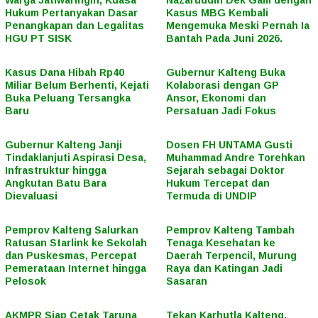
Hukum Pertanyakan Dasar
Kasus MBG Kembali
Penangkapan dan Legalitas
Mengemuka Meski Pernah Ia
HGU PT SISK
Bantah Pada Juni 2026.
Kasus Dana Hibah Rp40
Gubernur Kalteng Buka
Miliar Belum Berhenti, Kejati
Kolaborasi dengan GP
Buka Peluang Tersangka
Ansor, Ekonomi dan
Baru
Persatuan Jadi Fokus
Gubernur Kalteng Janji
Dosen FH UNTAMA Gusti
Tindaklanjuti Aspirasi Desa,
Muhammad Andre Torehkan
Infrastruktur hingga
Sejarah sebagai Doktor
Angkutan Batu Bara
Hukum Tercepat dan
Dievaluasi
Termuda di UNDIP
Pemprov Kalteng Salurkan
Pemprov Kalteng Tambah
Ratusan Starlink ke Sekolah
Tenaga Kesehatan ke
dan Puskesmas, Percepat
Daerah Terpencil, Murung
Pemerataan Internet hingga
Raya dan Katingan Jadi
Pelosok
Sasaran
AKMPR Siap Cetak Taruna
Tekan Karhutla Kalteng,