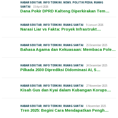
HABAR SEKITAR
,
INFO TERKINI
,
NEWS
,
POLITIK PEDIA
,
RUANG
SANTAI
15 April 2026
Dana Pokir DPRD Kalteng Diperkirakan Tem…
HABAR SEKITAR
,
INFO TERKINI
,
RUANG SANTAI
9 Januari 2026
Narasi Liar vs Fakta: Proyek Infrastrukt…
HABAR SEKITAR
,
INFO TERKINI
,
RUANG SANTAI
25 Desember 2025
Bahasa Agama dan Kekuasaan: Membaca Pole…
HABAR SEKITAR
,
INFO TERKINI
,
RUANG SANTAI
24 Desember 2025
Pilkada 2030 Diprediksi Didominasi AI, S…
HABAR SEKITAR
,
INFO TERKINI
,
RUANG SANTAI
27 November 2025
Kisah Gus dan Kyai dalam Kubangan Korups…
HABAR SEKITAR
,
INFO TERKINI
,
RUANG SANTAI
6 November 2025
Tren 2025: Begini Cara Mendapatkan Pengh…