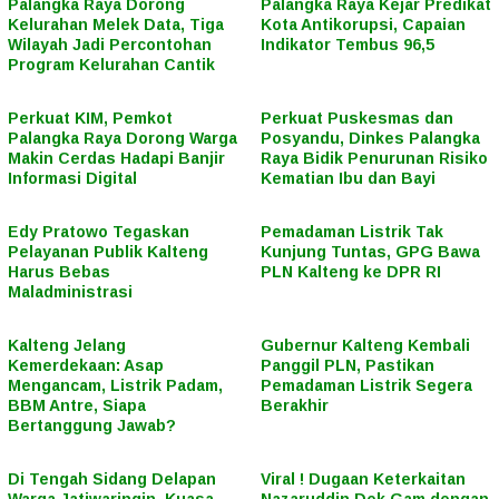
Palangka Raya Dorong
Palangka Raya Kejar Predikat
Kelurahan Melek Data, Tiga
Kota Antikorupsi, Capaian
Wilayah Jadi Percontohan
Indikator Tembus 96,5
Program Kelurahan Cantik
Perkuat KIM, Pemkot
Perkuat Puskesmas dan
Palangka Raya Dorong Warga
Posyandu, Dinkes Palangka
Makin Cerdas Hadapi Banjir
Raya Bidik Penurunan Risiko
Informasi Digital
Kematian Ibu dan Bayi
Edy Pratowo Tegaskan
Pemadaman Listrik Tak
Pelayanan Publik Kalteng
Kunjung Tuntas, GPG Bawa
Harus Bebas
PLN Kalteng ke DPR RI
Maladministrasi
Kalteng Jelang
Gubernur Kalteng Kembali
Kemerdekaan: Asap
Panggil PLN, Pastikan
Mengancam, Listrik Padam,
Pemadaman Listrik Segera
BBM Antre, Siapa
Berakhir
Bertanggung Jawab?
Di Tengah Sidang Delapan
Viral ! Dugaan Keterkaitan
Warga Jatiwaringin, Kuasa
Nazaruddin Dek Gam dengan