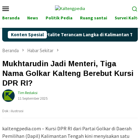
Loncat
Menu
ke
Mobile
konten
Beranda
News
Politik Pedia
Ruang santai
Survei Kalt
Naik, Akankah Pertalite Terancam Langka di Kalimantan Tengah?
Konten Spesial
Beranda
Habar Sekitar
Mukhtarudin Jadi Menteri, Tiga
Nama Golkar Kalteng Berebut Kursi
DPR RI?
Tim Redaksi
11 September 2025
Dok : ilustrasi
kaltengpedia.com – Kursi DPR RI dari Partai Golkar di Daerah
Pemilihan (Dapil) Kalimantan Tengah kini menyisakan satu