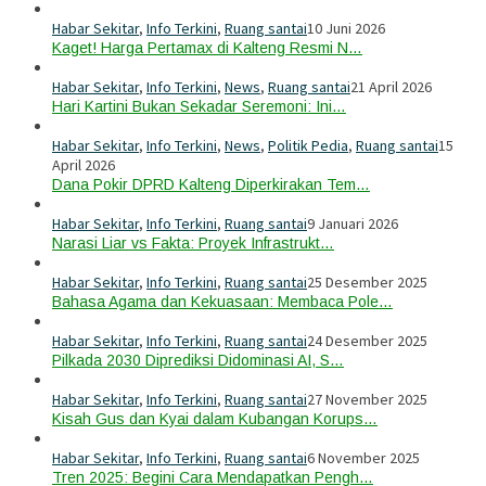
Habar Sekitar
,
Info Terkini
,
Ruang santai
10 Juni 2026
Kaget! Harga Pertamax di Kalteng Resmi N…
Habar Sekitar
,
Info Terkini
,
News
,
Ruang santai
21 April 2026
Hari Kartini Bukan Sekadar Seremoni: Ini…
Habar Sekitar
,
Info Terkini
,
News
,
Politik Pedia
,
Ruang santai
15
April 2026
Dana Pokir DPRD Kalteng Diperkirakan Tem…
Habar Sekitar
,
Info Terkini
,
Ruang santai
9 Januari 2026
Narasi Liar vs Fakta: Proyek Infrastrukt…
Habar Sekitar
,
Info Terkini
,
Ruang santai
25 Desember 2025
Bahasa Agama dan Kekuasaan: Membaca Pole…
Habar Sekitar
,
Info Terkini
,
Ruang santai
24 Desember 2025
Pilkada 2030 Diprediksi Didominasi AI, S…
Habar Sekitar
,
Info Terkini
,
Ruang santai
27 November 2025
Kisah Gus dan Kyai dalam Kubangan Korups…
Habar Sekitar
,
Info Terkini
,
Ruang santai
6 November 2025
Tren 2025: Begini Cara Mendapatkan Pengh…