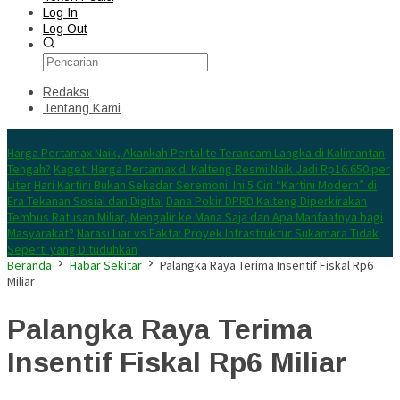
Log In
Log Out
Redaksi
Tentang Kami
Konten Spesial
Harga Pertamax Naik, Akankah Pertalite Terancam Langka di Kalimantan
Tengah?
Kaget! Harga Pertamax di Kalteng Resmi Naik Jadi Rp16.650 per
Liter
Hari Kartini Bukan Sekadar Seremoni: Ini 5 Ciri “Kartini Modern” di
Era Tekanan Sosial dan Digital
Dana Pokir DPRD Kalteng Diperkirakan
Tembus Ratusan Miliar, Mengalir ke Mana Saja dan Apa Manfaatnya bagi
Masyarakat?
Narasi Liar vs Fakta: Proyek Infrastruktur Sukamara Tidak
Seperti yang Dituduhkan
Beranda
Habar Sekitar
Palangka Raya Terima Insentif Fiskal Rp6
Miliar
Palangka Raya Terima
Insentif Fiskal Rp6 Miliar