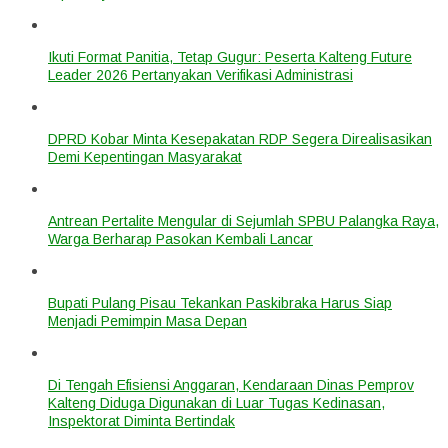
Ikuti Format Panitia, Tetap Gugur: Peserta Kalteng Future
Leader 2026 Pertanyakan Verifikasi Administrasi
DPRD Kobar Minta Kesepakatan RDP Segera Direalisasikan
Demi Kepentingan Masyarakat
Antrean Pertalite Mengular di Sejumlah SPBU Palangka Raya,
Warga Berharap Pasokan Kembali Lancar
Bupati Pulang Pisau Tekankan Paskibraka Harus Siap
Menjadi Pemimpin Masa Depan
Di Tengah Efisiensi Anggaran, Kendaraan Dinas Pemprov
Kalteng Diduga Digunakan di Luar Tugas Kedinasan,
Inspektorat Diminta Bertindak