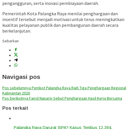
pengangguran, serta inovasi pembiayaan daerah.
Pemerintah Kota Palangka Raya menilai penghargaan dan
insentif tersebut menjadi motivasi untuk terus meningkatkan
kualitas pelayanan publik dan pembangunan daerah secara
berkelanjutan.
Sebarkan
Navigasi pos
Pos sebelumnya
Pemkot Palangka Raya Raih Tiga Penghargaan Regional
Kalimantan 2026
Pos berikutnya
Fairid Naparin Sebut Penghargaan Hasil Kerja Bersama
Pos terkait
Palangka Raya Darurat ISPA? Kasus Tembus 12.394,