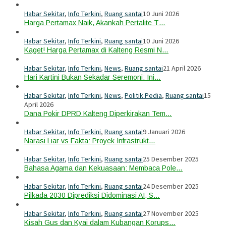
Habar Sekitar
,
Info Terkini
,
Ruang santai
10 Juni 2026
Harga Pertamax Naik, Akankah Pertalite T…
Habar Sekitar
,
Info Terkini
,
Ruang santai
10 Juni 2026
Kaget! Harga Pertamax di Kalteng Resmi N…
Habar Sekitar
,
Info Terkini
,
News
,
Ruang santai
21 April 2026
Hari Kartini Bukan Sekadar Seremoni: Ini…
Habar Sekitar
,
Info Terkini
,
News
,
Politik Pedia
,
Ruang santai
15
April 2026
Dana Pokir DPRD Kalteng Diperkirakan Tem…
Habar Sekitar
,
Info Terkini
,
Ruang santai
9 Januari 2026
Narasi Liar vs Fakta: Proyek Infrastrukt…
Habar Sekitar
,
Info Terkini
,
Ruang santai
25 Desember 2025
Bahasa Agama dan Kekuasaan: Membaca Pole…
Habar Sekitar
,
Info Terkini
,
Ruang santai
24 Desember 2025
Pilkada 2030 Diprediksi Didominasi AI, S…
Habar Sekitar
,
Info Terkini
,
Ruang santai
27 November 2025
Kisah Gus dan Kyai dalam Kubangan Korups…