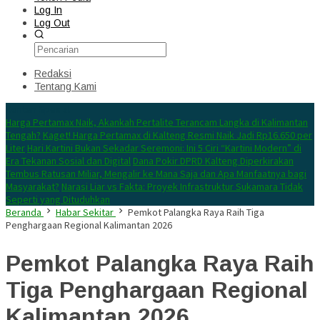
Log In
Log Out
Redaksi
Tentang Kami
Konten Spesial
Harga Pertamax Naik, Akankah Pertalite Terancam Langka di Kalimantan
Tengah?
Kaget! Harga Pertamax di Kalteng Resmi Naik Jadi Rp16.650 per
Liter
Hari Kartini Bukan Sekadar Seremoni: Ini 5 Ciri “Kartini Modern” di
Era Tekanan Sosial dan Digital
Dana Pokir DPRD Kalteng Diperkirakan
Tembus Ratusan Miliar, Mengalir ke Mana Saja dan Apa Manfaatnya bagi
Masyarakat?
Narasi Liar vs Fakta: Proyek Infrastruktur Sukamara Tidak
Seperti yang Dituduhkan
Beranda
Habar Sekitar
Pemkot Palangka Raya Raih Tiga
Penghargaan Regional Kalimantan 2026
Pemkot Palangka Raya Raih
Tiga Penghargaan Regional
Kalimantan 2026