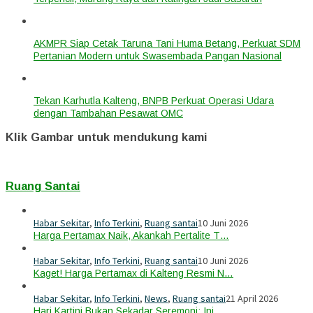
AKMPR Siap Cetak Taruna Tani Huma Betang, Perkuat SDM
Pertanian Modern untuk Swasembada Pangan Nasional
Tekan Karhutla Kalteng, BNPB Perkuat Operasi Udara
dengan Tambahan Pesawat OMC
Klik Gambar untuk mendukung kami
Ruang Santai
Habar Sekitar
,
Info Terkini
,
Ruang santai
10 Juni 2026
Harga Pertamax Naik, Akankah Pertalite T…
Habar Sekitar
,
Info Terkini
,
Ruang santai
10 Juni 2026
Kaget! Harga Pertamax di Kalteng Resmi N…
Habar Sekitar
,
Info Terkini
,
News
,
Ruang santai
21 April 2026
Hari Kartini Bukan Sekadar Seremoni: Ini…