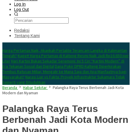
Log In
Log Out
Redaksi
Tentang Kami
Konten Spesial
Harga Pertamax Naik, Akankah Pertalite Terancam Langka di Kalimantan
Tengah?
Kaget! Harga Pertamax di Kalteng Resmi Naik Jadi Rp16.650 per
Liter
Hari Kartini Bukan Sekadar Seremoni: Ini 5 Ciri “Kartini Modern” di
Era Tekanan Sosial dan Digital
Dana Pokir DPRD Kalteng Diperkirakan
Tembus Ratusan Miliar, Mengalir ke Mana Saja dan Apa Manfaatnya bagi
Masyarakat?
Narasi Liar vs Fakta: Proyek Infrastruktur Sukamara Tidak
Seperti yang Dituduhkan
Beranda
Habar Sekitar
Palangka Raya Terus Berbenah Jadi Kota
Modern dan Nyaman
Palangka Raya Terus
Berbenah Jadi Kota Modern
dan Nyaman