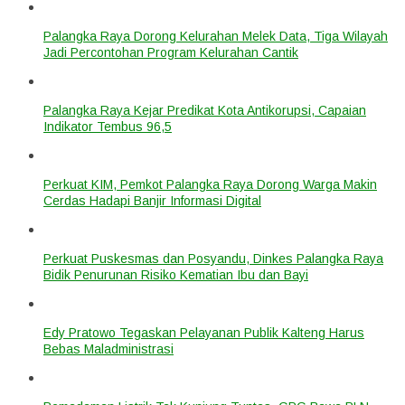
Palangka Raya Dorong Kelurahan Melek Data, Tiga Wilayah
Jadi Percontohan Program Kelurahan Cantik
Palangka Raya Kejar Predikat Kota Antikorupsi, Capaian
Indikator Tembus 96,5
Perkuat KIM, Pemkot Palangka Raya Dorong Warga Makin
Cerdas Hadapi Banjir Informasi Digital
Perkuat Puskesmas dan Posyandu, Dinkes Palangka Raya
Bidik Penurunan Risiko Kematian Ibu dan Bayi
Edy Pratowo Tegaskan Pelayanan Publik Kalteng Harus
Bebas Maladministrasi