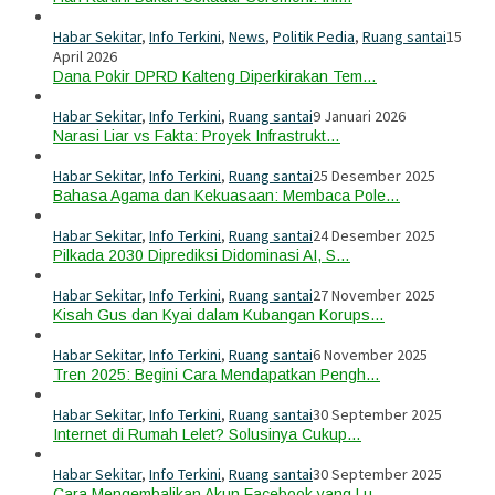
Habar Sekitar
,
Info Terkini
,
News
,
Politik Pedia
,
Ruang santai
15
April 2026
Dana Pokir DPRD Kalteng Diperkirakan Tem…
Habar Sekitar
,
Info Terkini
,
Ruang santai
9 Januari 2026
Narasi Liar vs Fakta: Proyek Infrastrukt…
Habar Sekitar
,
Info Terkini
,
Ruang santai
25 Desember 2025
Bahasa Agama dan Kekuasaan: Membaca Pole…
Habar Sekitar
,
Info Terkini
,
Ruang santai
24 Desember 2025
Pilkada 2030 Diprediksi Didominasi AI, S…
Habar Sekitar
,
Info Terkini
,
Ruang santai
27 November 2025
Kisah Gus dan Kyai dalam Kubangan Korups…
Habar Sekitar
,
Info Terkini
,
Ruang santai
6 November 2025
Tren 2025: Begini Cara Mendapatkan Pengh…
Habar Sekitar
,
Info Terkini
,
Ruang santai
30 September 2025
Internet di Rumah Lelet? Solusinya Cukup…
Habar Sekitar
,
Info Terkini
,
Ruang santai
30 September 2025
Cara Mengembalikan Akun Facebook yang Lu…