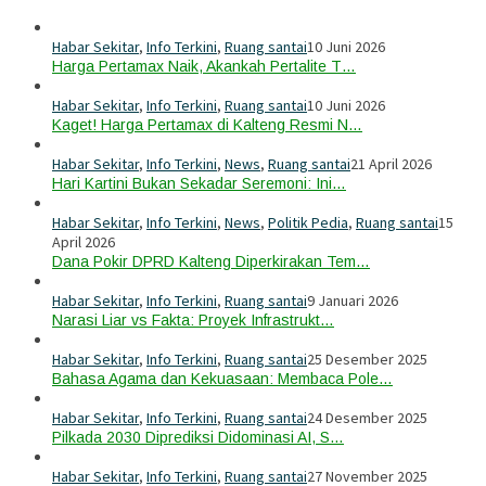
Habar Sekitar
,
Info Terkini
,
Ruang santai
10 Juni 2026
Harga Pertamax Naik, Akankah Pertalite T…
Habar Sekitar
,
Info Terkini
,
Ruang santai
10 Juni 2026
Kaget! Harga Pertamax di Kalteng Resmi N…
Habar Sekitar
,
Info Terkini
,
News
,
Ruang santai
21 April 2026
Hari Kartini Bukan Sekadar Seremoni: Ini…
Habar Sekitar
,
Info Terkini
,
News
,
Politik Pedia
,
Ruang santai
15
April 2026
Dana Pokir DPRD Kalteng Diperkirakan Tem…
Habar Sekitar
,
Info Terkini
,
Ruang santai
9 Januari 2026
Narasi Liar vs Fakta: Proyek Infrastrukt…
Habar Sekitar
,
Info Terkini
,
Ruang santai
25 Desember 2025
Bahasa Agama dan Kekuasaan: Membaca Pole…
Habar Sekitar
,
Info Terkini
,
Ruang santai
24 Desember 2025
Pilkada 2030 Diprediksi Didominasi AI, S…
Habar Sekitar
,
Info Terkini
,
Ruang santai
27 November 2025