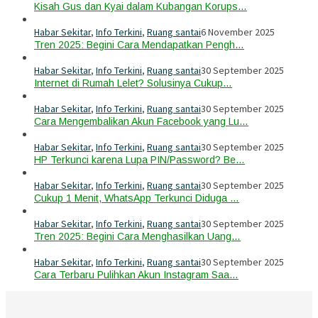
Kisah Gus dan Kyai dalam Kubangan Korups…
Habar Sekitar
,
Info Terkini
,
Ruang santai
6 November 2025
Tren 2025: Begini Cara Mendapatkan Pengh…
Habar Sekitar
,
Info Terkini
,
Ruang santai
30 September 2025
Internet di Rumah Lelet? Solusinya Cukup…
Habar Sekitar
,
Info Terkini
,
Ruang santai
30 September 2025
Cara Mengembalikan Akun Facebook yang Lu…
Habar Sekitar
,
Info Terkini
,
Ruang santai
30 September 2025
HP Terkunci karena Lupa PIN/Password? Be…
Habar Sekitar
,
Info Terkini
,
Ruang santai
30 September 2025
Cukup 1 Menit, WhatsApp Terkunci Diduga …
Habar Sekitar
,
Info Terkini
,
Ruang santai
30 September 2025
Tren 2025: Begini Cara Menghasilkan Uang…
Habar Sekitar
,
Info Terkini
,
Ruang santai
30 September 2025
Cara Terbaru Pulihkan Akun Instagram Saa…