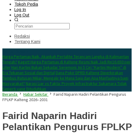
Tokoh Pedia
Log In
Log Out
Redaksi
Tentang Kami
Konten Spesial
Harga Pertamax Naik, Akankah Pertalite Terancam Langka di Kalimantan
Tengah?
Kaget! Harga Pertamax di Kalteng Resmi Naik Jadi Rp16.650 per
Liter
Hari Kartini Bukan Sekadar Seremoni: Ini 5 Ciri “Kartini Modern” di
Era Tekanan Sosial dan Digital
Dana Pokir DPRD Kalteng Diperkirakan
Tembus Ratusan Miliar, Mengalir ke Mana Saja dan Apa Manfaatnya bagi
Masyarakat?
Narasi Liar vs Fakta: Proyek Infrastruktur Sukamara Tidak
Seperti yang Dituduhkan
Beranda
Habar Sekitar
Fairid Naparin Hadiri Pelantikan Pengurus
FPLKP Kalteng 2026–2031
Fairid Naparin Hadiri
Pelantikan Pengurus FPLKP