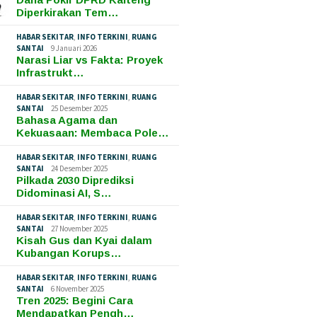
Diperkirakan Tem…
HABAR SEKITAR
,
INFO TERKINI
,
RUANG
SANTAI
9 Januari 2026
Narasi Liar vs Fakta: Proyek
Infrastrukt…
HABAR SEKITAR
,
INFO TERKINI
,
RUANG
SANTAI
25 Desember 2025
Bahasa Agama dan
Kekuasaan: Membaca Pole…
HABAR SEKITAR
,
INFO TERKINI
,
RUANG
SANTAI
24 Desember 2025
Pilkada 2030 Diprediksi
Didominasi AI, S…
HABAR SEKITAR
,
INFO TERKINI
,
RUANG
SANTAI
27 November 2025
Kisah Gus dan Kyai dalam
Kubangan Korups…
HABAR SEKITAR
,
INFO TERKINI
,
RUANG
SANTAI
6 November 2025
Tren 2025: Begini Cara
Mendapatkan Pengh…