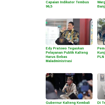
Capaian Indikator Tembus
Warg
96,5
Banj
Edy Pratowo Tegaskan
Pema
Pelayanan Publik Kalteng
Kunj
Harus Bebas
PLN 
Maladministrasi
Gubernur Kalteng Kembali
Di T