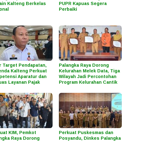
in Kalteng Berkelas
PUPR Kapuas Segera
onal
Perbaiki
r Target Pendapatan,
Palangka Raya Dorong
nda Kalteng Perkuat
Kelurahan Melek Data, Tiga
etensi Aparatur dan
Wilayah Jadi Percontohan
uas Layanan Pajak
Program Kelurahan Cantik
uat KIM, Pemkot
Perkuat Puskesmas dan
ngka Raya Dorong
Posyandu, Dinkes Palangka