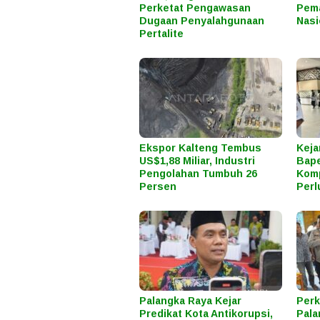
Perketat Pengawasan
Pema
Dugaan Penyalahgunaan
Nasi
Pertalite
Ekspor Kalteng Tembus
Keja
US$1,88 Miliar, Industri
Bape
Pengolahan Tumbuh 26
Komp
Persen
Perl
Palangka Raya Kejar
Perk
Predikat Kota Antikorupsi,
Pala