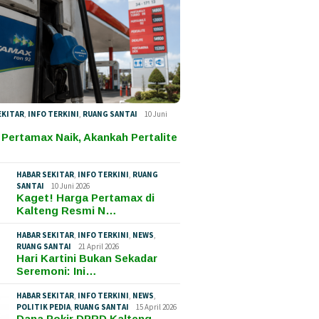
EKITAR
,
INFO TERKINI
,
RUANG SANTAI
10 Juni
 Pertamax Naik, Akankah Pertalite
HABAR SEKITAR
,
INFO TERKINI
,
RUANG
SANTAI
10 Juni 2026
Kaget! Harga Pertamax di
Kalteng Resmi N…
HABAR SEKITAR
,
INFO TERKINI
,
NEWS
,
RUANG SANTAI
21 April 2026
Hari Kartini Bukan Sekadar
Seremoni: Ini…
HABAR SEKITAR
,
INFO TERKINI
,
NEWS
,
POLITIK PEDIA
,
RUANG SANTAI
15 April 2026
Dana Pokir DPRD Kalteng