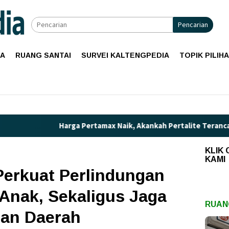
Pencarian
IA
RUANG SANTAI
SURVEI KALTENGPEDIA
TOPIK PILIH
arga Pertamax Naik, Akankah Pertalite Terancam Langka di Kali
KLIK
KAMI
Perkuat Perlindungan
Anak, Sekaligus Jaga
RUAN
an Daerah