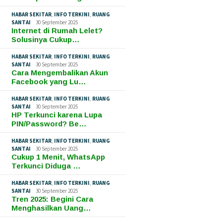
HABAR SEKITAR
,
INFO TERKINI
,
RUANG
SANTAI
30 September 2025
Internet di Rumah Lelet?
Solusinya Cukup…
HABAR SEKITAR
,
INFO TERKINI
,
RUANG
SANTAI
30 September 2025
Cara Mengembalikan Akun
Facebook yang Lu…
HABAR SEKITAR
,
INFO TERKINI
,
RUANG
SANTAI
30 September 2025
HP Terkunci karena Lupa
PIN/Password? Be…
HABAR SEKITAR
,
INFO TERKINI
,
RUANG
SANTAI
30 September 2025
Cukup 1 Menit, WhatsApp
Terkunci Diduga …
HABAR SEKITAR
,
INFO TERKINI
,
RUANG
SANTAI
30 September 2025
Tren 2025: Begini Cara
Menghasilkan Uang…