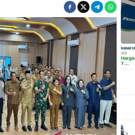
HABAR S
2026
Harga
T…