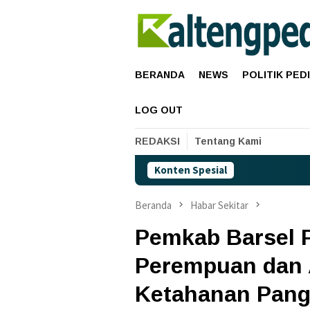
Loncat
ke
konten
BERANDA
NEWS
POLITIK PED
LOG OUT
REDAKSI
Tentang Kami
Konten Spesial
H
Beranda
Habar Sekitar
Pemkab Barsel 
Perempuan dan 
Ketahanan Pang