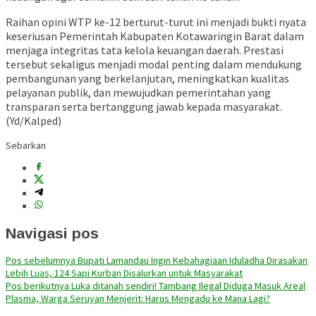
Raihan opini WTP ke-12 berturut-turut ini menjadi bukti nyata
keseriusan Pemerintah Kabupaten Kotawaringin Barat dalam
menjaga integritas tata kelola keuangan daerah. Prestasi
tersebut sekaligus menjadi modal penting dalam mendukung
pembangunan yang berkelanjutan, meningkatkan kualitas
pelayanan publik, dan mewujudkan pemerintahan yang
transparan serta bertanggung jawab kepada masyarakat.
(Yd/Kalped)
Sebarkan
Navigasi pos
Pos sebelumnya
Bupati Lamandau Ingin Kebahagiaan Iduladha Dirasakan
Lebih Luas, 124 Sapi Kurban Disalurkan untuk Masyarakat
Pos berikutnya
Luka ditanah sendiri! Tambang Ilegal Diduga Masuk Areal
Plasma, Warga Seruyan Menjerit: Harus Mengadu ke Mana Lagi?