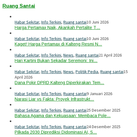
Ruang Santai
Habar Sekitar
,
Info Terkini
,
Ruang santai
10 Juni 2026
Harga Pertamax Naik, Akankah Pertalite T…
Habar Sekitar
,
Info Terkini
,
Ruang santai
10 Juni 2026
Kaget! Harga Pertamax di Kalteng Resmi N…
Habar Sekitar
,
Info Terkini
,
News
,
Ruang santai
21 April 2026
Hari Kartini Bukan Sekadar Seremoni: Ini…
Habar Sekitar
,
Info Terkini
,
News
,
Politik Pedia
,
Ruang santai
15
April 2026
Dana Pokir DPRD Kalteng Diperkirakan Tem…
Habar Sekitar
,
Info Terkini
,
Ruang santai
9 Januari 2026
Narasi Liar vs Fakta: Proyek Infrastrukt…
Habar Sekitar
,
Info Terkini
,
Ruang santai
25 Desember 2025
Bahasa Agama dan Kekuasaan: Membaca Pole…
Habar Sekitar
,
Info Terkini
,
Ruang santai
24 Desember 2025
Pilkada 2030 Diprediksi Didominasi AI, S…