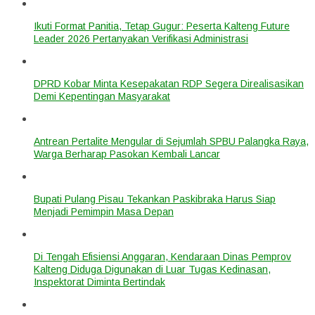
Ikuti Format Panitia, Tetap Gugur: Peserta Kalteng Future
Leader 2026 Pertanyakan Verifikasi Administrasi
DPRD Kobar Minta Kesepakatan RDP Segera Direalisasikan
Demi Kepentingan Masyarakat
Antrean Pertalite Mengular di Sejumlah SPBU Palangka Raya,
Warga Berharap Pasokan Kembali Lancar
Bupati Pulang Pisau Tekankan Paskibraka Harus Siap
Menjadi Pemimpin Masa Depan
Di Tengah Efisiensi Anggaran, Kendaraan Dinas Pemprov
Kalteng Diduga Digunakan di Luar Tugas Kedinasan,
Inspektorat Diminta Bertindak