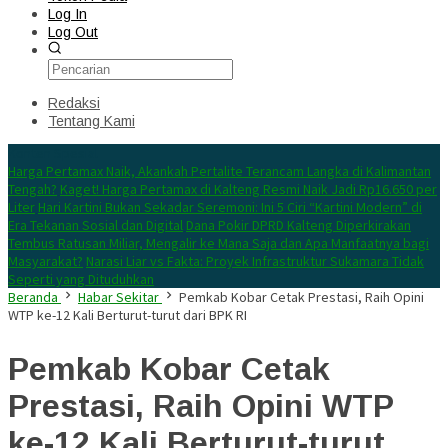
Log In
Log Out
Redaksi
Tentang Kami
Konten Spesial
Harga Pertamax Naik, Akankah Pertalite Terancam Langka di Kalimantan
Tengah?
Kaget! Harga Pertamax di Kalteng Resmi Naik Jadi Rp16.650 per
Liter
Hari Kartini Bukan Sekadar Seremoni: Ini 5 Ciri “Kartini Modern” di
Era Tekanan Sosial dan Digital
Dana Pokir DPRD Kalteng Diperkirakan
Tembus Ratusan Miliar, Mengalir ke Mana Saja dan Apa Manfaatnya bagi
Masyarakat?
Narasi Liar vs Fakta: Proyek Infrastruktur Sukamara Tidak
Seperti yang Dituduhkan
Beranda
Habar Sekitar
Pemkab Kobar Cetak Prestasi, Raih Opini
WTP ke-12 Kali Berturut-turut dari BPK RI
Pemkab Kobar Cetak
Prestasi, Raih Opini WTP
ke-12 Kali Berturut-turut