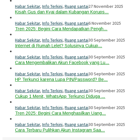
Habar Sekitar
,
Info Terkini
,
Ruang santai
27 November 2025
Kisah Gus dan Kyai dalam Kubangan Korups…
Habar Sekitar
,
Info Terkini
,
Ruang santai
6 November 2025
Tren 2025: Begini Cara Mendapatkan Pengh…
Habar Sekitar
,
Info Terkini
,
Ruang santai
30 September 2025
Internet di Rumah Lelet? Solusinya Cukup…
Habar Sekitar
,
Info Terkini
,
Ruang santai
30 September 2025
Cara Mengembalikan Akun Facebook yang Lu…
Habar Sekitar
,
Info Terkini
,
Ruang santai
30 September 2025
HP Terkunci karena Lupa PIN/Password? Be…
Habar Sekitar
,
Info Terkini
,
Ruang santai
30 September 2025
Cukup 1 Menit, WhatsApp Terkunci Diduga …
Habar Sekitar
,
Info Terkini
,
Ruang santai
30 September 2025
Tren 2025: Begini Cara Menghasilkan Uang…
Habar Sekitar
,
Info Terkini
,
Ruang santai
30 September 2025
Cara Terbaru Pulihkan Akun Instagram Saa…