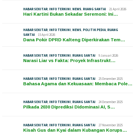
HABAR SEKITAR
,
INFO TERKINI
,
NEWS
,
RUANG SANTAI
21 April 2026
Hari Kartini Bukan Sekadar Seremoni: Ini…
HABAR SEKITAR
,
INFO TERKINI
,
NEWS
,
POLITIK PEDIA
,
RUANG
SANTAI
15 April 2026
Dana Pokir DPRD Kalteng Diperkirakan Tem…
HABAR SEKITAR
,
INFO TERKINI
,
RUANG SANTAI
9 Januari 2026
Narasi Liar vs Fakta: Proyek Infrastrukt…
HABAR SEKITAR
,
INFO TERKINI
,
RUANG SANTAI
25 Desember 2025
Bahasa Agama dan Kekuasaan: Membaca Pole…
HABAR SEKITAR
,
INFO TERKINI
,
RUANG SANTAI
24 Desember 2025
Pilkada 2030 Diprediksi Didominasi AI, S…
HABAR SEKITAR
,
INFO TERKINI
,
RUANG SANTAI
27 November 2025
Kisah Gus dan Kyai dalam Kubangan Korups…