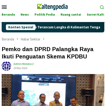
Loncat
Menu
ke
Mobile
konten
Beranda
News
Politik Pedia
Ruang santai
Survei Kalt
ah Pertalite Terancam Langka di Kalimantan Tengah?
Konten Spesial
Kag
Beranda
Habar Sekitar
Pemko dan DPRD Palangka Raya
Ikuti Penguatan Skema KPDBU
Admin Redaksi 2
20 Mei 2026