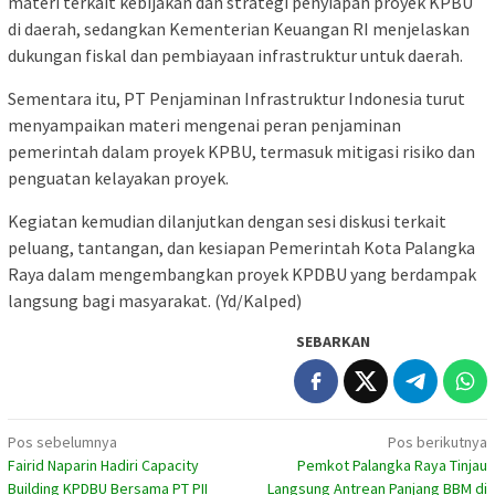
materi terkait kebijakan dan strategi penyiapan proyek KPBU
di daerah, sedangkan
Kementerian Keuangan RI
menjelaskan
dukungan fiskal dan pembiayaan infrastruktur untuk daerah.
Sementara itu,
PT Penjaminan Infrastruktur Indonesia
turut
menyampaikan materi mengenai peran penjaminan
pemerintah dalam proyek KPBU, termasuk mitigasi risiko dan
penguatan kelayakan proyek.
Kegiatan kemudian dilanjutkan dengan sesi diskusi terkait
peluang, tantangan, dan kesiapan Pemerintah Kota Palangka
Raya dalam mengembangkan proyek KPDBU yang berdampak
langsung bagi masyarakat. (Yd/Kalped)
SEBARKAN
Navigasi
Pos sebelumnya
Pos berikutnya
Fairid Naparin Hadiri Capacity
Pemkot Palangka Raya Tinjau
pos
Building KPDBU Bersama PT PII
Langsung Antrean Panjang BBM di