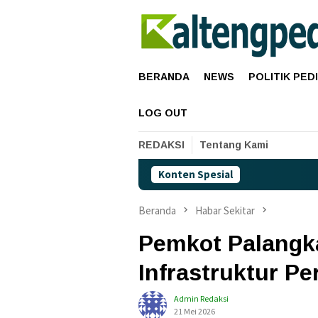
Loncat
ke
konten
BERANDA
NEWS
POLITIK PED
LOG OUT
REDAKSI
Tentang Kami
Konten Spesial
Ha
Beranda
Habar Sekitar
Pemkot Palangk
Infrastruktur Pe
Admin Redaksi
21 Mei 2026