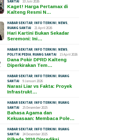
SANTAI
10 Juni 2026
Kaget! Harga Pertamax di
Kalteng Resmi N…
HABAR SEKITAR
,
INFO TERKINI
,
NEWS
,
RUANG SANTAI
21 April 2026
Hari Kartini Bukan Sekadar
Seremoni: Ini…
HABAR SEKITAR
,
INFO TERKINI
,
NEWS
,
POLITIK PEDIA
,
RUANG SANTAI
15 April 2026
Dana Pokir DPRD Kalteng
Diperkirakan Tem…
HABAR SEKITAR
,
INFO TERKINI
,
RUANG
SANTAI
9 Januari 2026
Narasi Liar vs Fakta: Proyek
Infrastrukt…
HABAR SEKITAR
,
INFO TERKINI
,
RUANG
SANTAI
25 Desember 2025
Bahasa Agama dan
Kekuasaan: Membaca Pole…
HABAR SEKITAR
,
INFO TERKINI
,
RUANG
SANTAI
24 Desember 2025
Pilkada 2030 Diprediksi