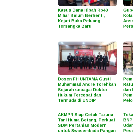
Kasus Dana Hibah Rp40
Gube
Miliar Belum Berhenti,
Kola
Kejati Buka Peluang
Anso
Tersangka Baru
Pers
Dosen FH UNTAMA Gusti
Pemp
Muhammad Andre Torehkan
Ratu
Sejarah sebagai Doktor
dan 
Hukum Tercepat dan
Peme
Termuda di UNDIP
Pel
AKMPR Siap Cetak Taruna
Teka
Tani Huma Betang, Perkuat
BNPB
SDM Pertanian Modern
Uda
untuk Swasembada Pangan
Pes