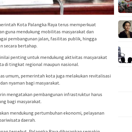
merintah Kota Palangka Raya terus memperkuat
an guna mendukung mobilitas masyarakat dan
ai pembangunan jalan, fasilitas publik, hingga
n secara bertahap.
dinilai penting untuk mendukung aktivitas masyarakat
a di tingkat regional maupun nasional.
tas umum, pemerintah kota juga melakukan revitalisasi
a dan nyaman bagi masyarakat.
rin
mengatakan pembangunan infrastruktur harus
g bagi masyarakat.
ik akan mendukung pertumbuhan ekonomi, pelayanan
ariwisata daerah.
nan tersebut, Palangka Raya diharapkan semakin