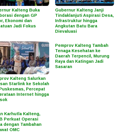
rnur Kalteng Buka
Gubernur Kalteng Janji
borasi dengan GP
Tindaklanjuti Aspirasi Desa,
r, Ekonomi dan
Infrastruktur hingga
atuan Jadi Fokus
Angkutan Batu Bara
Dievaluasi
Pemprov Kalteng Tambah
Tenaga Kesehatan ke
Daerah Terpencil, Murung
Raya dan Katingan Jadi
Sasaran
rov Kalteng Salurkan
san Starlink ke Sekolah
Puskesmas, Percepat
rataan Internet hingga
osok
n Karhutla Kalteng,
 Perkuat Operasi
ra dengan Tambahan
awat OMC