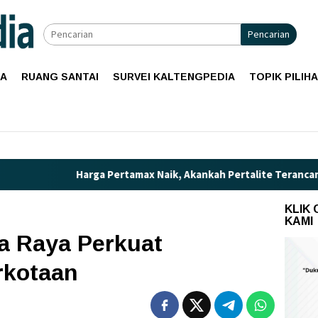
Pencarian
IA
RUANG SANTAI
SURVEI KALTENGPEDIA
TOPIK PILIH
rga Pertamax Naik, Akankah Pertalite Terancam Langka di Kali
KLIK
KAMI
a Raya Perkuat
rkotaan