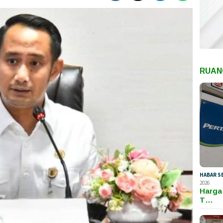
RUAN
HABAR S
2026
Harga
T…