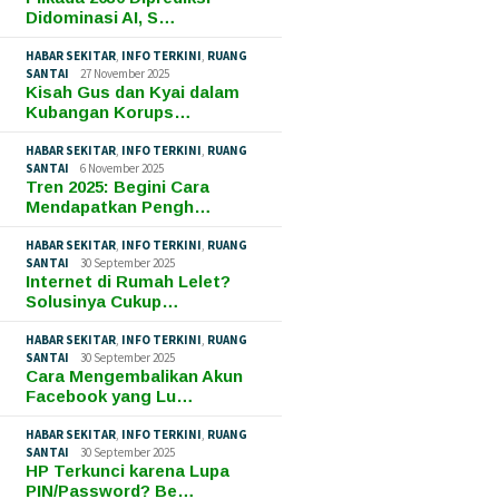
Didominasi AI, S…
HABAR SEKITAR
,
INFO TERKINI
,
RUANG
SANTAI
27 November 2025
Kisah Gus dan Kyai dalam
Kubangan Korups…
HABAR SEKITAR
,
INFO TERKINI
,
RUANG
SANTAI
6 November 2025
Tren 2025: Begini Cara
Mendapatkan Pengh…
HABAR SEKITAR
,
INFO TERKINI
,
RUANG
SANTAI
30 September 2025
Internet di Rumah Lelet?
Solusinya Cukup…
HABAR SEKITAR
,
INFO TERKINI
,
RUANG
SANTAI
30 September 2025
Cara Mengembalikan Akun
Facebook yang Lu…
HABAR SEKITAR
,
INFO TERKINI
,
RUANG
SANTAI
30 September 2025
HP Terkunci karena Lupa
PIN/Password? Be…