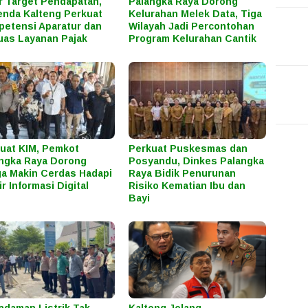
r Target Pendapatan,
Palangka Raya Dorong
nda Kalteng Perkuat
Kelurahan Melek Data, Tiga
etensi Aparatur dan
Wilayah Jadi Percontohan
uas Layanan Pajak
Program Kelurahan Cantik
uat KIM, Pemkot
Perkuat Puskesmas dan
ngka Raya Dorong
Posyandu, Dinkes Palangka
a Makin Cerdas Hadapi
Raya Bidik Penurunan
ir Informasi Digital
Risiko Kematian Ibu dan
Bayi