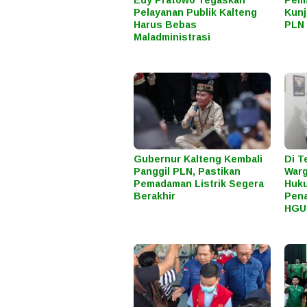
Edy Pratowo Tegaskan
Pema
Pelayanan Publik Kalteng
Kunj
Harus Bebas
PLN 
Maladministrasi
Gubernur Kalteng Kembali
Di T
Panggil PLN, Pastikan
Warg
Pemadaman Listrik Segera
Huku
Berakhir
Pena
HGU