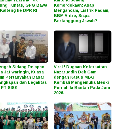
daman Listrik Tak
Kalteng Jelang
ung Tuntas, GPG Bawa
Kemerdekaan: Asap
Kalteng ke DPR RI
Mengancam, Listrik Padam,
BBM Antre, Siapa
Bertanggung Jawab?
engah Sidang Delapan
Viral ! Dugaan Keterkaitan
a Jatiwaringin, Kuasa
Nazaruddin Dek Gam
m Pertanyakan Dasar
dengan Kasus MBG
ngkapan dan Legalitas
Kembali Mengemuka Meski
 PT SISK
Pernah Ia Bantah Pada Juni
2026.