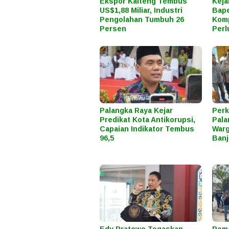
Ekspor Kalteng Tembus
Keja
US$1,88 Miliar, Industri
Bape
Pengolahan Tumbuh 26
Komp
Persen
Perl
Palangka Raya Kejar
Perk
Predikat Kota Antikorupsi,
Pala
Capaian Indikator Tembus
Warg
96,5
Banj