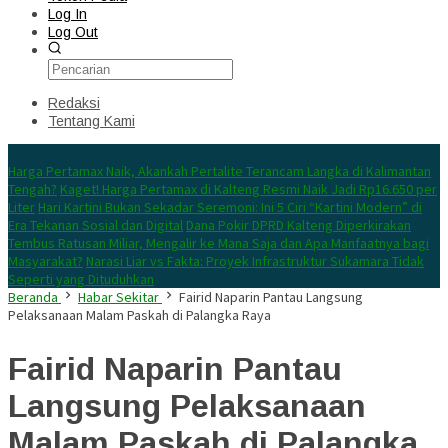
Log In
Log Out
Redaksi
Tentang Kami
Konten Spesial
Harga Pertamax Naik, Akankah Pertalite Terancam Langka di Kalimantan
Tengah?
Kaget! Harga Pertamax di Kalteng Resmi Naik Jadi Rp16.650 per
Liter
Hari Kartini Bukan Sekadar Seremoni: Ini 5 Ciri “Kartini Modern” di
Era Tekanan Sosial dan Digital
Dana Pokir DPRD Kalteng Diperkirakan
Tembus Ratusan Miliar, Mengalir ke Mana Saja dan Apa Manfaatnya bagi
Masyarakat?
Narasi Liar vs Fakta: Proyek Infrastruktur Sukamara Tidak
Seperti yang Dituduhkan
Beranda
Habar Sekitar
Fairid Naparin Pantau Langsung
Pelaksanaan Malam Paskah di Palangka Raya
Fairid Naparin Pantau
Langsung Pelaksanaan
Malam Paskah di Palangka