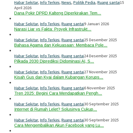
Habar Sekitar
,
Info Terkini
,
News
,
Politik Pedia
,
Ruang santai
15
April 2026
Dana Pokir DPRD Kalteng Diperkirakan Tem…
Habar Sekitar
,
Info Terkini
,
Ruang santai
9 Januari 2026
Narasi Liar vs Fakta: Proyek Infrastrukt…
Habar Sekitar
,
Info Terkini
,
Ruang santai
25 Desember 2025
Bahasa Agama dan Kekuasaan: Membaca Pole…
Habar Sekitar
,
Info Terkini
,
Ruang santai
24 Desember 2025
Pilkada 2030 Diprediksi Didominasi AI, S…
Habar Sekitar
,
Info Terkini
,
Ruang santai
27 November 2025
Kisah Gus dan Kyai dalam Kubangan Korups…
Habar Sekitar
,
Info Terkini
,
Ruang santai
6 November 2025
Tren 2025: Begini Cara Mendapatkan Pengh…
Habar Sekitar
,
Info Terkini
,
Ruang santai
30 September 2025
Internet di Rumah Lelet? Solusinya Cukup…
Habar Sekitar
,
Info Terkini
,
Ruang santai
30 September 2025
Cara Mengembalikan Akun Facebook yang Lu…