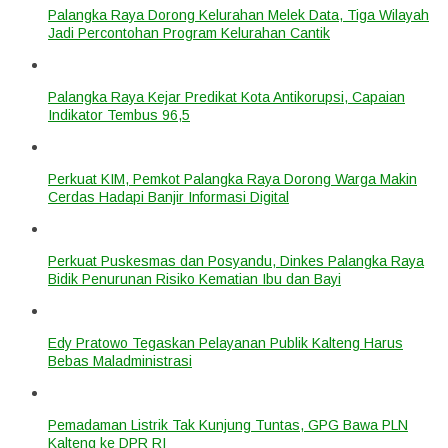
Palangka Raya Dorong Kelurahan Melek Data, Tiga Wilayah
Jadi Percontohan Program Kelurahan Cantik
Palangka Raya Kejar Predikat Kota Antikorupsi, Capaian
Indikator Tembus 96,5
Perkuat KIM, Pemkot Palangka Raya Dorong Warga Makin
Cerdas Hadapi Banjir Informasi Digital
Perkuat Puskesmas dan Posyandu, Dinkes Palangka Raya
Bidik Penurunan Risiko Kematian Ibu dan Bayi
Edy Pratowo Tegaskan Pelayanan Publik Kalteng Harus
Bebas Maladministrasi
Pemadaman Listrik Tak Kunjung Tuntas, GPG Bawa PLN
Kalteng ke DPR RI