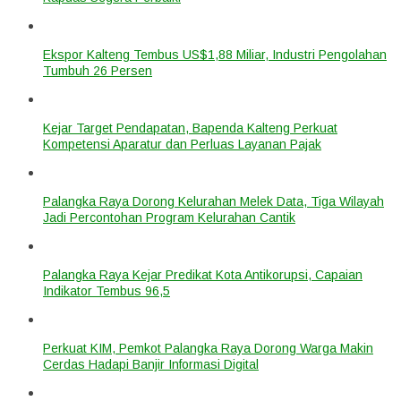
Ekspor Kalteng Tembus US$1,88 Miliar, Industri Pengolahan
Tumbuh 26 Persen
Kejar Target Pendapatan, Bapenda Kalteng Perkuat
Kompetensi Aparatur dan Perluas Layanan Pajak
Palangka Raya Dorong Kelurahan Melek Data, Tiga Wilayah
Jadi Percontohan Program Kelurahan Cantik
Palangka Raya Kejar Predikat Kota Antikorupsi, Capaian
Indikator Tembus 96,5
Perkuat KIM, Pemkot Palangka Raya Dorong Warga Makin
Cerdas Hadapi Banjir Informasi Digital