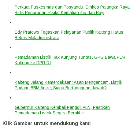
Perkuat Puskesmas dan Posyandu, Dinkes Palangka Raya
Bidik Penurunan Risiko Kematian Ibu dan Bayi
Edy Pratowo Tegaskan Pelayanan Publik Kalteng Harus
Bebas Maladministrasi
Pemadaman Listrik Tak Kunjung Tuntas, GPG Bawa PLN
Kalteng ke DPR RI
Kalteng Jelang Kemerdekaan: Asap Mengancam, Listrik
Padam, BBM Antre, Siapa Bertanggung Jawab?
Gubernur Kalteng Kembali Panggil PLN, Pastikan
Pemadaman Listrik Segera Berakhir
Klik Gambar untuk mendukung kami