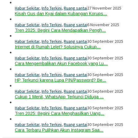
Habar Sekitar
,
Info Terkini
,
Ruang santai
27 November 2025
Kisah Gus dan Kyai dalam Kubangan Korups…
Habar Sekitar
,
Info Terkini
,
Ruang santai
6 November 2025
Tren 2025: Begini Cara Mendapatkan Pengh…
Habar Sekitar
,
Info Terkini
,
Ruang santai
30 September 2025
Internet di Rumah Lelet? Solusinya Cukup…
Habar Sekitar
,
Info Terkini
,
Ruang santai
30 September 2025
Cara Mengembalikan Akun Facebook yang Lu…
Habar Sekitar
,
Info Terkini
,
Ruang santai
30 September 2025
HP Terkunci karena Lupa PIN/Password? Be…
Habar Sekitar
,
Info Terkini
,
Ruang santai
30 September 2025
Cukup 1 Menit, WhatsApp Terkunci Diduga …
Habar Sekitar
,
Info Terkini
,
Ruang santai
30 September 2025
Tren 2025: Begini Cara Menghasilkan Uang…
Habar Sekitar
,
Info Terkini
,
Ruang santai
30 September 2025
Cara Terbaru Pulihkan Akun Instagram Saa…