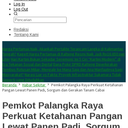
Log In
Log Out
Redaksi
Tentang Kami
Konten Spesial
Harga Pertamax Naik, Akankah Pertalite Terancam Langka di Kalimantan
Tengah?
Kaget! Harga Pertamax di Kalteng Resmi Naik Jadi Rp16.650 per
Liter
Hari Kartini Bukan Sekadar Seremoni: Ini 5 Ciri “Kartini Modern” di
Era Tekanan Sosial dan Digital
Dana Pokir DPRD Kalteng Diperkirakan
Tembus Ratusan Miliar, Mengalir ke Mana Saja dan Apa Manfaatnya bagi
Masyarakat?
Narasi Liar vs Fakta: Proyek Infrastruktur Sukamara Tidak
Seperti yang Dituduhkan
Beranda
Habar Sekitar
Pemkot Palangka Raya Perkuat Ketahanan
Pangan Lewat Panen Padi, Sorgum dan Gerakan Tanam Cabai
Pemkot Palangka Raya
Perkuat Ketahanan Pangan
Lewat Panen Padi, Sorgum