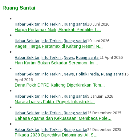
Ruang Santai
Habar Sekitar
,
Info Terkini
,
Ruang santai
10 Juni 2026
Harga Pertamax Naik, Akankah Pertalite T…
Habar Sekitar
,
Info Terkini
,
Ruang santai
10 Juni 2026
Kaget! Harga Pertamax di Kalteng Resmi N…
Habar Sekitar
,
Info Terkini
,
News
,
Ruang santai
21 April 2026
Hari Kartini Bukan Sekadar Seremoni: Ini…
Habar Sekitar
,
Info Terkini
,
News
,
Politik Pedia
,
Ruang santai
15
April 2026
Dana Pokir DPRD Kalteng Diperkirakan Tem…
Habar Sekitar
,
Info Terkini
,
Ruang santai
9 Januari 2026
Narasi Liar vs Fakta: Proyek Infrastrukt…
Habar Sekitar
,
Info Terkini
,
Ruang santai
25 Desember 2025
Bahasa Agama dan Kekuasaan: Membaca Pole…
Habar Sekitar
,
Info Terkini
,
Ruang santai
24 Desember 2025
Pilkada 2030 Diprediksi Didominasi AI, S…