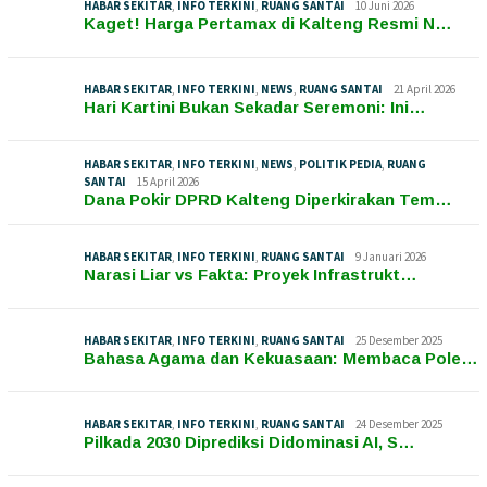
HABAR SEKITAR
,
INFO TERKINI
,
RUANG SANTAI
10 Juni 2026
Kaget! Harga Pertamax di Kalteng Resmi N…
HABAR SEKITAR
,
INFO TERKINI
,
NEWS
,
RUANG SANTAI
21 April 2026
Hari Kartini Bukan Sekadar Seremoni: Ini…
HABAR SEKITAR
,
INFO TERKINI
,
NEWS
,
POLITIK PEDIA
,
RUANG
SANTAI
15 April 2026
Dana Pokir DPRD Kalteng Diperkirakan Tem…
HABAR SEKITAR
,
INFO TERKINI
,
RUANG SANTAI
9 Januari 2026
Narasi Liar vs Fakta: Proyek Infrastrukt…
HABAR SEKITAR
,
INFO TERKINI
,
RUANG SANTAI
25 Desember 2025
Bahasa Agama dan Kekuasaan: Membaca Pole…
HABAR SEKITAR
,
INFO TERKINI
,
RUANG SANTAI
24 Desember 2025
Pilkada 2030 Diprediksi Didominasi AI, S…