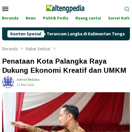
Loncat
Menu
ke
Mobile
konten
Beranda
News
Politik Pedia
Ruang santai
Survei Kalt
ah Pertalite Terancam Langka di Kalimantan Tengah?
Konten Spesial
Kag
Beranda
Habar Sekitar
Penataan Kota Palangka Raya
Dukung Ekonomi Kreatif dan UMKM
Admin Redaksi
21 Mei 2026