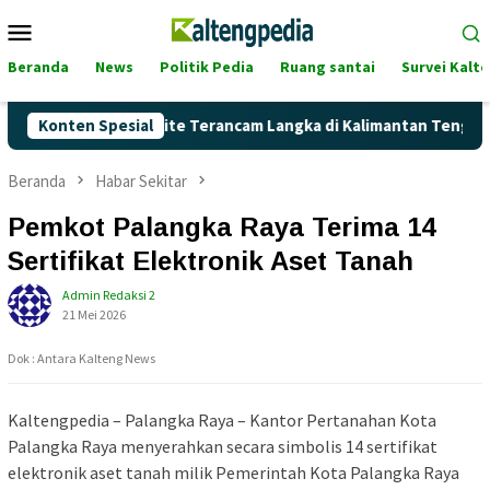
Loncat
Menu
ke
Mobile
konten
Beranda
News
Politik Pedia
Ruang santai
Survei Kalt
, Akankah Pertalite Terancam Langka di Kalimantan Tengah?
Konten Spesial
Beranda
Habar Sekitar
Pemkot Palangka Raya Terima 14
Sertifikat Elektronik Aset Tanah
Admin Redaksi 2
21 Mei 2026
Dok : Antara Kalteng News
Kaltengpedia – Palangka Raya – Kantor Pertanahan Kota
Palangka Raya menyerahkan secara simbolis 14 sertifikat
elektronik aset tanah milik Pemerintah Kota Palangka Raya