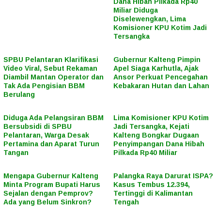
Dana Hibah Pilkada Rp40
Miliar Diduga
Diselewengkan, Lima
Komisioner KPU Kotim Jadi
Tersangka
SPBU Pelantaran Klarifikasi
Gubernur Kalteng Pimpin
Video Viral, Sebut Rekaman
Apel Siaga Karhutla, Ajak
Diambil Mantan Operator dan
Ansor Perkuat Pencegahan
Tak Ada Pengisian BBM
Kebakaran Hutan dan Lahan
Berulang
Diduga Ada Pelangsiran BBM
Lima Komisioner KPU Kotim
Bersubsidi di SPBU
Jadi Tersangka, Kejati
Pelantaran, Warga Desak
Kalteng Bongkar Dugaan
Pertamina dan Aparat Turun
Penyimpangan Dana Hibah
Tangan
Pilkada Rp40 Miliar
Mengapa Gubernur Kalteng
Palangka Raya Darurat ISPA?
Minta Program Bupati Harus
Kasus Tembus 12.394,
Sejalan dengan Pemprov?
Tertinggi di Kalimantan
Ada yang Belum Sinkron?
Tengah