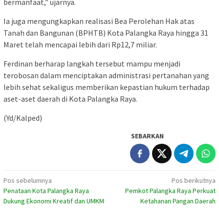
bermanfaat,” ujarnya.
Ia juga mengungkapkan realisasi Bea Perolehan Hak atas
Tanah dan Bangunan (BPHTB) Kota Palangka Raya hingga 31
Maret telah mencapai lebih dari Rp12,7 miliar.
Ferdinan berharap langkah tersebut mampu menjadi
terobosan dalam menciptakan administrasi pertanahan yang
lebih sehat sekaligus memberikan kepastian hukum terhadap
aset-aset daerah di Kota Palangka Raya.
(Yd/Kalped)
SEBARKAN
Navigasi
Pos sebelumnya
Pos berikutnya
Penataan Kota Palangka Raya
Pemkot Palangka Raya Perkuat
pos
Dukung Ekonomi Kreatif dan UMKM
Ketahanan Pangan Daerah