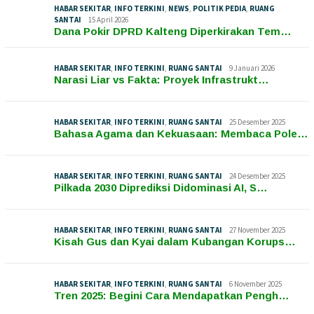
HABAR SEKITAR
,
INFO TERKINI
,
NEWS
,
POLITIK PEDIA
,
RUANG
SANTAI
15 April 2026
Dana Pokir DPRD Kalteng Diperkirakan Tem…
HABAR SEKITAR
,
INFO TERKINI
,
RUANG SANTAI
9 Januari 2026
Narasi Liar vs Fakta: Proyek Infrastrukt…
HABAR SEKITAR
,
INFO TERKINI
,
RUANG SANTAI
25 Desember 2025
Bahasa Agama dan Kekuasaan: Membaca Pole…
HABAR SEKITAR
,
INFO TERKINI
,
RUANG SANTAI
24 Desember 2025
Pilkada 2030 Diprediksi Didominasi AI, S…
HABAR SEKITAR
,
INFO TERKINI
,
RUANG SANTAI
27 November 2025
Kisah Gus dan Kyai dalam Kubangan Korups…
HABAR SEKITAR
,
INFO TERKINI
,
RUANG SANTAI
6 November 2025
Tren 2025: Begini Cara Mendapatkan Pengh…