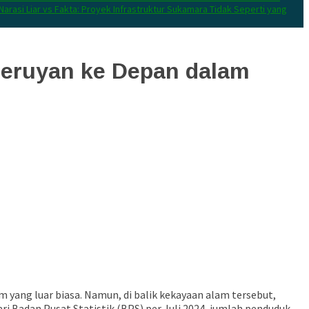
Narasi Liar vs Fakta: Proyek Infrastruktur Sukamara Tidak Seperti yang
Seruyan ke Depan dalam
 yang luar biasa. Namun, di balik kekayaan alam tersebut,
 Badan Pusat Statistik (BPS) per Juli 2024, jumlah penduduk