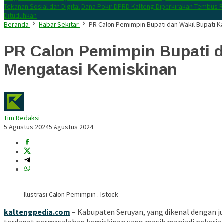
Tekanan Sosial dan Digital
Dana Pokir DPRD Kalteng Diperkirakan Tembus R
Dituduhkan
Beranda
Habar Sekitar
PR Calon Pemimpin Bupati dan Wakil Bupati
PR Calon Pemimpin Bupati d
Mengatasi Kemiskinan
Tim Redaksi
5 Agustus 2024
5 Agustus 2024
Ilustrasi Calon Pemimpin . Istock
kaltengpedia.com
– Kabupaten Seruyan, yang dikenal dengan ju
terdapat permasalahan kemiskinan yang masih menjadi pekerjaan