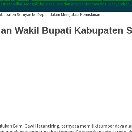
atusan Miliar, Mengalir ke Mana Saja dan Apa Manfaatnya bagi Masyarakat?
 Kabupaten Seruyan ke Depan dalam Mengatasi Kemiskinan
an Wakil Bupati Kabupaten 
lukan Bumi Gawi Hatantiring, ternyata memiliki sumber daya alam
 rumah bagi pemerintah setempat. Berdasarkan data terbaru dari