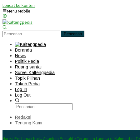
Loncat ke konten
Menu Mobile
Pencarian
Beranda
News
Politik Pedia
Ruang santai
Survei Kaltengpedia
Topik Pilihan
Tokoh Pedia
Log In
Log Out
Redaksi
Tentang Kami
Konten Spesial
Harga Pertamax Naik, Akankah Pertalite Terancam Langka di Kalimantan T