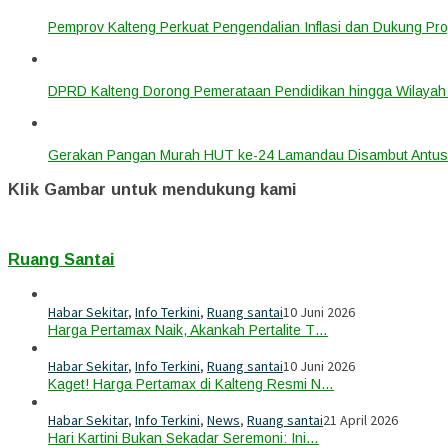
Pemprov Kalteng Perkuat Pengendalian Inflasi dan Dukung Pr
DPRD Kalteng Dorong Pemerataan Pendidikan hingga Wilayah 
Gerakan Pangan Murah HUT ke-24 Lamandau Disambut Antus
Klik Gambar untuk mendukung kami
Ruang Santai
Habar Sekitar
,
Info Terkini
,
Ruang santai
10 Juni 2026
Harga Pertamax Naik, Akankah Pertalite T…
Habar Sekitar
,
Info Terkini
,
Ruang santai
10 Juni 2026
Kaget! Harga Pertamax di Kalteng Resmi N…
Habar Sekitar
,
Info Terkini
,
News
,
Ruang santai
21 April 2026
Hari Kartini Bukan Sekadar Seremoni: Ini…