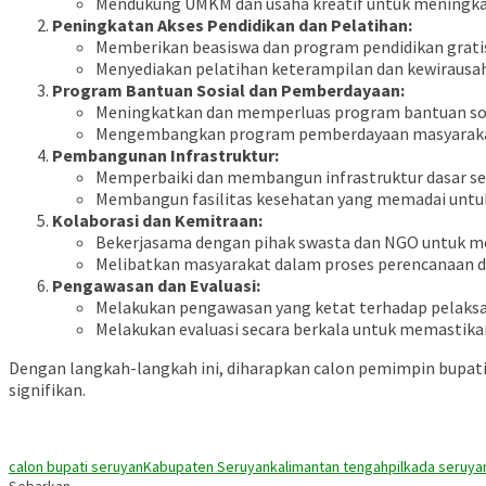
Mendukung UMKM dan usaha kreatif untuk meningk
Peningkatan Akses Pendidikan dan Pelatihan:
Memberikan beasiswa dan program pendidikan gratis 
Menyediakan pelatihan keterampilan dan kewirausa
Program Bantuan Sosial dan Pemberdayaan:
Meningkatkan dan memperluas program bantuan sosi
Mengembangkan program pemberdayaan masyarakat 
Pembangunan Infrastruktur:
Memperbaiki dan membangun infrastruktur dasar sepe
Membangun fasilitas kesehatan yang memadai untuk
Kolaborasi dan Kemitraan:
Bekerjasama dengan pihak swasta dan NGO untuk 
Melibatkan masyarakat dalam proses perencanaan
Pengawasan dan Evaluasi:
Melakukan pengawasan yang ketat terhadap pelak
Melakukan evaluasi secara berkala untuk memastikan
Dengan langkah-langkah ini, diharapkan calon pemimpin bupat
signifikan.
calon bupati seruyan
Kabupaten Seruyan
kalimantan tengah
pilkada seruya