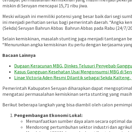
miskin di Seruyan mencapai 15,71 ribu jiwa.
Meski wilayah ini memiliki potensi yang besar baik dari segi 
ini menjadi perhatian serius bagi pemerintah daerah. “Angka ke
(Sekda) Seruyan Bahrun Abbas Bahrun Abbas pada Rabu (24/7/20
Selain kemiskinan, masalah stunting juga menjadi tantangan bes
“Menurunkan angka kemiskinan itu perlu dengan kerjasama yan
Bacaan Lainnya
Dugaan Keracunan MBG, Dinkes Telusuri Penyebab Ganggu
Kasus Gangguan Kesehatan Usai Mengonsumsi MBG di Ser
Linae Victoria Aden Resmi Dilantik sebagai Sekda Kalteng
Pemerintah Kabupaten Seruyan diharapkan dapat mengoptimalk
mengatasi permasalahan kemiskinan serta stunting yang masih 
Berikut beberapa langkah yang bisa diambil oleh calon pemimp
Pengembangan Ekonomi Lokal:
Memanfaatkan sumber daya alam secara optimal dan
Mendorong pertumbuhan sektor industri dan agrikul