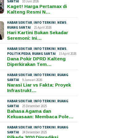
SANTAI
10 Juni 2026
Kaget! Harga Pertamax di
Kalteng Resmi N…
HABAR SEKITAR
,
INFO TERKINI
,
NEWS
,
RUANG SANTAI
21 April 2026
Hari Kartini Bukan Sekadar
Seremoni: Ini…
HABAR SEKITAR
,
INFO TERKINI
,
NEWS
,
POLITIK PEDIA
,
RUANG SANTAI
15 April 2026
Dana Pokir DPRD Kalteng
Diperkirakan Tem…
HABAR SEKITAR
,
INFO TERKINI
,
RUANG
SANTAI
9 Januari 2026
Narasi Liar vs Fakta: Proyek
Infrastrukt…
HABAR SEKITAR
,
INFO TERKINI
,
RUANG
SANTAI
25 Desember 2025
Bahasa Agama dan
Kekuasaan: Membaca Pole…
HABAR SEKITAR
,
INFO TERKINI
,
RUANG
SANTAI
24 Desember 2025
Pilkada 2030 Diprediksi