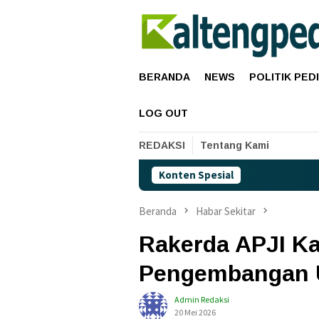
Loncat
ke
konten
BERANDA
NEWS
POLITIK PED
LOG OUT
REDAKSI
Tentang Kami
Konten Spesial
Harga Pertam
Beranda
Habar Sekitar
Rakerda APJI Ka
Pengembangan 
Admin Redaksi
20 Mei 2026