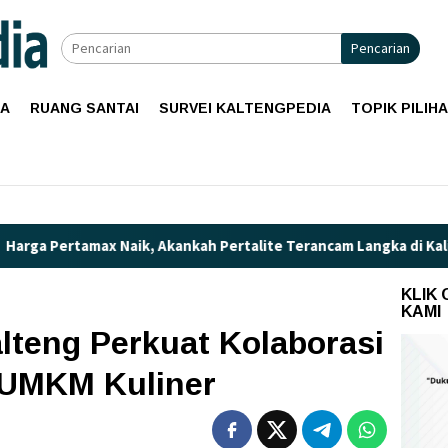
Pencarian
IA
RUANG SANTAI
SURVEI KALTENGPEDIA
TOPIK PILIH
ax Naik, Akankah Pertalite Terancam Langka di Kalimantan Teng
KLIK
KAMI
lteng Perkuat Kolaborasi
UMKM Kuliner