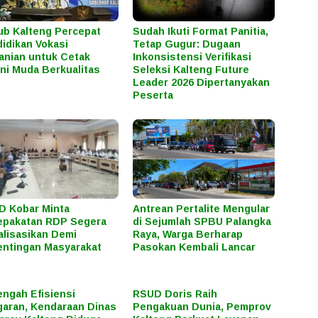
b Kalteng Percepat
Sudah Ikuti Format Panitia,
idikan Vokasi
Tetap Gugur: Dugaan
anian untuk Cetak
Inkonsistensi Verifikasi
ni Muda Berkualitas
Seleksi Kalteng Future
Leader 2026 Dipertanyakan
Peserta
 Kobar Minta
Antrean Pertalite Mengular
epakatan RDP Segera
di Sejumlah SPBU Palangka
alisasikan Demi
Raya, Warga Berharap
ntingan Masyarakat
Pasokan Kembali Lancar
engah Efisiensi
RSUD Doris Raih
aran, Kendaraan Dinas
Pengakuan Dunia, Pemprov