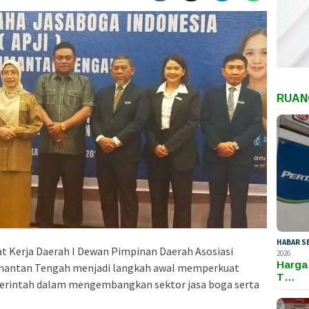
RUAN
HABAR S
t Kerja Daerah I
Dewan Pimpinan Daerah Asosiasi
2026
Harga
imantan Tengah
menjadi langkah awal memperkuat
T…
emerintah dalam mengembangkan sektor jasa boga serta