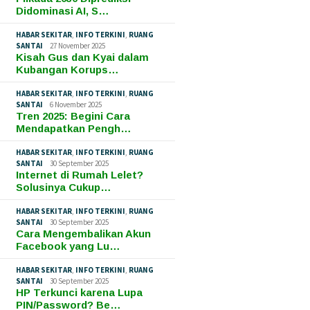
Didominasi AI, S…
HABAR SEKITAR
,
INFO TERKINI
,
RUANG
SANTAI
27 November 2025
Kisah Gus dan Kyai dalam
Kubangan Korups…
HABAR SEKITAR
,
INFO TERKINI
,
RUANG
SANTAI
6 November 2025
Tren 2025: Begini Cara
Mendapatkan Pengh…
HABAR SEKITAR
,
INFO TERKINI
,
RUANG
SANTAI
30 September 2025
Internet di Rumah Lelet?
Solusinya Cukup…
HABAR SEKITAR
,
INFO TERKINI
,
RUANG
SANTAI
30 September 2025
Cara Mengembalikan Akun
Facebook yang Lu…
HABAR SEKITAR
,
INFO TERKINI
,
RUANG
SANTAI
30 September 2025
HP Terkunci karena Lupa
PIN/Password? Be…