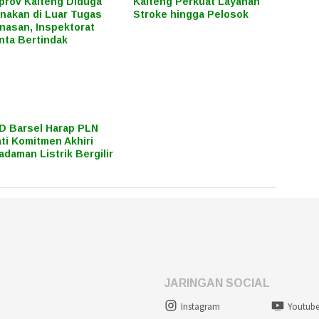
rov Kalteng Diduga
Kalteng Perkuat Layanan
nakan di Luar Tugas
Stroke hingga Pelosok
nasan, Inspektorat
nta Bertindak
 Barsel Harap PLN
ti Komitmen Akhiri
daman Listrik Bergilir
JARINGAN SOCIAL
Instagram
Youtub