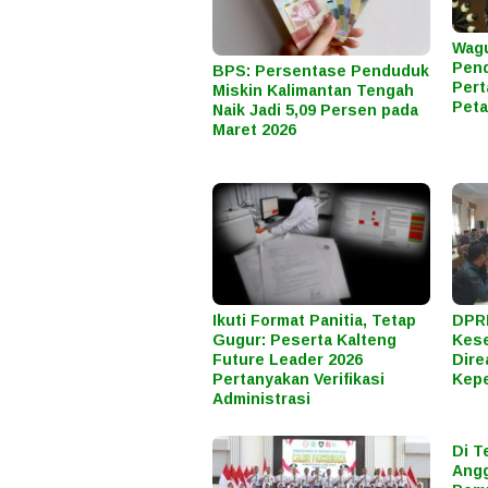
Wagu
Pend
BPS: Persentase Penduduk
Pert
Miskin Kalimantan Tengah
Peta
Naik Jadi 5,09 Persen pada
Maret 2026
Ikuti Format Panitia, Tetap
DPRD
Gugur: Peserta Kalteng
Kes
Future Leader 2026
Dire
Pertanyakan Verifikasi
Kepe
Administrasi
Di T
Angg