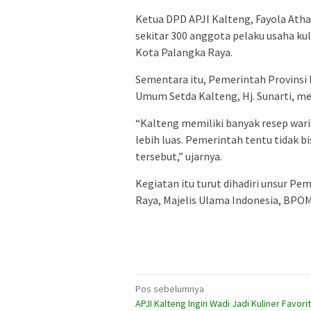
Ketua DPD APJI Kalteng, Fayola Atha
sekitar 300 anggota pelaku usaha ku
Kota Palangka Raya.
Sementara itu, Pemerintah Provinsi
Umum Setda Kalteng, Hj. Sunarti, me
“Kalteng memiliki banyak resep waris
lebih luas. Pemerintah tentu tidak 
tersebut,” ujarnya.
Kegiatan itu turut dihadiri unsur P
Raya,
Majelis Ulama Indonesia
, BPOM
Navigasi
Pos sebelumnya
APJI Kalteng Ingin Wadi Jadi Kuliner Favorit
pos