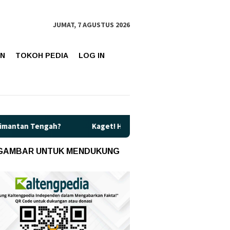
JUMAT, 7 AGUSTUS 2026
AN
TOKOH PEDIA
LOG IN
ah?
Kaget! Harga Pertamax di Kalteng Resmi Naik Jadi Rp1
 GAMBAR UNTUK MENDUKUNG